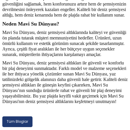
güvenliğini sağlamak, hem konforunuzu artırır hem de şemsiyenizin
SU ALTI BIÇAĞI
CAN YELEKLERİ
PİLLİ ÇARPIŞAN DÖNEN ARABALAR
MODEL MANKEN BEBEKLER
MANYETİK BLOKLAR
TOMBALA
ŞİRİNLER OYUN SETLERİ
PALETLER
300 PARÇA PUZZLE
devrilmesini önleyerek kazaları engeller. Kaliteli bir deniz şemsiyesi
altlığı, hem deniz kenarında hem de plajda rahat bir kullanım sunar.
 ŞORTLARI
 VE KILIÇLAR
SU ALTI FENERİ
DENİZ TOPU
SOPALI OYUNCAKLAR
OYUN HALISI
OYUN HAMURU VE SİLİME
SPİDERMAN OYUN SETLERİ
SALINCAK
3D PUZZLE
Neden Mavi Su Dünyası?
Mavi Su Dünyası, deniz şemsiyesi altlıklarında kaliteyi ve güvenliği
 & HASIRLAR
YUNCAKLARI
SU ALTI KEŞİF EKİPMANLARI
DENİZ YATAKLARI
SÜRTMELİ ARABALAR
PORSELEN BEBEKLER
TETRİS
SU OYUN SETLERİ
SCOOTER PATEN VE KAYKAY
50 PARÇA PUZZLE
ön planda tutarak müşteri memnuniyetini hedefler. Ürünleri, uzun
ömürlü kullanım ve estetik görünüm sunacak şekilde tasarlanmıştır.
Ayrıca, çeşitli fiyat aralıkları ile her bütçeye uygun seçenekler
CULARI
LAR
TEK MASKE DALIŞ GÖZLÜĞÜ
HAVUZLAR
UÇAK - HELİKOPTER VE DRONE
UYKU ARKADAŞI
YAZI TAHTASI - ABAKÜSLÜ
YEMEK OYUN SETLERİ
500 PARÇA PUZZLE
sunarak, müşterilerin ihtiyaçlarını karşılamayı amaçlar.
Mavi Su Dünyası, deniz şemsiyesi altlıkları ile güvenli ve konforlu
KSESUARLARI
ZIPKIN EKİPMANLARI
PLAJ OYUNCAKLARI
ZEKA KÜPÜ
ÇOCUK PUZZLE VE YAPBOZLAR
bir plaj deneyimi sunmaktadır. Farklı model ve malzeme seçenekleri
ile her ihtiyaca yönelik çözümler sunan Mavi Su Dünyası, yaz
ERİ
ZIPKINLAR
POMPA
tatilinizdeki gölgelik alanınızı daha güvenli hale getirir. Kaliteli deniz
şemsiyesi altlıkları ile güneşin keyfini çıkarırken, Mavi Su
Dünyası’nın sunduğu ürünlerle rahat ve güvenli bir plaj deneyimi
Tİ MALZEMELERİ
yaşayabilirsiniz. Bu yaz plajda keyifli vakit geçirmek için Mavi Su
Dünyası'nın deniz şemsiyesi altlıklarını keşfetmeyi unutmayın!
Tüm Bloglar