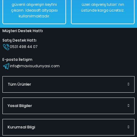
güvenli alışverişin keyfini
üzeri alışveriş tutarı’ nın
çıkarın. İdeasoft altyapısı
üstünde kargo ücretsiz.
kullanılmaktadır.
Müşteri Destek Hattı
Satış Destek Hattı
0531 498 44 07
E-posta İletişim
info@mavisudunyasi.com
Tüm Ürünler
Yasal Bilgiler
Kurumsal Bilgi