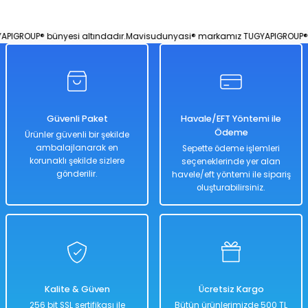
IGROUP® bünyesi altındadır.
Mavisudunyasi® markamız TUGYAPIGROUP® bü
Güvenli Paket
Havale/EFT Yöntemi ile
Ödeme
Ürünler güvenli bir şekilde
ambalajlanarak en
Sepette ödeme işlemleri
korunaklı şekilde sizlere
seçeneklerinde yer alan
gönderilir.
havele/eft yöntemi ile sipariş
oluşturabilirsiniz.
Kalite & Güven
Ücretsiz Kargo
256 bit SSL sertifikası ile
Bütün ürünlerimizde 500 TL