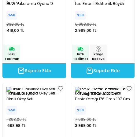
Balık Yakalama Oyunu 13
Lcd Ekranlı Elektronik Büyük
Parçalık
Org
Hızlı
%50
%50
Teslimat
838,00 TL
5.998,00 TL
Sepete Ekle
419,00 TL
2.999,00 TL
Meyve Sebze Oyuncak Seti 12 Parça
Hızlı
Hızlı
Kargo
Teslimat
Teslimat
Bedava
%50
Sepete Ekle
Sepete Ekle
1.346,00 TL
673,00 TL
Piknik Kutusunda Okey Seti -
Koltuklu Yatak Bardaklıklı
Piknik Okey Seti
Deniz Yatağı 176 Cm x 107 Cm
Hızlı
Kargo
Teslimat
Bedava
%50
%50
1.398,00 TL
7.998,00 TL
Sepete Ekle
698,98 TL
3.999,00 TL