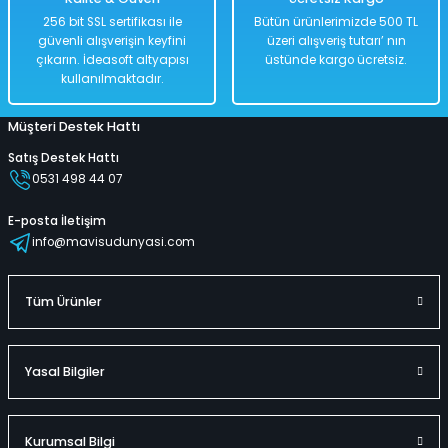
256 bit SSL sertifikası ile
Bütün ürünlerimizde 500 TL
güvenli alışverişin keyfini
üzeri alışveriş tutarı’ nın
%50
çıkarın. İdeasoft altyapısı
üstünde kargo ücretsiz.
kullanılmaktadır.
2.038,00 TL
1.019,00 TL
Müşteri Destek Hattı
Satış Destek Hattı
0531 498 44 07
Hızlı
Kargo
Teslimat
Bedava
E-posta İletişim
Sepete Ekle
info@mavisudunyasi.com
Uzaktan Kumandalı Traktör Sevimli Işıklı Yeşil Renk Full Fonksiyon 27 Mh
Tüm Ürünler
%50
Yasal Bilgiler
2.038,00 TL
1.019,00 TL
Kurumsal Bilgi