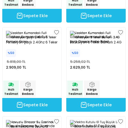
Hızlı
Kargo
Hızlı
Kargo
Pilli Işıklı Sesli Kaya Davul Renkli 18x18 Cm
Teslimat
Bedava
Teslimat
Bedava
Sepete Ekle
Sepete Ekle
%50
1.906,00 TL
953,00 TL
Uzaktan Kumandalı Full
Uzaktan Kumandalı Full
Fonksiyon Şarjlı 2.4Ghz 6 Teker
Fonksiyon 8 Teker Buharlı 2.4G
Kamyon Kazıcı
Şarjlı Dinozor Araba Robot
%50
%50
Hızlı
Kargo
Teslimat
Bedava
5.818,00 TL
5.258,02 TL
2.909,00 TL
2.629,00 TL
Sepete Ekle
Oyuncak Pasta Seti 17 Parça
Hızlı
Kargo
Hızlı
Kargo
Teslimat
Bedava
Teslimat
Bedava
Sepete Ekle
Sepete Ekle
%50
798,00 TL
399,00 TL
Havuzlu Dinazor Su Üzerinde
Vlektro Kutulu 61 Tuş Büyük