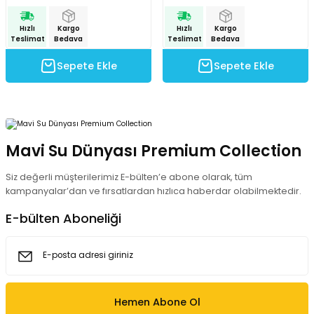
Kumaş Kıyafetli 2' li Set Porselen Bebek Özel Kadın ve Erkek Set Pembeli
Hızlı
Kargo
Hızlı
Kargo
Teslimat
Bedava
Teslimat
Bedava
%50
4.798,00 TL
Sepete Ekle
Sepete Ekle
2.399,00 TL
Hızlı
Kargo
Teslimat
Bedava
Mavi Su Dünyası Premium Collection
Sepete Ekle
Siz değerli müşterilerimiz E-bülten’e abone olarak, tüm
kampanyalar’dan ve fırsatlardan hızlıca haberdar olabilmektedir.
Kumaş Kıyafetli 2' li Set Porselen Bebek Özel Kadın ve Erkek Set Desenli
E-bülten Aboneliği
%50
4.798,00 TL
2.399,00 TL
Hemen Abone Ol