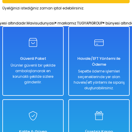
Üyeliğinizi istediğiniz zaman iptal edebilirsiniz.
Hızlı
Kargo
Teslimat
Bedava
dadır.
Mavisudunyasi® markamız TUGYAPIGROUP® bünyesi altındadır.
Mav
Sepete Ekle
Kumaş Kıyafetli 2' li Set Porselen Bebek Özel Kadın ve Erkek Set Yeşilli
Güvenli Paket
Havale/EFT Yöntemi ile
%50
Ödeme
Ürünler güvenli bir şekilde
4.798,00 TL
ambalajlanarak en
Sepette ödeme işlemleri
2.399,00 TL
korunaklı şekilde sizlere
seçeneklerinde yer alan
gönderilir.
havele/eft yöntemi ile sipariş
oluşturabilirsiniz.
Hızlı
Kargo
Teslimat
Bedava
Sepete Ekle
Uzaktan Kumandalı Traktör Sevimli Işıklı Kırmızı Renk Full Fonksiyon 27 
Kalite & Güven
Ücretsiz Kargo