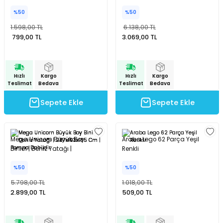
%50
%50
Uzaktan Kumandalı Helikopter 18 Cm Yeşil Renkli
1.598,00 TL
6.138,00 TL
799,00 TL
3.069,00 TL
%50
1.686,00 TL
843,00 TL
Hızlı
Kargo
Hızlı
Kargo
Teslimat
Bedava
Teslimat
Bedava
Sepete Ekle
Sepete Ekle
Hızlı
Kargo
Teslimat
Bedava
Sepete Ekle
Mega Unicorn Büyük Boy
Araba Lego 62 Parça Yeşil
Binici | Deniz Yatağı |
Renkli
287x193x165 Cm | Pompa
Uzaktan Kumandalı Helikopter 18 Cm Siyah Renkli
%50
%50
Dahildir
5.798,00 TL
1.018,00 TL
%50
2.899,00 TL
509,00 TL
1.686,00 TL
843,00 TL