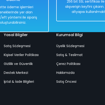
256 bit SSL sertifikası il
%52
alışverişin keyfini çıkarın
tte ödeme işlemleri
1.706,25 TL
altyapısı kullanılmakt
eneklerinde yer alan
819,00 TL
/eft yöntemi ile sipariş
oluşturabilirsiniz.
Yasal Bilgiler
Kurumsal Bilgi
Hızlı
Kargo
Teslimat
Bedava
Satış Sözleşmesi
Üyelik Sözleşmesi
Kişisel Veriler Politikası
Satış & Teslimat
Gizlilik ve Güvenlik
Çerez Politikası
Destek Merkezi
Hakkımızda
TNT Palet Mor - 35-36
Palet Mavi Siyah M
İptal & İade Bilgileri
Satış Öncesi
Gri
Sarı
Mor
Mavi
37-38
41-42
35-36
38-39
32-33
2