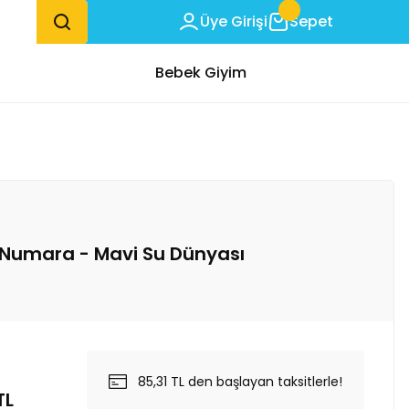
Üye Girişi
Sepet
Bebek Giyim
4 Numara - Mavi Su Dünyası
85,31 TL den başlayan taksitlerle!
TL