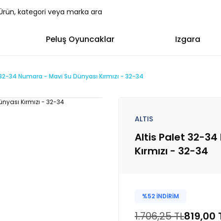
Peluş Oyuncaklar
Izgara
t 32-34 Numara - Mavi Su Dünyası Kırmızı - 32-34
ALTIS
Altis Palet 32-3
Kırmızı - 32-34
%52 İNDİRİM
1.706,25 TL
819,00 