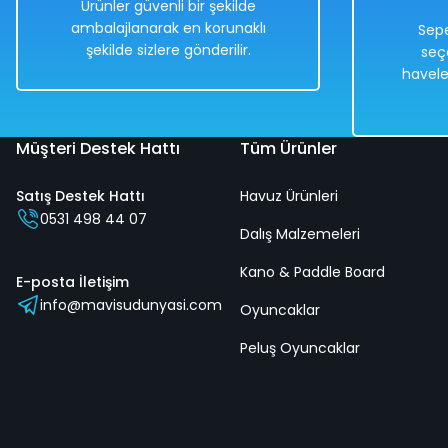
Ürünler güvenli bir şekilde
%52
ambalajlanarak en korunaklı
Sepe
1.706,25 TL
şekilde sizlere gönderilir.
seç
819,00 TL
havele
Müşteri Destek Hattı
Tüm Ürünler
Hızlı
Kargo
Teslimat
Bedava
Satış Destek Hattı
Havuz Ürünleri
0531 498 44 07
Dalış Malzemeleri
Kano & Paddle Board
E-posta İletişim
info@mavisudunyasi.com
Oyuncaklar
Altis Palet 36-37 Numara - Mavi Su Dünyası Mavi - 36-37
Peluş Oyuncaklar
Kırmızı
Gri
Sarı
Mavi
36-37