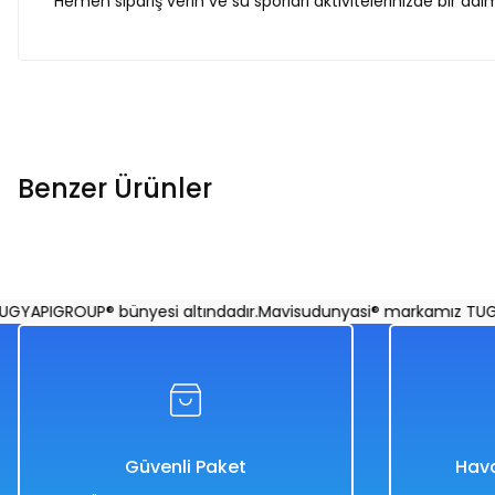
Hemen sipariş verin ve su sporları aktivitelerinizde bir ad
Benzer Ürünler
Altis Palet 40-41 Numara - Mavi Su Dünyası Gri - 40-41
APIGROUP® bünyesi altındadır.
Mavisudunyasi® markamız TUGYAPI
Sarı
Siyah
Mavi
Gri
40-41
Güvenli Paket
Hava