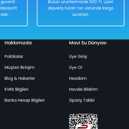
e güvenli
Bütün ürünlerimizde 500 TL üzeri
. İdeasoft
alışveriş tutarı’ nın üstünde kargo
adır.
ücretsiz.
Hakkımızda
Mavi Su Dünyası
Politikalar
Üye Girişi
Müşteri İletişim
Üye Ol
Blog & Haberler
Hesabım
KVKK Bilgileri
Havale Bildirim
avi - Siyah - 32-33
Banka Hesap Bilgileri
Sipariş Takibi
 - Siyah
9-31
42-43
44-45