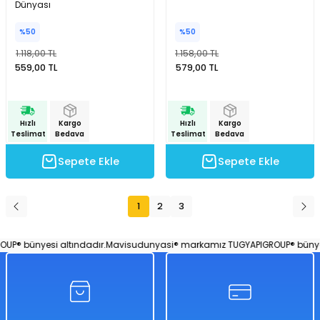
Dünyası
%50
%50
1.118,00 TL
1.158,00 TL
559,00 TL
579,00 TL
Hızlı
Kargo
Hızlı
Kargo
Teslimat
Bedava
Teslimat
Bedava
Sepete Ekle
Sepete Ekle
1
2
3
 bünyesi altındadır.
Mavisudunyasi® markamız TUGYAPIGROUP® bünyesi 