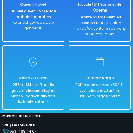
Güvenli Paket
Havale/EFT Yöntemi ile
Ödeme
Ürünler güvenli bir şekilde
ambalajlanarak en
Sepette ödeme işlemleri
korunaklı şekilde sizlere
seçeneklerinde yer alan
gönderilir.
havele/eft yöntemi ile sipariş
oluşturabilirsiniz.
Kalite & Güven
Ücretsiz Kargo
256 bit SSL sertifikası ile
Bütün ürünlerimizde 500 TL
güvenli alışverişin keyfini
üzeri alışveriş tutarı’ nın
çıkarın. İdeasoft altyapısı
üstünde kargo ücretsiz.
kullanılmaktadır.
Müşteri Destek Hattı
Satış Destek Hattı
0531 498 44 07