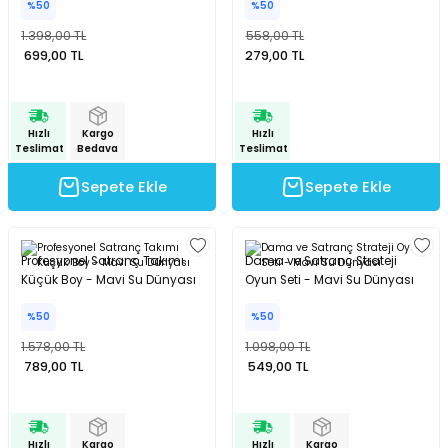
%50
%50
1.398,00 TL
558,00 TL
699,00 TL
279,00 TL
Hızlı
Kargo
Hızlı
Teslimat
Bedava
Teslimat
Sepete Ekle
Sepete Ekle
Profesyonel Satranç Takımı
Dama ve Satranç Strateji
Küçük Boy - Mavi Su Dünyası
Oyun Seti - Mavi Su Dünyası
%50
%50
1.578,00 TL
1.098,00 TL
789,00 TL
549,00 TL
Hızlı
Kargo
Hızlı
Kargo