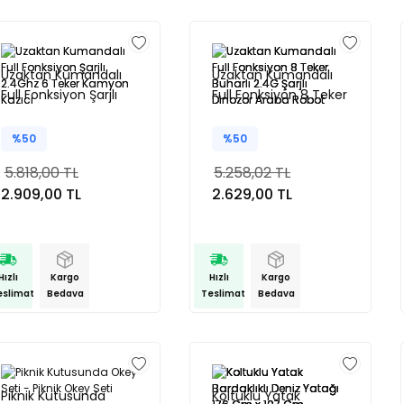
Uzaktan Kumandalı
Uzaktan Kumandalı
Full Fonksiyon Şarjlı
Full Fonksiyon 8 Teker
2.4Ghz 6 Teker
Buharlı 2.4G Şarjlı
Kamyon Kazıcı
Dinozor Araba Robot
%50
%50
5.818,00 TL
5.258,02 TL
2.909,00 TL
2.629,00 TL
Hızlı
Kargo
Hızlı
Kargo
eslimat
Bedava
Teslimat
Bedava
Piknik Kutusunda
Koltuklu Yatak