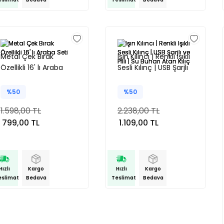
Metal Çek Bırak
Işın Kılıncı | Renkli Işıklı
Özellikli 16' lı Araba
Sesli Kılınç | USB Şarjlı
Seti
ve Pilli | Su Buharı
Atan Kılıç
%50
%50
1.598,00 TL
2.238,00 TL
799,00 TL
1.109,00 TL
Hızlı
Kargo
Hızlı
Kargo
eslimat
Bedava
Teslimat
Bedava