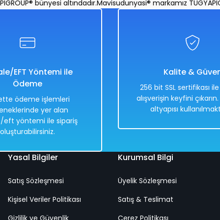
UP® bünyesi altındadır.
Mavisudunyasi® markamız TUGYAPIGROUP
le/EFT Yöntemi ile
Kalite & Güve
Ödeme
256 bit SSL sertifikası il
alışverişin keyfini çıkarın
tte ödeme işlemleri
altyapısı kullanılmakt
eneklerinde yer alan
/eft yöntemi ile sipariş
oluşturabilirsiniz.
Yasal Bilgiler
Kurumsal Bilgi
Satış Sözleşmesi
Üyelik Sözleşmesi
Kişisel Veriler Politikası
Satış & Teslimat
Gizlilik ve Güvenlik
Çerez Politikası