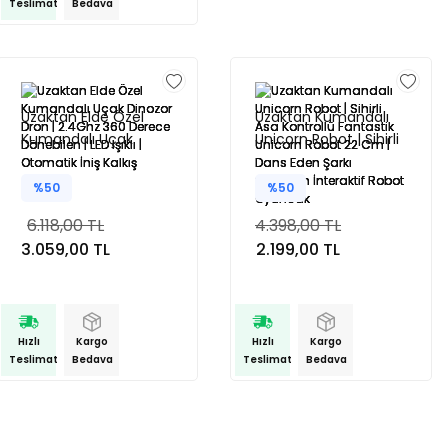
Teslimat
Bedava
Uzaktan Elde Özel
Uzaktan Kumandalı
Kumandalı Uçak
Unicorn Robot | Sihirli
Dinozor Dron | 2.4Ghz
Asa Kontrollü
360 Derece
Fantastik Unicorn
%50
%50
Dönebilen | LED Işıklı |
Robot 22 Cm | Dans
6.118,00 TL
4.398,00 TL
Otomatik İniş Kalkış
Eden Şarkı Söyleyen
3.059,00 TL
2.199,00 TL
İnteraktif Robot
Oyuncak
Hızlı
Kargo
Hızlı
Kargo
Teslimat
Bedava
Teslimat
Bedava