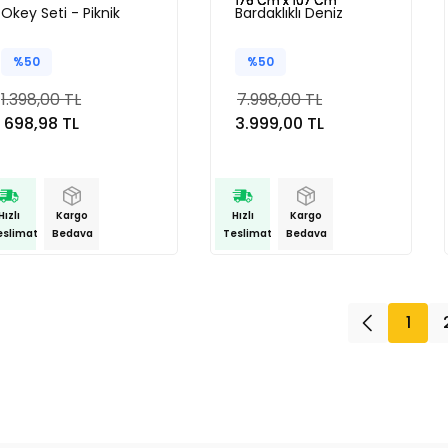
Okey Seti - Piknik
Bardaklıklı Deniz
Okey Seti
Yatağı 176 Cm x 107
Cm
%50
%50
1.398,00 TL
7.998,00 TL
698,98 TL
3.999,00 TL
Hızlı
Kargo
Hızlı
Kargo
eslimat
Bedava
Teslimat
Bedava
1