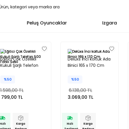
Peluş Oyuncaklar
Izgara
Eğitici Çok Özellikli
Delüxs İnci koltuk Ada
Kukuli Şarjlı Telefon
Binici 165 x 170 Cm
500 Farklı Sesli
%50
%50
1.598,00 TL
6.138,00 TL
799,00 TL
3.069,00 TL
Hızlı
Kargo
Hızlı
Kargo
eslimat
Bedava
Teslimat
Bedava