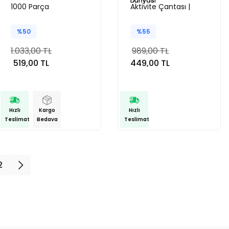
1000 Parça
Aktivite Çantası |
Mavi Su Dünyası
%50
%55
1.033,00 TL
989,00 TL
519,00 TL
449,00 TL
Hızlı
Kargo
Hızlı
Teslimat
Bedava
Teslimat
2