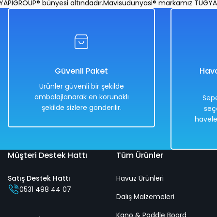
ROUP® bünyesi altındadır.
Mavisudunyasi® markamız TUGYAPIGRO
Güvenli Paket
Hava
Ürünler güvenli bir şekilde
ambalajlanarak en korunaklı
Sepe
şekilde sizlere gönderilir.
seç
havele
Müşteri Destek Hattı
Tüm Ürünler
Satış Destek Hattı
Havuz Ürünleri
0531 498 44 07
Dalış Malzemeleri
Kano & Paddle Board