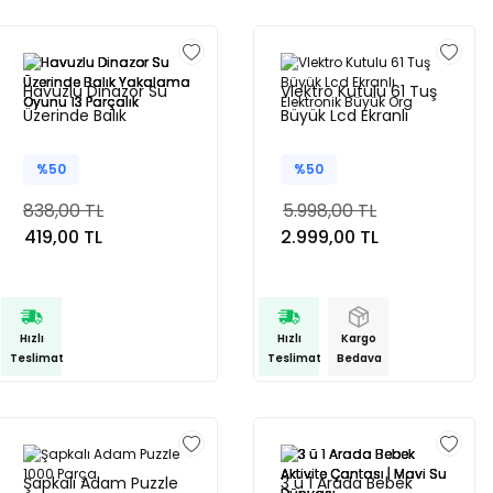
Havuzlu Dinazor Su
Vlektro Kutulu 61 Tuş
Üzerinde Balık
Büyük Lcd Ekranlı
Yakalama Oyunu 13
Elektronik Büyük Org
Parçalık
%50
%50
838,00 TL
5.998,00 TL
419,00 TL
2.999,00 TL
Hızlı
Hızlı
Kargo
Teslimat
Teslimat
Bedava
Şapkalı Adam Puzzle
3 ü 1 Arada Bebek