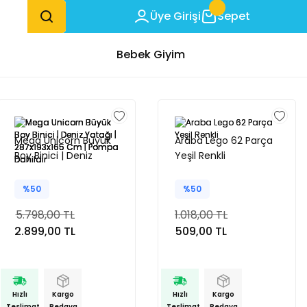
Üye Girişi
Sepet
Bebek Giyim
Mega Unicorn Büyük
Araba Lego 62 Parça
Boy Binici | Deniz
Yeşil Renkli
Yatağı | 287x193x165
Cm | Pompa Dahildir
%50
%50
5.798,00 TL
1.018,00 TL
2.899,00 TL
509,00 TL
Hızlı
Kargo
Hızlı
Kargo
Teslimat
Bedava
Teslimat
Bedava