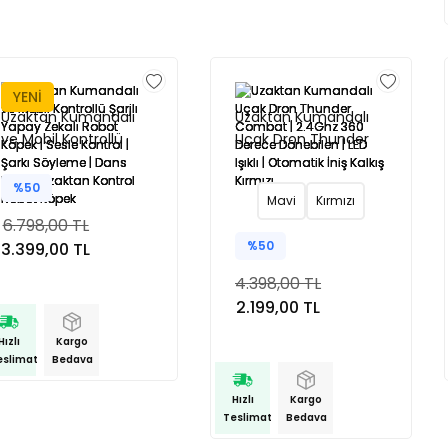
YENI
Uzaktan Kumandalı
Uzaktan Kumandalı
ve Mobil Kontrollü
Uçak Dron Thunder
Şarjlı Yapay Zekalı
Combat | 2.4Ghz 360
Robot Köpek | Sesle
Derece Dönebilen |
%50
Mavi
Kırmızı
Kontrol | Şarkı
LED Işıklı | Otomatik
6.798,00 TL
Söyleme | Dans Etme
İniş Kalkış Kırmızı
%50
3.399,00 TL
| Uzaktan Kontrol
Robot Köpek
4.398,00 TL
2.199,00 TL
Hızlı
Kargo
eslimat
Bedava
Hızlı
Kargo
Teslimat
Bedava