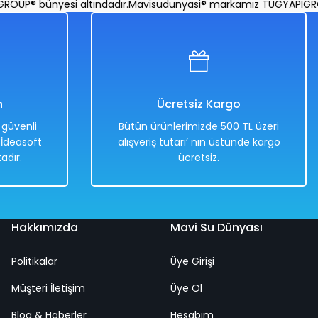
® bünyesi altındadır.
Mavisudunyasi® markamız TUGYAPIGROUP® 
n
Ücretsiz Kargo
e güvenli
Bütün ürünlerimizde 500 TL üzeri
. İdeasoft
alışveriş tutarı’ nın üstünde kargo
adır.
ücretsiz.
Hakkımızda
Mavi Su Dünyası
Politikalar
Üye Girişi
Müşteri İletişim
Üye Ol
Blog & Haberler
Hesabım