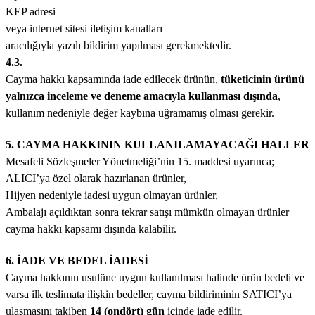
KEP adresi
veya internet sitesi iletişim kanalları
aracılığıyla yazılı bildirim yapılması gerekmektedir.
4.3.
Cayma hakkı kapsamında iade edilecek ürünün,
tüketicinin ürünü
yalnızca inceleme ve deneme amacıyla kullanması dışında
,
kullanım nedeniyle değer kaybına uğramamış olması gerekir.
5. CAYMA HAKKININ KULLANILAMAYACAĞI HALLER
Mesafeli Sözleşmeler Yönetmeliği’nin 15. maddesi uyarınca;
ALICI’ya özel olarak hazırlanan ürünler,
Hijyen nedeniyle iadesi uygun olmayan ürünler,
Ambalajı açıldıktan sonra tekrar satışı mümkün olmayan ürünler
cayma hakkı kapsamı dışında kalabilir.
6. İADE VE BEDEL İADESİ
Cayma hakkının usulüne uygun kullanılması halinde ürün bedeli ve
varsa ilk teslimata ilişkin bedeller, cayma bildiriminin SATICI’ya
ulaşmasını takiben
14 (ondört) gün
içinde iade edilir.