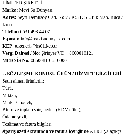
LİMİTED ŞİRKETİ
SU ALTI BIÇAĞI
CAN YELEKLERİ
PİLLİ ÇARPIŞAN DÖNEN ARABALAR
MODEL MANKEN BEBEKLER
MANYETİK BLOKLAR
TOMBALA
ŞİRİNLER OYUN SETLERİ
PALETLER
300 PARÇA PUZZLE
Marka:
Mavi Su Dünyası
Adres:
Seyfi Demirsoy Cad. No:75 K:3 D:5 Ufuk Mah. Buca /
 ŞORTLARI
 VE KILIÇLAR
SU ALTI FENERİ
DENİZ TOPU
SOPALI OYUNCAKLAR
OYUN HALISI
OYUN HAMURU VE SİLİME
SPİDERMAN OYUN SETLERİ
SALINCAK
3D PUZZLE
İzmir
Telefon:
0531 498 44 07
 & HASIRLAR
YUNCAKLARI
SU ALTI KEŞİF EKİPMANLARI
DENİZ YATAKLARI
SÜRTMELİ ARABALAR
PORSELEN BEBEKLER
TETRİS
SU OYUN SETLERİ
SCOOTER PATEN VE KAYKAY
50 PARÇA PUZZLE
E-posta:
info@mavisudunyasi.com
KEP:
tugenerji@hs01.kep.tr
CULARI
LAR
TEK MASKE DALIŞ GÖZLÜĞÜ
HAVUZLAR
UÇAK - HELİKOPTER VE DRONE
UYKU ARKADAŞI
YAZI TAHTASI - ABAKÜSLÜ
YEMEK OYUN SETLERİ
500 PARÇA PUZZLE
Vergi Dairesi / No:
Şirinyer VD – 8600810121
MERSİS No:
0860081012100001
KSESUARLARI
ZIPKIN EKİPMANLARI
PLAJ OYUNCAKLARI
ZEKA KÜPÜ
ÇOCUK PUZZLE VE YAPBOZLAR
2. SÖZLEŞME KONUSU ÜRÜN / HİZMET BİLGİLERİ
ERİ
ZIPKINLAR
POMPA
Satın alınan ürünlerin;
Türü,
Tİ MALZEMELERİ
Miktarı,
Marka / modeli,
Birim ve toplam satış bedeli (KDV dâhil),
Ödeme şekli,
Teslimat ve fatura bilgileri
sipariş özeti ekranında ve fatura içeriğinde
ALICI’ya açıkça