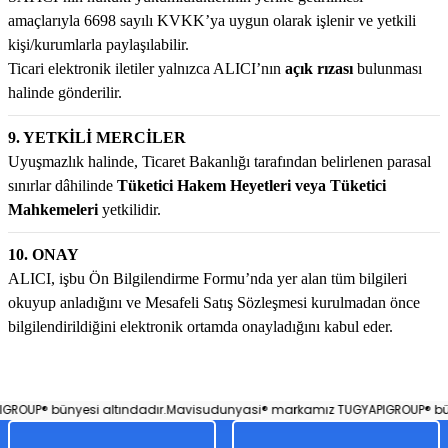
amaçlarıyla 6698 sayılı KVKK’ya uygun olarak işlenir ve yetkili
kişi/kurumlarla paylaşılabilir.
Ticari elektronik iletiler yalnızca ALICI’nın
açık rızası
bulunması
halinde gönderilir.
9. YETKİLİ MERCİLER
Uyuşmazlık halinde, Ticaret Bakanlığı tarafından belirlenen parasal
sınırlar dâhilinde
Tüketici Hakem Heyetleri veya Tüketici
Mahkemeleri
yetkilidir.
10. ONAY
ALICI, işbu Ön Bilgilendirme Formu’nda yer alan tüm bilgileri
okuyup anladığını ve Mesafeli Satış Sözleşmesi kurulmadan önce
bilgilendirildiğini elektronik ortamda onayladığını kabul eder.
UP® bünyesi altındadır.
Mavisudunyasi® markamız TUGYAPIGROUP® bünye