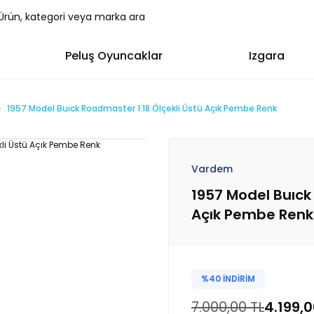
Peluş Oyuncaklar
Izgara
1957 Model Buıck Roadmaster 1:18 Ölçekli Üstü Açık Pembe Renk
Vardem
1957 Model Buıck
Açık Pembe Renk
%40 İNDİRİM
7.000,00 TL
4.199,0