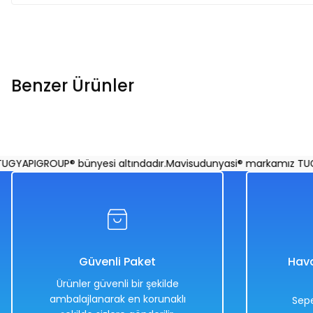
Benzer Ürünler
1962 Chevrolet Bel Air 1:18 Ölçekli Klasik Araba Turkuaz Ren
APIGROUP® bünyesi altındadır.
Mavisudunyasi® markamız TUGYAP
%50
8.838,00 TL
4.419,00 TL
Güvenli Paket
Hava
Ürünler güvenli bir şekilde
ambalajlanarak en korunaklı
Sepe