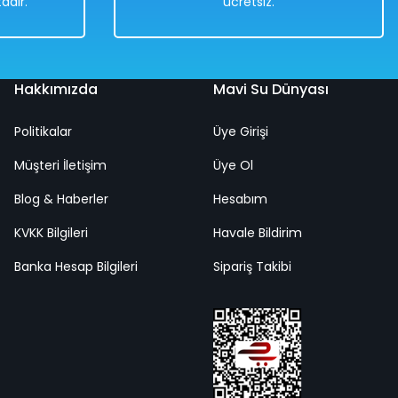
adır.
ücretsiz.
Hakkımızda
Mavi Su Dünyası
Politikalar
Üye Girişi
Ölçekli Klasik Araba Pembe Renkli 30 Cm
Müşteri İletişim
Üye Ol
Blog & Haberler
Hesabım
KVKK Bilgileri
Havale Bildirim
Banka Hesap Bilgileri
Sipariş Takibi