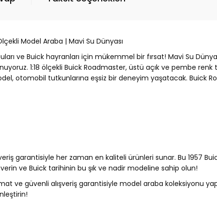
lçekli Model Araba | Mavi Su Dünyası
ları ve Buick hayranları için mükemmel bir fırsat! Mavi Su Dünyas
nuyoruz. 1:18 ölçekli Buick Roadmaster, üstü açık ve pembe renk ta
odel, otomobil tutkunlarına eşsiz bir deneyim yaşatacak. Buick Ro
veriş garantisiyle her zaman en kaliteli ürünleri sunar. Bu 1957
rin ve Buick tarihinin bu şık ve nadir modeline sahip olun!
limat ve güvenli alışveriş garantisiyle model araba koleksiyonu ya
leştirin!