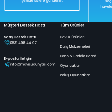
şekilde sizlere gönderilir.
seç
Hızlı
Kargo
havele
Teslimat
Bedava
Müşteri Destek Hattı
Tüm Ürünler
Satış Destek Hattı
Havuz Ürünleri
1967 Chevrolet Camaro SS 396 1:18 Ölçekli Klasik Araba Kırm
0531 498 44 07
Dalış Malzemeleri
Kano & Paddle Board
%50
E-posta İletişim
info@mavisudunyasi.com
8.838,00 TL
Oyuncaklar
4.419,00 TL
Peluş Oyuncaklar
Hızlı
Kargo
Teslimat
Bedava