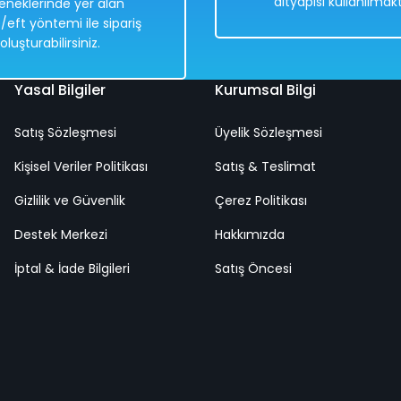
altyapısı kullanılmakt
eneklerinde yer alan
Hızlı
Kargo
/eft yöntemi ile sipariş
Teslimat
Bedava
oluşturabilirsiniz.
Yasal Bilgiler
Kurumsal Bilgi
Satış Sözleşmesi
Üyelik Sözleşmesi
ızı Renkli 25 Cm
1969 Cadillac Eldorado Biarritz 1:18 
Kişisel Veriler Politikası
Satış & Teslimat
Gizlilik ve Güvenlik
Çerez Politikası
%50
Destek Merkezi
8.838,00 TL
Hakkımızda
4.419,00 TL
İptal & İade Bilgileri
Satış Öncesi
Hızlı
Kargo
Teslimat
Bedava