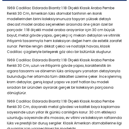
1969 Cadillac Eldorado Biarritz 1:18 Ölçekli Klasik Araba Pembe
Renkli 30 Cm, Amerikan lüks otomobil tarihinin en ikonik
modellerinden birini koleksiyonunuza taşıyan yüksek detaylı
diecast model araba seçenekleri arasında öne çıkan özel bir
parçadır. 1:18 ölçekli model araba arayanlar için 30 cm büyük
boyut, metal gövde yapısı, gerçekçi iç mekan detayları ve vitrinlik
ihtişamlı tasarımıyla hem koleksiyon değeri hem de estetik zarafet
sunar. Pembe rengin dikkat çekici ve nostaljik havası, klasik
Cadillac çizgileriyle birleşerek göz alıcı bir bütünlük oluşturur.
1969 Cadillac Eldorado Biarritz 1:18 Ölçekli Klasik Araba Pembe
Renkli 30 Cm, uzun ve ihtişamlı gövde yapısı, karakteristik ön
ızgara tasarımı ve dönemin lüks anlayışını yansıtan detaylarıyla
bulunduğu her ortamda tüm dikkatleri üzerine çeker. İnce işlenmiş
krom detaylar, geniş kaput yapısı ve zarif hatları bu modeli
sıradan bir üründen ayırarak gerçek bir koleksiyon parçasına
dönüştürür.
1969 Cadillac Eldorado Biarritz 1:18 Ölçekli Klasik Araba Pembe
Renkli 30 Cm, dayanıklı metal gövdesi ve kaliteli boya kaplaması
sayesinde uzun yıllar ilk günkü canlılığını korur. 30 cm etkileyici
uzunluğu sayesinde ofis masası, ev vitrini ve koleksiyon raflarında
lüks ve prestijli bir duruş sergiler. Klasik Amerikan otomobillerine ilgi
duyanlar için vazgeçilmez bir modeldir.