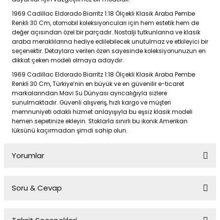
1969 Cadillac Eldorado Biarritz 1:18 Ölçekli Klasik Araba Pembe
Renkli 30 Cm, otomobil koleksiyoncuları için hem estetik hem de
değer açısından özel bir parçadır. Nostalji tutkunlarına ve klasik
araba meraklılarına hediye edilebilecek unutulmaz ve etkileyici bir
seçenektir. Detaylara verilen özen sayesinde koleksiyonunuzun en
dikkat çeken modeli olmaya adaydır.
1969 Cadillac Eldorado Biarritz 1:18 Ölçekli Klasik Araba Pembe
Renkli 30 Cm, Türkiye’nin en büyük ve en güvenilir e-ticaret
markalarından Mavi Su Dünyası ayrıcalığıyla sizlere
sunulmaktadır. Güvenli alışveriş, hızlı kargo ve müşteri
memnuniyeti odaklı hizmet anlayışıyla bu eşsiz klasik modeli
hemen sepetinize ekleyin. Stoklarla sınırlı bu ikonik Amerikan
lüksünü kaçırmadan şimdi sahip olun.
Yorumlar
Soru & Cevap
Bu ürüne ilk yorumu siz yapın!