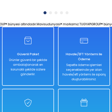
® bünyesi altındadır.
Mavisudunyasi® markamız TUGYAPIGROUP® bünyesi 
Güvenli Paket
Havale/EFT Yöntemi ile
Ödeme
Ürünler güvenli bir şekilde
ambalajlanarak en
Sepette ödeme işlemleri
korunaklı şekilde sizlere
seçeneklerinde yer alan
gönderilir.
havele/eft yöntemi ile sipariş
oluşturabilirsiniz.