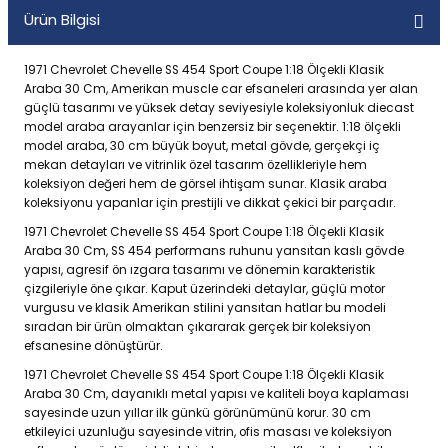
Ürün Bilgisi
1971 Chevrolet Chevelle SS 454 Sport Coupe 1:18 Ölçekli Klasik
Araba 30 Cm, Amerikan muscle car efsaneleri arasında yer alan
güçlü tasarımı ve yüksek detay seviyesiyle koleksiyonluk diecast
model araba arayanlar için benzersiz bir seçenektir. 1:18 ölçekli
model araba, 30 cm büyük boyut, metal gövde, gerçekçi iç
mekan detayları ve vitrinlik özel tasarım özellikleriyle hem
koleksiyon değeri hem de görsel ihtişam sunar. Klasik araba
koleksiyonu yapanlar için prestijli ve dikkat çekici bir parçadır.
1971 Chevrolet Chevelle SS 454 Sport Coupe 1:18 Ölçekli Klasik
Araba 30 Cm, SS 454 performans ruhunu yansıtan kaslı gövde
yapısı, agresif ön ızgara tasarımı ve dönemin karakteristik
çizgileriyle öne çıkar. Kaput üzerindeki detaylar, güçlü motor
vurgusu ve klasik Amerikan stilini yansıtan hatlar bu modeli
sıradan bir ürün olmaktan çıkararak gerçek bir koleksiyon
efsanesine dönüştürür.
1971 Chevrolet Chevelle SS 454 Sport Coupe 1:18 Ölçekli Klasik
Araba 30 Cm, dayanıklı metal yapısı ve kaliteli boya kaplaması
sayesinde uzun yıllar ilk günkü görünümünü korur. 30 cm
etkileyici uzunluğu sayesinde vitrin, ofis masası ve koleksiyon