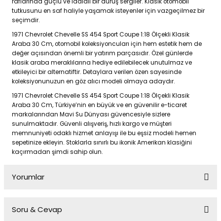
raflarında güçlü ve iddialı bir duruş sergiler. Klasik otomobil
tutkusunu en saf haliyle yaşamak isteyenler için vazgeçilmez bir
seçimdir.
1971 Chevrolet Chevelle SS 454 Sport Coupe 1:18 Ölçekli Klasik
Araba 30 Cm, otomobil koleksiyoncuları için hem estetik hem de
değer açısından önemli bir yatırım parçasıdır. Özel günlerde
klasik araba meraklılarına hediye edilebilecek unutulmaz ve
etkileyici bir alternatiftir. Detaylara verilen özen sayesinde
koleksiyonunuzun en göz alıcı modeli olmaya adaydır.
1971 Chevrolet Chevelle SS 454 Sport Coupe 1:18 Ölçekli Klasik
Araba 30 Cm, Türkiye’nin en büyük ve en güvenilir e-ticaret
markalarından Mavi Su Dünyası güvencesiyle sizlere
sunulmaktadır. Güvenli alışveriş, hızlı kargo ve müşteri
memnuniyeti odaklı hizmet anlayışı ile bu eşsiz modeli hemen
sepetinize ekleyin. Stoklarla sınırlı bu ikonik Amerikan klasiğini
kaçırmadan şimdi sahip olun.
Yorumlar
Soru & Cevap
Bu ürüne ilk yorumu siz yapın!