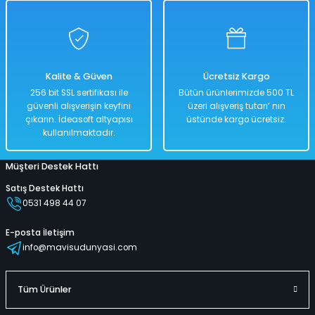
1965 Chevrolet Corvette 1:18 Ölçekli Klasik Araba Mavi Renkli 30 Cm
Kalite & Güven
Ücretsiz Kargo
%50
256 bit SSL sertifikası ile
Bütün ürünlerimizde 500 TL
8.838,00 TL
güvenli alışverişin keyfini
üzeri alışveriş tutarı’ nın
4.419,00 TL
çıkarın. İdeasoft altyapısı
üstünde kargo ücretsiz.
kullanılmaktadır.
Müşteri Destek Hattı
Hızlı
Kargo
Teslimat
Bedava
Satış Destek Hattı
0531 498 44 07
Sepete Ekle
E-posta İletişim
info@mavisudunyasi.com
1967 Chevrolet Camaro SS 396 1:18 Ölçekli Klasik Araba Kırmızı Renkli 2
Tüm Ürünler
%50