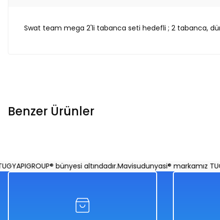
Swat team mega 2'li tabanca seti hedefli ; 2 tabanca, dür
Benzer Ürünler
İkili Oyuncak Tabanca Topaç
Renkli Top Atan 
YAPIGROUP® bünyesi altındadır.
Mavisudunyasi® markamız TUGYA
%50
%50
678,00 TL
678,00 TL