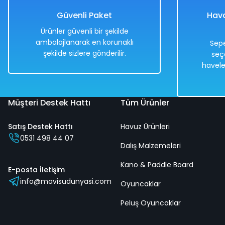
339,00 TL
339,00 TL
Güvenli Paket
Hava
Ürünler güvenli bir şekilde
ambalajlanarak en korunaklı
Sepe
şekilde sizlere gönderilir.
seç
Hızlı
Hızlı
havele
Teslimat
Teslimat
Müşteri Destek Hattı
Tüm Ürünler
Satış Destek Hattı
Havuz Ürünleri
Sünger Atan Tüfek Hedefli Oyuncak Set
Kovboy 
0531 498 44 07
Dalış Malzemeleri
Kano & Paddle Board
%50
%50
E-posta İletişim
info@mavisudunyasi.com
638,00 TL
Oyuncaklar
618,00
319,00 TL
309,0
Peluş Oyuncaklar