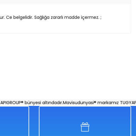
. Ce belgelidir. Sağlığa zararlı madde içermez. ;
 60 Cm | Tabanca 20 Cm | Işıklı Sesli Kulaklıklı Oyun Seti
GROUP® bünyesi altındadır.
Mavisudunyasi® markamız TUGYAPIGRO