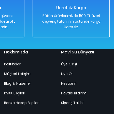
n
Ücretsiz Kargo
e güvenli
Bütün ürünlerimizde 500 TL üzeri
. İdeasoft
alışveriş tutarı’ nın üstünde kargo
adır.
ücretsiz.
Hakkımızda
Mavi Su Dünyası
Politikalar
Üye Girişi
t
Silahlı Polis Seti 2'li Set 20 Cm
Müşteri İletişim
Üye Ol
Blog & Haberler
Hesabım
%50
KVKK Bilgileri
538,00 TL
Havale Bildirim
269,00 TL
Banka Hesap Bilgileri
Sipariş Takibi