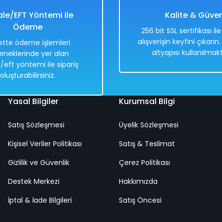
1.249,00 TL
le/EFT Yöntemi ile
Kalite & Güve
Ödeme
256 bit SSL sertifikası il
alışverişin keyfini çıkarın
tte ödeme işlemleri
altyapısı kullanılmakt
eneklerinde yer alan
Hızlı
Kargo
/eft yöntemi ile sipariş
Teslimat
Bedava
oluşturabilirsiniz.
Yasal Bilgiler
Kurumsal Bilgi
Satış Sözleşmesi
Üyelik Sözleşmesi
Seti Full Set
Asker Seti Silah Bıçak Bomba Seti 3' lü Se
Kişisel Veriler Politikası
Satış & Teslimat
Gizlilik ve Güvenlik
Çerez Politikası
%50
 TL
Destek Merkezi
400,00 TL
Hakkımızda
0 TL
199,00 TL
İptal & İade Bilgileri
Satış Öncesi