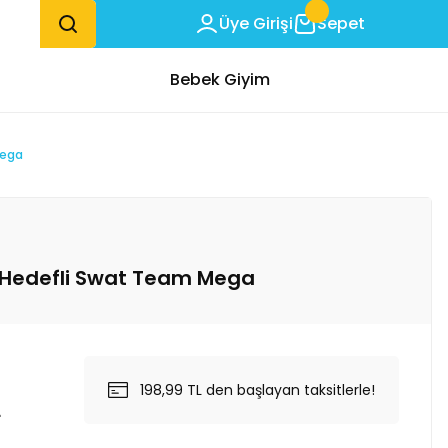
Üye Girişi
Sepet
Bebek Giyim
Mega
i Hedefli Swat Team Mega
198,99 TL den başlayan taksitlerle!
L