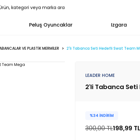
Peluş Oyuncaklar
Izgara
BANCALAR VE PLASTİK MERMİLER
2'li Tabanca Seti Hedefli Swat Team 
LEADER HOME
2'li Tabanca Set
%34 İNDİRİM
300,00 TL
198,99 T