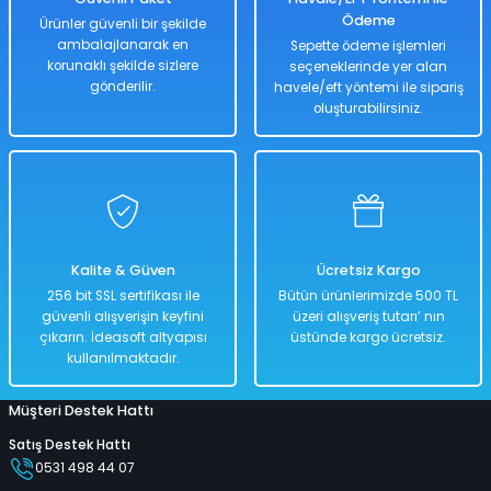
Ödeme
Ürünler güvenli bir şekilde
ambalajlanarak en
Sepette ödeme işlemleri
korunaklı şekilde sizlere
seçeneklerinde yer alan
Hızlı
Hızlı
Teslimat
Teslimat
gönderilir.
havele/eft yöntemi ile sipariş
oluşturabilirsiniz.
Sepete Ekle
Sepete Ekle
Tükendi
36 Cm El Pompası Kutulu
46 Cm El Pompası Kutulu
Kalite & Güven
Ücretsiz Kargo
%50
%40
256 bit SSL sertifikası ile
Bütün ürünlerimizde 500 TL
1.118,00 TL
600,00 TL
güvenli alışverişin keyfini
üzeri alışveriş tutarı’ nın
559,00 TL
359,00 TL
çıkarın. İdeasoft altyapısı
üstünde kargo ücretsiz.
kullanılmaktadır.
Müşteri Destek Hattı
Hızlı
Kargo
Hızlı
Teslimat
Bedava
Teslimat
Satış Destek Hattı
0531 498 44 07
Sepete Ekle
Stokta Yok