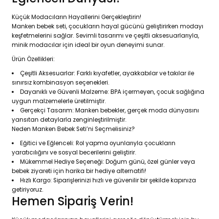
Küçük Modacıların Hayallerini Gerçekleştirin!
Manken bebek seti, çocukların hayal gücünü geliştirirken modayı
keşfetmelerini sağlar. Sevimli tasarımı ve çeşitli aksesuarlarıyla,
minik modacılar için ideal bir oyun deneyimi sunar.
Ürün Özellikleri:
Çeşitli Aksesuarlar: Farklı kıyafetler, ayakkabılar ve takılar ile
sınırsız kombinasyon seçenekleri.
Dayanıklı ve Güvenli Malzeme: BPA içermeyen, çocuk sağlığına
uygun malzemelerle üretilmiştir.
Gerçekçi Tasarım: Manken bebekler, gerçek moda dünyasını
yansıtan detaylarla zenginleştirilmiştir.
Neden Manken Bebek Seti’ni Seçmelisiniz?
Eğitici ve Eğlenceli: Rol yapma oyunlarıyla çocukların
yaratıcılığını ve sosyal becerilerini geliştirir.
Mükemmel Hediye Seçeneği: Doğum günü, özel günler veya
bebek ziyareti için harika bir hediye alternatifi!
Hızlı Kargo: Siparişlerinizi hızlı ve güvenilir bir şekilde kapınıza
getiriyoruz.
Hemen Sipariş Verin!