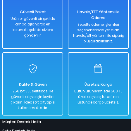
1.018,00 TL
509,00 TL
Güvenli Paket
Havale/EFT Yöntemi ile
Ödeme
Ürünler güvenli bir şekilde
ambalajlanarak en
Sepette ödeme işlemleri
korunaklı şekilde sizlere
seçeneklerinde yer alan
Hızlı
Kargo
Teslimat
Bedava
gönderilir.
havele/eft yöntemi ile sipariş
oluşturabilirsiniz.
Sepete Ekle
Beyaz Ceketli Beyaz Etekli Bebek 30 Cm Model Oyuncak Bebek Model B
Kalite & Güven
Ücretsiz Kargo
%50
256 bit SSL sertifikası ile
Bütün ürünlerimizde 500 TL
1.018,00 TL
güvenli alışverişin keyfini
üzeri alışveriş tutarı’ nın
509,00 TL
çıkarın. İdeasoft altyapısı
üstünde kargo ücretsiz.
kullanılmaktadır.
Müşteri Destek Hattı
Hızlı
Kargo
Teslimat
Bedava
Satış Destek Hattı