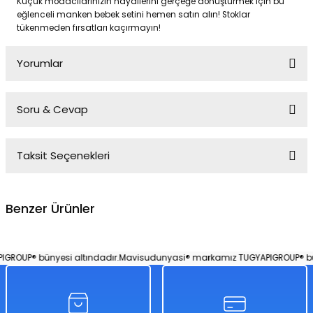
Küçük modacılarınızın hayallerini gerçeğe dönüştürmek için bu
eğlenceli manken bebek setini hemen satın alın! Stoklar
tükenmeden fırsatları kaçırmayın!
Yorumlar
Soru & Cevap
Bu ürüne ilk yorumu siz yapın!
Taksit Seçenekleri
Yorum Yaz
Ürün hakkında henüz soru sorulmamış.
Benzer Ürünler
Soru Sor
Bordo Ceketli Siyah Elbiseli Renkli Saçlı Bebek 30 Cm Model Oyuncak B
ROUP® bünyesi altındadır.
Mavisudunyasi® markamız TUGYAPIGROUP® büny
%50