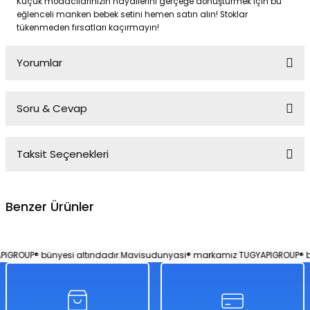
Küçük modacılarınızın hayallerini gerçeğe dönüştürmek için bu
eğlenceli manken bebek setini hemen satın alın! Stoklar
tükenmeden fırsatları kaçırmayın!
Yorumlar
Soru & Cevap
Bu ürüne ilk yorumu siz yapın!
Taksit Seçenekleri
Yorum Yaz
Ürün hakkında henüz soru sorulmamış.
Benzer Ürünler
Soru Sor
Bordo Ceketli Siyah Elbiseli Renkli Saçlı Bebek 30 Cm Model Oyuncak B
ROUP® bünyesi altındadır.
Mavisudunyasi® markamız TUGYAPIGROUP® büny
%50