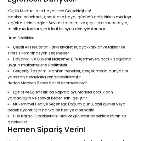
Küçük Modacıların Hayallerini Gerçekleştirin!
Manken bebek seti, çocukların hayal gücünü geliştirirken modayı
keşfetmelerini sağlar. Sevimli tasarımı ve çeşitli aksesuarlarıyla,
minik modacılar için ideal bir oyun deneyimi sunar.
Ürün Özellikleri:
Çeşitli Aksesuarlar: Farklı kıyafetler, ayakkabılar ve takılar ile
sınırsız kombinasyon seçenekleri.
Dayanıklı ve Güvenli Malzeme: BPA içermeyen, çocuk sağlığına
uygun malzemelerle üretilmiştir.
Gerçekçi Tasarım: Manken bebekler, gerçek moda dünyasını
yansıtan detaylarla zenginleştirilmiştir.
Neden Manken Bebek Seti’ni Seçmelisiniz?
Eğitici ve Eğlenceli: Rol yapma oyunlarıyla çocukların
yaratıcılığını ve sosyal becerilerini geliştirir.
Mükemmel Hediye Seçeneği: Doğum günü, özel günler veya
bebek ziyareti için harika bir hediye alternatifi!
Hızlı Kargo: Siparişlerinizi hızlı ve güvenilir bir şekilde kapınıza
getiriyoruz.
Hemen Sipariş Verin!