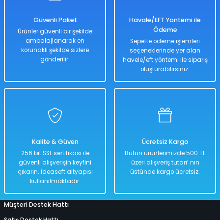
1.018,00 TL
509,00 TL
Güvenli Paket
Havale/EFT Yöntemi ile
Ödeme
Ürünler güvenli bir şekilde
ambalajlanarak en
Sepette ödeme işlemleri
korunaklı şekilde sizlere
seçeneklerinde yer alan
Hızlı
Kargo
Teslimat
Bedava
gönderilir.
havele/eft yöntemi ile sipariş
oluşturabilirsiniz.
Sepete Ekle
Beyaz Ceketli Beyaz Etekli Bebek 30 Cm Model Oyuncak Bebek Model B
Kalite & Güven
Ücretsiz Kargo
%50
256 bit SSL sertifikası ile
Bütün ürünlerimizde 500 TL
1.018,00 TL
güvenli alışverişin keyfini
üzeri alışveriş tutarı’ nın
509,00 TL
çıkarın. İdeasoft altyapısı
üstünde kargo ücretsiz.
kullanılmaktadır.
Müşteri Destek Hattı
Hızlı
Kargo
Teslimat
Bedava
Satış Destek Hattı