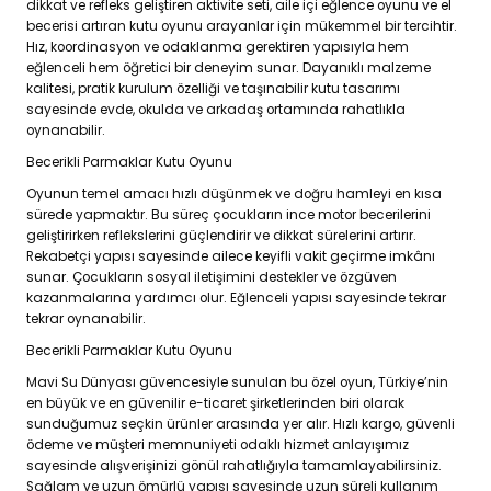
dikkat ve refleks geliştiren aktivite seti, aile içi eğlence oyunu ve el
becerisi artıran kutu oyunu arayanlar için mükemmel bir tercihtir.
Hız, koordinasyon ve odaklanma gerektiren yapısıyla hem
eğlenceli hem öğretici bir deneyim sunar. Dayanıklı malzeme
kalitesi, pratik kurulum özelliği ve taşınabilir kutu tasarımı
sayesinde evde, okulda ve arkadaş ortamında rahatlıkla
oynanabilir.
Becerikli Parmaklar Kutu Oyunu
Oyunun temel amacı hızlı düşünmek ve doğru hamleyi en kısa
sürede yapmaktır. Bu süreç çocukların ince motor becerilerini
geliştirirken reflekslerini güçlendirir ve dikkat sürelerini artırır.
Rekabetçi yapısı sayesinde ailece keyifli vakit geçirme imkânı
sunar. Çocukların sosyal iletişimini destekler ve özgüven
kazanmalarına yardımcı olur. Eğlenceli yapısı sayesinde tekrar
tekrar oynanabilir.
Becerikli Parmaklar Kutu Oyunu
Mavi Su Dünyası güvencesiyle sunulan bu özel oyun, Türkiye’nin
en büyük ve en güvenilir e-ticaret şirketlerinden biri olarak
sunduğumuz seçkin ürünler arasında yer alır. Hızlı kargo, güvenli
ödeme ve müşteri memnuniyeti odaklı hizmet anlayışımız
sayesinde alışverişinizi gönül rahatlığıyla tamamlayabilirsiniz.
Sağlam ve uzun ömürlü yapısı sayesinde uzun süreli kullanım