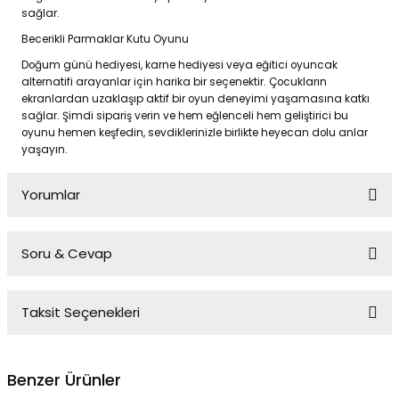
sağlar.
Becerikli Parmaklar Kutu Oyunu
Doğum günü hediyesi, karne hediyesi veya eğitici oyuncak
alternatifi arayanlar için harika bir seçenektir. Çocukların
ekranlardan uzaklaşıp aktif bir oyun deneyimi yaşamasına katkı
sağlar. Şimdi sipariş verin ve hem eğlenceli hem geliştirici bu
oyunu hemen keşfedin, sevdiklerinizle birlikte heyecan dolu anlar
yaşayın.
Yorumlar
Soru & Cevap
Bu ürüne ilk yorumu siz yapın!
Taksit Seçenekleri
Yorum Yaz
Ürün hakkında henüz soru sorulmamış.
Benzer Ürünler
Soru Sor