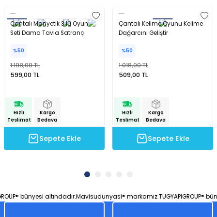
Çantalı Manyetik 3 lü Oyun
Çantalı Kelime Oyunu Kelime
Seti Dama Tavla Satranç
Dağarcını Geliştir
%50
%50
1.198,00 TL
1.018,00 TL
599,00 TL
509,00 TL
Hızlı
Kargo
Hızlı
Kargo
Teslimat
Bedava
Teslimat
Bedava
Sepete Ekle
Sepete Ekle
P® bünyesi altındadır.
Mavisudunyasi® markamız TUGYAPIGROUP® bünyes