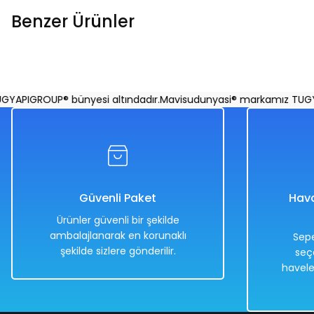
Benzer Ürünler
Bez Bebek Elif Pembe 60 Cm
Bez Bebek 37 Cm
PIGROUP® bünyesi altındadır.
Mavisudunyasi® markamız TUGYAPI
%50
%50
942,00 TL
1.131,00 TL
469,00 TL
569,00 TL
Güvenli Paket
Hava
Ürünler güvenli bir şekilde
ambalajlanarak en korunaklı
Sepe
şekilde sizlere gönderilir.
seç
Hızlı
Hızlı
Kargo
havele
Teslimat
Teslimat
Bedava