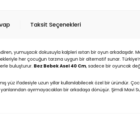
evap
Taksit Seçenekleri
iren, yumuşacık dokusuyla kalpleri ısıtan bir oyun arkadaşıdır. Ma
nekleriyle her çocuğun tarzına uygun bir alternatif sunar. Türkiye
lerle buluşturur.
Bez Bebek Asel 40 Cm
, sadece bir oyuncak deği
ış yüz ifadesiyle uzun yıllar kullanılabilecek özel bir üründür. Ç
nlarından ayırmayacakları bir arkadaşa dönüşür. Şimdi Mavi Su Dü
Ürün hakkında henüz soru sorulmamış.
Bu ürüne ilk yorumu siz yapın!