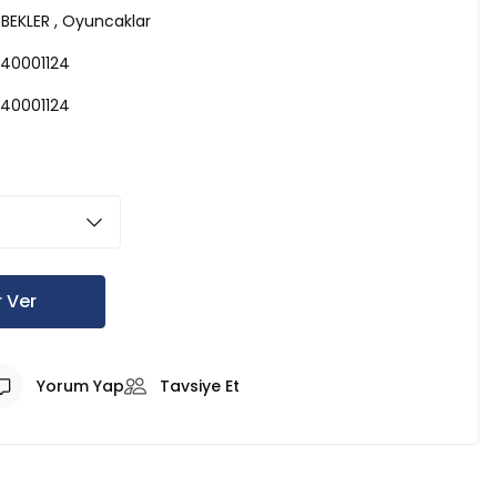
EBEKLER
,
Oyuncaklar
40001124
40001124
 Ver
Yorum Yap
Tavsiye Et