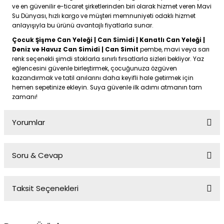
ve en güvenilir e-ticaret şirketlerinden biri olarak hizmet veren Mavi
Su Dünyası, hızlı kargo ve müşteri memnuniyeti odaklı hizmet
anlayışıyla bu ürünü avantajlı fiyatlarla sunar.
Çocuk Şişme Can Yeleği | Can Simidi | Kanatlı Can Yeleği |
Deniz ve Havuz Can Simidi | Can Simit
pembe, mavi veya sarı
renk seçenekli şimdi stoklarla sınırlı fırsatlarla sizleri bekliyor. Yaz
eğlencesini güvenle birleştirmek, çocuğunuza özgüven
kazandırmak ve tatil anılarını daha keyifli hale getirmek için
hemen sepetinize ekleyin. Suya güvenle ilk adımı atmanın tam
zamanı!
Yorumlar
Soru & Cevap
Bu ürüne ilk yorumu siz yapın!
Taksit Seçenekleri
Yorum Yaz
Ürün hakkında henüz soru sorulmamış.