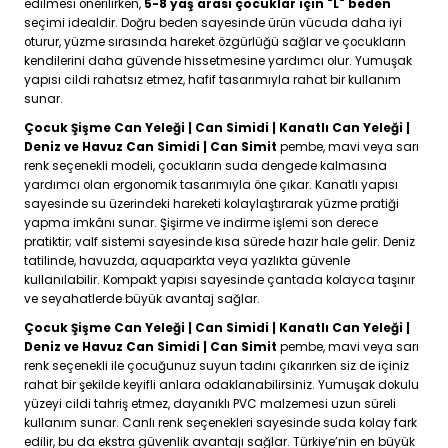
edilmesi önerilirken,
5-8 yaş arası çocuklar için "L" beden
seçimi idealdir. Doğru beden sayesinde ürün vücuda daha iyi
oturur, yüzme sırasında hareket özgürlüğü sağlar ve çocukların
kendilerini daha güvende hissetmesine yardımcı olur. Yumuşak
yapısı cildi rahatsız etmez, hafif tasarımıyla rahat bir kullanım
sunar.
Çocuk Şişme Can Yeleği | Can Simidi | Kanatlı Can Yeleği |
Deniz ve Havuz Can Simidi | Can Simit
pembe, mavi veya sarı
renk seçenekli modeli, çocukların suda dengede kalmasına
yardımcı olan ergonomik tasarımıyla öne çıkar. Kanatlı yapısı
sayesinde su üzerindeki hareketi kolaylaştırarak yüzme pratiği
yapma imkânı sunar. Şişirme ve indirme işlemi son derece
pratiktir; valf sistemi sayesinde kısa sürede hazır hale gelir. Deniz
tatilinde, havuzda, aquaparkta veya yazlıkta güvenle
kullanılabilir. Kompakt yapısı sayesinde çantada kolayca taşınır
ve seyahatlerde büyük avantaj sağlar.
Çocuk Şişme Can Yeleği | Can Simidi | Kanatlı Can Yeleği |
Deniz ve Havuz Can Simidi | Can Simit
pembe, mavi veya sarı
renk seçenekli ile çocuğunuz suyun tadını çıkarırken siz de içiniz
rahat bir şekilde keyifli anlara odaklanabilirsiniz. Yumuşak dokulu
yüzeyi cildi tahriş etmez, dayanıklı PVC malzemesi uzun süreli
kullanım sunar. Canlı renk seçenekleri sayesinde suda kolay fark
edilir, bu da ekstra güvenlik avantajı sağlar. Türkiye’nin en büyük