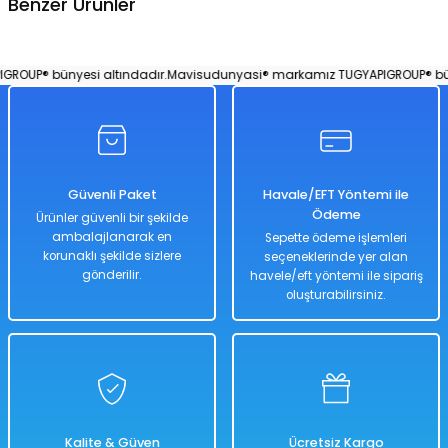
Benzer Ürünler
Soru Sor
Can Yeleği | Renkli ve Eğlenceli Desenli | 31cm Yükseklik - Bel Çevresi 6
OUP® bünyesi altındadır.
Mavisudunyasi® markamız TUGYAPIGROUP® bünye
%50
598,00 TL
299,00 TL
Güvenli Paket
Havale/EFT Yöntemi ile
Ödeme
Ürünler güvenli bir şekilde
ambalajlanarak en
Sepette ödeme işlemleri
korunaklı şekilde sizlere
seçeneklerinde yer alan
Hızlı
Teslimat
gönderilir.
havele/eft yöntemi ile sipariş
oluşturabilirsiniz.
Sepete Ek
Turuncu Can Yeleği | Can Simidi | Can Simit
Kalite & Güven
Ücretsiz Kargo