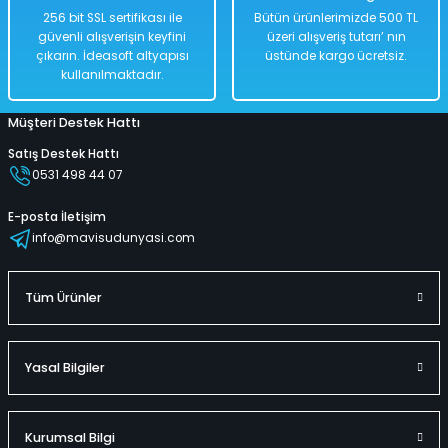
%50
256 bit SSL sertifikası ile
Bütün ürünlerimizde 500 TL
1.118,00 TL
güvenli alışverişin keyfini
üzeri alışveriş tutarı’ nın
559,00 TL
çıkarın. İdeasoft altyapısı
üstünde kargo ücretsiz.
kullanılmaktadır.
Müşteri Destek Hattı
Hızlı
Kargo
Teslimat
Bedava
Satış Destek Hattı
0531 498 44 07
Sepete Ekle
E-posta İletişim
info@mavisudunyasi.com
Lagun Çocuk Deniz Can Yeleği | Can Simidi | Can Simit | 41x30 Cm 3-6 
Tüm Ürünler
%50
1.200,00 TL
Yasal Bilgiler
599,00 TL
Kurumsal Bilgi