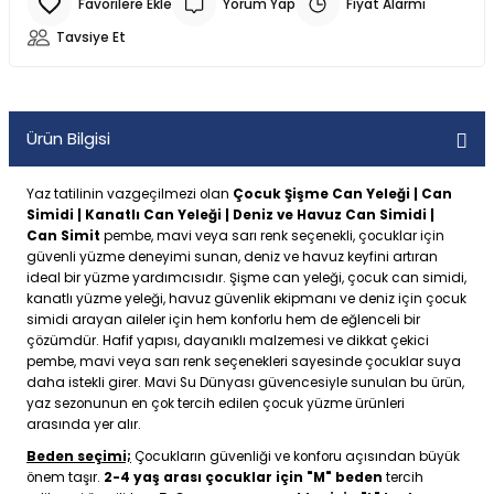
Yorum Yap
Fiyat Alarmı
Tavsiye Et
Ürün Bilgisi
Yaz tatilinin vazgeçilmezi olan
Çocuk Şişme Can Yeleği | Can
Simidi | Kanatlı Can Yeleği | Deniz ve Havuz Can Simidi |
Can Simit
pembe, mavi veya sarı renk seçenekli, çocuklar için
güvenli yüzme deneyimi sunan, deniz ve havuz keyfini artıran
ideal bir yüzme yardımcısıdır. Şişme can yeleği, çocuk can simidi,
kanatlı yüzme yeleği, havuz güvenlik ekipmanı ve deniz için çocuk
simidi arayan aileler için hem konforlu hem de eğlenceli bir
çözümdür. Hafif yapısı, dayanıklı malzemesi ve dikkat çekici
pembe, mavi veya sarı renk seçenekleri sayesinde çocuklar suya
daha istekli girer. Mavi Su Dünyası güvencesiyle sunulan bu ürün,
yaz sezonunun en çok tercih edilen çocuk yüzme ürünleri
arasında yer alır.
Beden seçimi;
Çocukların güvenliği ve konforu açısından büyük
önem taşır.
2-4 yaş arası çocuklar için "M" beden
tercih