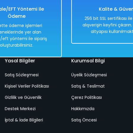
le/EFT Yöntemi ile
Kalite & Güve
Ödeme
256 bit SSL sertifikası il
alışverişin keyfini çıkarın
tte ödeme işlemleri
altyapısı kullanılmakt
eneklerinde yer alan
/eft yöntemi ile sipariş
oluşturabilirsiniz.
Yasal Bilgiler
Kurumsal Bilgi
Satış Sözleşmesi
Üyelik Sözleşmesi
Basma Oyunu | 13 cm x 12 Cm
Kişisel Veriler Politikası
Satış & Teslimat
Gizlilik ve Güvenlik
Çerez Politikası
Destek Merkezi
Hakkımızda
İptal & İade Bilgileri
Satış Öncesi