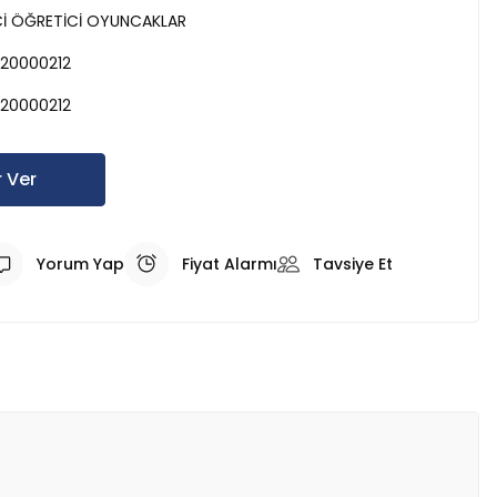
Cİ ÖĞRETİCİ OYUNCAKLAR
20000212
20000212
 Ver
Yorum Yap
Fiyat Alarmı
Tavsiye Et