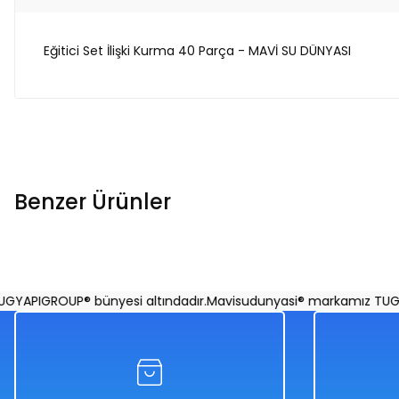
Eğitici Set İlişki Kurma 40 Parça - MAVİ SU DÜNYASI
Benzer Ürünler
Işıklı Sesli Köstebek Vurma Oyunu Turuncu Renkli | Köste
APIGROUP® bünyesi altındadır.
Mavisudunyasi® markamız TUGYAP
%50
1.018,00 TL