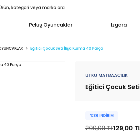
Peluş Oyuncaklar
Izgara
 OYUNCAKLAR
Eğitici Çocuk Seti İlişki Kurma 40 Parça
UTKU MATBAACILIK
Eğitici Çocuk Set
%36 İNDİRİM
200,00 TL
129,00 T