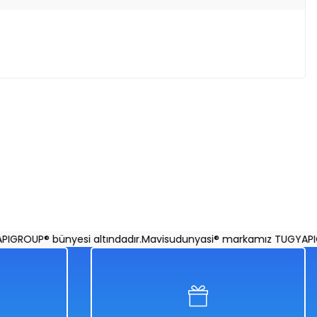
ROUP® bünyesi altındadır.
Mavisudunyasi® markamız TUGYAPIGRO