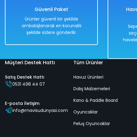
509,00 TL
Güvenli Paket
Hava
Ürünler güvenli bir şekilde
ambalajlanarak en korunaklı
Sepe
şekilde sizlere gönderilir.
seç
Hızlı
Kargo
havele
Teslimat
Bedava
Müşteri Destek Hattı
Tüm Ürünler
Satış Destek Hattı
Havuz Ürünleri
Işıklı Sesli Köstebek Vurma Oyunu Mavi Renkli | Köstebek 
0531 498 44 07
Dalış Malzemeleri
Kano & Paddle Board
%50
E-posta İletişim
info@mavisudunyasi.com
1.018,00 TL
Oyuncaklar
509,00 TL
Peluş Oyuncaklar