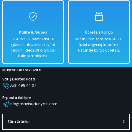
Kokteyl Şekilli Deniz Yatağı 173 Cm x 160 Cm
Kalite & Güven
Ücretsiz Kargo
%50
256 bit SSL sertifikası ile
Bütün ürünlerimizde 500 TL
3.598,00 TL
güvenli alışverişin keyfini
üzeri alışveriş tutarı’ nın
1.799,00 TL
çıkarın. İdeasoft altyapısı
üstünde kargo ücretsiz.
kullanılmaktadır.
Müşteri Destek Hattı
Hızlı
Kargo
Teslimat
Bedava
Satış Destek Hattı
0531 498 44 07
Sepete Ekle
E-posta İletişim
info@mavisudunyasi.com
Gökkuşağı Kelebek Deniz Yatağı 294 Cm x 193 Cm
Tüm Ürünler
%50