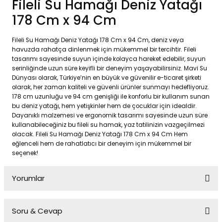
Fileli Su Hamağı Deniz Yatağı
178 Cm x 94 Cm
Fileli Su Hamağı Deniz Yatağı 178 Cm x 94 Cm, deniz veya
havuzda rahatça dinlenmek için mükemmel bir tercihtir. Fileli
tasarımı sayesinde suyun içinde kolayca hareket edebilir, suyun
serinliğinde uzun süre keyifli bir deneyim yaşayabilirsiniz. Mavi Su
Dünyası olarak, Türkiye’nin en büyük ve güvenilir e-ticaret şirketi
olarak, her zaman kaliteli ve güvenli ürünler sunmayı hedefliyoruz.
178 cm uzunluğu ve 94 cm genişliği ile konforlu bir kullanım sunan
bu deniz yatağı, hem yetişkinler hem de çocuklar için idealdir.
Dayanıklı malzemesi ve ergonomik tasarımı sayesinde uzun süre
kullanabileceğiniz bu fileli su hamak, yaz tatilinizin vazgeçilmezi
olacak. Fileli Su Hamağı Deniz Yatağı 178 Cm x 94 Cm Hem
eğlenceli hem de rahatlatıcı bir deneyim için mükemmel bir
seçenek!
Yorumlar
Soru & Cevap
Bu ürüne ilk yorumu siz yapın!