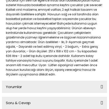
çocuklar için serin bir eğlence fırsatı olan basketbol potalı havuz
sizlerle! Havuzda basketbol oynama keyfini çocuklar çok sevecek!
Kaliteli vinil malzeme, emniyet valfları, 2 eşit halkalı tasarım ve
dayanıklı özelliklere sahiptir. Havuzun sağ ve sol tarafında olan
basketbol potaları ve basketbol topları sayesinde çocuklar bu
havuzdan çıkmak istemeyecekler! Bahçede kullanıma uygun
olup her yerde havuz keyfini yaşayabilirsiniz. Ürünün ebeveyn
kontrolünde kullanılması gereklidir. Çocukların yetişkinlerin
gözetiminde yüzmeyi öğrenmelerine ve özgüven kazanmalarına
yardımcı olmaktadır. Ürün özellikleri - Iki, 3-Aşamalı geçmeli
ağızlık, - Dayanıklı ve test edilmiş vinyl, - 2 boğum, - Extra geniş
yan duvarlar, - Ürün ölçüleri: 251 x 168 x 102 cm - Su kapasitesi
636 litre - 2 adet top kutu içerisinde dahildir. Kullanımı kolay
tahliye vanasıyla havuz suyunu boşaltır. Kutu içerisinde 1 adet
onarım kiti mevcuttur. Uyarı : Lütfen siparişinizi vermeden önce
havuzun kurulacağı alanı ölçün, sipariş vereceğiniz havuz ile
ölçülerin uyuşmasına dikkat edin.
Yorumlar
Soru & Cevap
Bu ürüne ilk yorumu siz yapın!