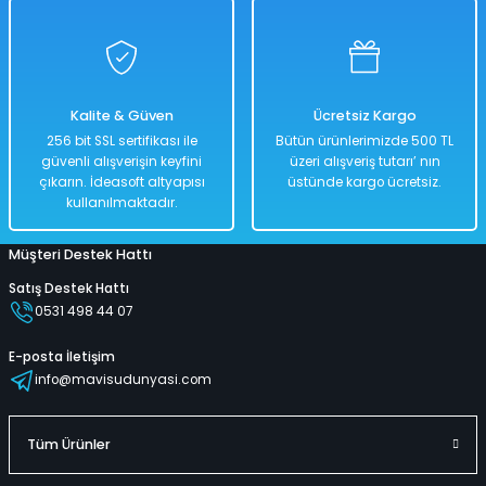
Havuz Jumbo Desenli 229 Cm x 152 Cm
Kalite & Güven
Ücretsiz Kargo
%40
256 bit SSL sertifikası ile
Bütün ürünlerimizde 500 TL
5.000,00 TL
güvenli alışverişin keyfini
üzeri alışveriş tutarı’ nın
2.999,00 TL
çıkarın. İdeasoft altyapısı
üstünde kargo ücretsiz.
kullanılmaktadır.
Müşteri Destek Hattı
Hızlı
Kargo
Teslimat
Bedava
Satış Destek Hattı
0531 498 44 07
Sepete Ekle
E-posta İletişim
info@mavisudunyasi.com
Havuz Gölgelikli Yuvarlak 241 Cm x 140 Cm
Tüm Ürünler
%32