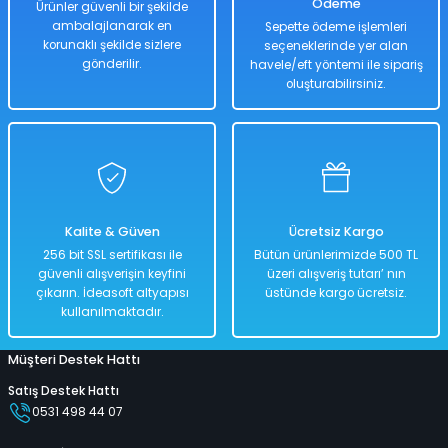
Ödeme
Ürünler güvenli bir şekilde
ambalajlanarak en
Sepette ödeme işlemleri
korunaklı şekilde sizlere
seçeneklerinde yer alan
Hızlı
Kargo
Teslimat
Bedava
gönderilir.
havele/eft yöntemi ile sipariş
oluşturabilirsiniz.
Sepete Ekle
Hayvanlar Alemi Seti Böcekler ve Yarasa Seti 8 Parçalık
Kalite & Güven
Ücretsiz Kargo
%50
256 bit SSL sertifikası ile
Bütün ürünlerimizde 500 TL
1.018,00 TL
güvenli alışverişin keyfini
üzeri alışveriş tutarı’ nın
509,00 TL
çıkarın. İdeasoft altyapısı
üstünde kargo ücretsiz.
kullanılmaktadır.
Müşteri Destek Hattı
Hızlı
Kargo
Teslimat
Bedava
Satış Destek Hattı
0531 498 44 07
Sepete Ekle