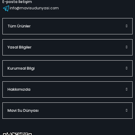
E-posta İletişim
info@mavisudunyasi.com
Hayvanlar Alemi Seti Aslan Kaplan Fil Deve Seti 4 Parçalık
Tüm Ürünler
%50
798,00 TL
Yasal Bilgiler
399,00 TL
Kurumsal Bilgi
Hızlı
Teslimat
Sepete Ekle
Hakkımızda
Mavi Su Dünyası
Hayvanlar Alemi Seti Deniz Hayvanları Seti 10 Parçalık
%50