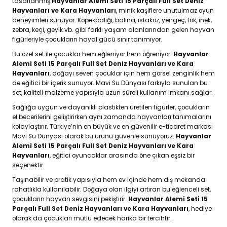
tasarlanmış
Hayvanlar Alemi Seti 15 Parçalı Full Set Deniz
Hayvanları ve Kara Hayvanları
, minik kaşiflere unutulmaz oyun
deneyimleri sunuyor. Köpekbalığı, balina, ıstakoz, yengeç, fok, inek,
zebra, keçi, geyik vb. gibi farklı yaşam alanlarından gelen hayvan
figürleriyle çocukların hayal gücü sınır tanımıyor.
Bu özel set ile çocuklar hem eğleniyor hem öğreniyor.
Hayvanlar
Alemi Seti 15 Parçalı Full Set Deniz Hayvanları ve Kara
Hayvanları
, doğayı seven çocuklar için hem görsel zenginlik hem
de eğitici bir içerik sunuyor. Mavi Su Dünyası farkıyla sunulan bu
set, kaliteli malzeme yapısıyla uzun süreli kullanım imkanı sağlar.
Sağlığa uygun ve dayanıklı plastikten üretilen figürler, çocukların
el becerilerini geliştirirken aynı zamanda hayvanları tanımalarını
kolaylaştırır. Türkiye’nin en büyük ve en güvenilir e-ticaret markası
Mavi Su Dünyası olarak bu ürünü güvenle sunuyoruz.
Hayvanlar
Alemi Seti 15 Parçalı Full Set Deniz Hayvanları ve Kara
Hayvanları
, eğitici oyuncaklar arasında öne çıkan eşsiz bir
seçenektir.
Taşınabilir ve pratik yapısıyla hem ev içinde hem dış mekanda
rahatlıkla kullanılabilir. Doğaya olan ilgiyi artıran bu eğlenceli set,
çocukların hayvan sevgisini pekiştirir.
Hayvanlar Alemi Seti 15
Parçalı Full Set Deniz Hayvanları ve Kara Hayvanları
, hediye
olarak da çocukları mutlu edecek harika bir tercihtir.