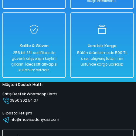
oluşturabilirsiniz.
Sepete Ekle
Uzaktan Kumandalı Helikopter 18 Cm Yeşil Renkli
Kalite & Güven
Ücretsiz Kargo
%50
256 bit SSL sertifikası ile
Bütün ürünlerimizde 500 TL
1.686,00 TL
güvenli alışverişin keyfini
üzeri alışveriş tutarı’ nın
843,00 TL
çıkarın. İdeasoft altyapısı
üstünde kargo ücretsiz.
kullanılmaktadır.
Müşteri Destek Hattı
Hızlı
Kargo
Teslimat
Bedava
Satış Destek Whatsapp Hattı
0850 302 54 07
Sepete Ekle
E-posta İletişim
info@mavisudunyasi.com
Uzaktan Kumandalı Helikopter 18 Cm Siyah Renkli