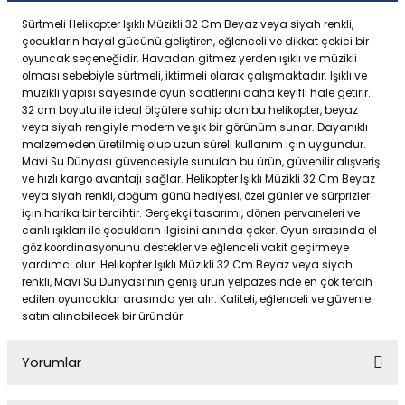
Sürtmeli Helikopter Işıklı Müzikli 32 Cm Beyaz veya siyah renkli,
çocukların hayal gücünü geliştiren, eğlenceli ve dikkat çekici bir
oyuncak seçeneğidir. Havadan gitmez yerden ışıklı ve müzikli
olması sebebiyle sürtmeli, iktirmeli olarak çalışmaktadır. Işıklı ve
müzikli yapısı sayesinde oyun saatlerini daha keyifli hale getirir.
32 cm boyutu ile ideal ölçülere sahip olan bu helikopter, beyaz
veya siyah rengiyle modern ve şık bir görünüm sunar. Dayanıklı
malzemeden üretilmiş olup uzun süreli kullanım için uygundur.
Mavi Su Dünyası güvencesiyle sunulan bu ürün, güvenilir alışveriş
ve hızlı kargo avantajı sağlar. Helikopter Işıklı Müzikli 32 Cm Beyaz
veya siyah renkli, doğum günü hediyesi, özel günler ve sürprizler
için harika bir tercihtir. Gerçekçi tasarımı, dönen pervaneleri ve
canlı ışıkları ile çocukların ilgisini anında çeker. Oyun sırasında el
göz koordinasyonunu destekler ve eğlenceli vakit geçirmeye
yardımcı olur. Helikopter Işıklı Müzikli 32 Cm Beyaz veya siyah
renkli, Mavi Su Dünyası’nın geniş ürün yelpazesinde en çok tercih
edilen oyuncaklar arasında yer alır. Kaliteli, eğlenceli ve güvenle
satın alınabilecek bir üründür.
Yorumlar