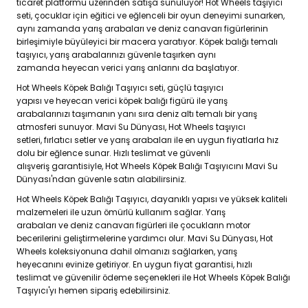
ticaret platformu üzerinden satışa sunuluyor! Hot Wheels taşıyıcı
seti, çocuklar için eğitici ve eğlenceli bir oyun deneyimi sunarken,
aynı zamanda yarış arabaları ve deniz canavarı figürlerinin
birleşimiyle büyüleyici bir macera yaratıyor. Köpek balığı temalı
taşıyıcı, yarış arabalarınızı güvenle taşırken aynı
zamanda heyecan verici yarış anlarını da başlatıyor.
Hot Wheels Köpek Balığı Taşıyıcı seti, güçlü taşıyıcı
yapısı ve heyecan verici köpek balığı figürü ile yarış
arabalarınızı taşımanın yanı sıra deniz altı temalı bir yarış
atmosferi sunuyor. Mavi Su Dünyası, Hot Wheels taşıyıcı
setleri, fırlatıcı setler ve yarış arabaları ile en uygun fiyatlarla hız
dolu bir eğlence sunar. Hızlı teslimat ve güvenli
alışveriş garantisiyle, Hot Wheels Köpek Balığı Taşıyıcını Mavi Su
Dünyası'ndan güvenle satın alabilirsiniz.
Hot Wheels Köpek Balığı Taşıyıcı, dayanıklı yapısı ve yüksek kaliteli
malzemeleri ile uzun ömürlü kullanım sağlar. Yarış
arabaları ve deniz canavarı figürleri ile çocukların motor
becerilerini geliştirmelerine yardımcı olur. Mavi Su Dünyası, Hot
Wheels koleksiyonuna dahil olmanızı sağlarken, yarış
heyecanını evinize getiriyor. En uygun fiyat garantisi, hızlı
teslimat ve güvenilir ödeme seçenekleri ile Hot Wheels Köpek Balığı
Taşıyıcı'yı hemen sipariş edebilirsiniz.