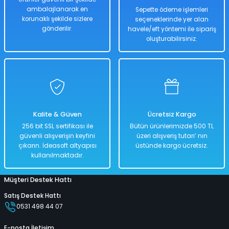
ambalajlanarak en
Sepette ödeme işlemleri
korunaklı şekilde sizlere
seçeneklerinde yer alan
Hızlı
Kargo
Teslimat
Bedava
gönderilir.
havele/eft yöntemi ile sipariş
oluşturabilirsiniz.
Sepete Ekle
Hot Wheels Akrobasi Atlayışı Yarış Seti - Mavi Su Dünyası
Kalite & Güven
Ücretsiz Kargo
%50
256 bit SSL sertifikası ile
Bütün ürünlerimizde 500 TL
888,00 TL
güvenli alışverişin keyfini
üzeri alışveriş tutarı’ nın
444,00 TL
çıkarın. İdeasoft altyapısı
üstünde kargo ücretsiz.
kullanılmaktadır.
Müşteri Destek Hattı
Hızlı
Teslimat
Satış Destek Hattı
0531 498 44 07
Sepete Ekle
E-posta İletişim