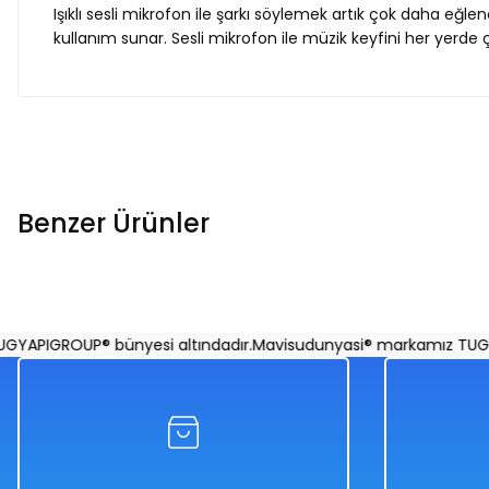
Işıklı sesli mikrofon ile şarkı söylemek artık çok daha eğl
kullanım sunar. Sesli mikrofon ile müzik keyfini her yerde çı
Benzer Ürünler
Tükendi
Batari Oyuncak Küçük
Çocuk Yönetmen Oyunca
PIGROUP® bünyesi altındadır.
Mavisudunyasi® markamız TUGYAPI
%50
%50
1.958,00 TL
1.698,00 TL
979,00 TL
849,00 TL