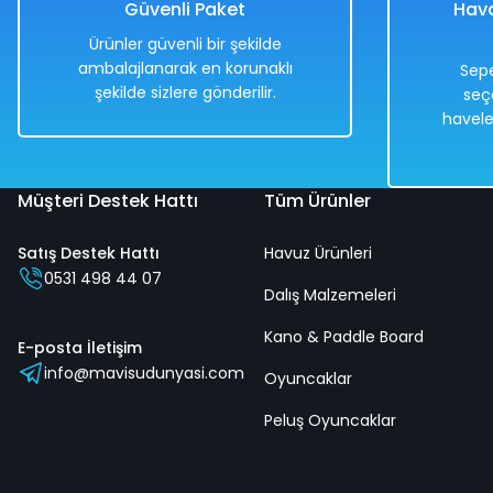
Güvenli Paket
Hava
Ürünler güvenli bir şekilde
ambalajlanarak en korunaklı
Sepe
şekilde sizlere gönderilir.
seç
Hızlı
Kargo
Hızlı
Kargo
havele
Teslimat
Bedava
Teslimat
Bedava
Müşteri Destek Hattı
Tüm Ürünler
Satış Destek Hattı
Havuz Ürünleri
0531 498 44 07
Dalış Malzemeleri
Kano & Paddle Board
E-posta İletişim
info@mavisudunyasi.com
Oyuncaklar
Peluş Oyuncaklar