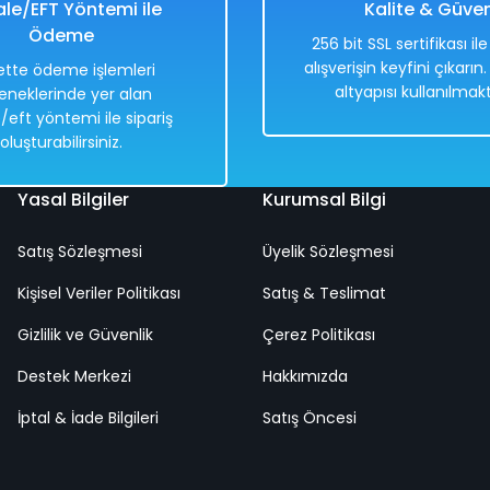
le/EFT Yöntemi ile
Kalite & Güve
Ödeme
256 bit SSL sertifikası il
alışverişin keyfini çıkarın
tte ödeme işlemleri
altyapısı kullanılmakt
eneklerinde yer alan
Hızlı
Kargo
/eft yöntemi ile sipariş
Teslimat
Bedava
oluşturabilirsiniz.
Yasal Bilgiler
Kurumsal Bilgi
Satış Sözleşmesi
Üyelik Sözleşmesi
Kişisel Veriler Politikası
Satış & Teslimat
Gizlilik ve Güvenlik
Çerez Politikası
Destek Merkezi
Hakkımızda
İptal & İade Bilgileri
Satış Öncesi