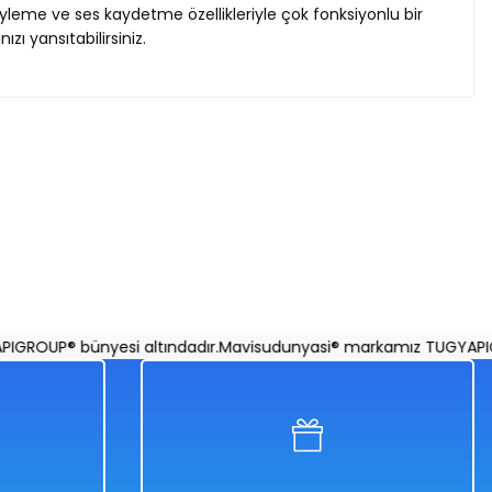
söyleme ve ses kaydetme özellikleriyle çok fonksiyonlu bir
zı yansıtabilirsiniz.
i
Mavi Su Dünyası
OUP® bünyesi altındadır.
Mavisudunyasi® markamız TUGYAPIGROU