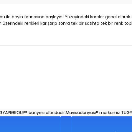
üpü ile beyin fırtınasına başlayın! Yüzeyindeki kareler genel olarak
rindeki renkleri karıştırıp sonra tek bir satıhta tek bir renk topl
Ürün hakkında henüz soru sorulmamış.
Bu ürüne ilk yorumu siz yapın!
Yorum Yaz
Soru Sor
PIGROUP® bünyesi altındadır.
Mavisudunyasi® markamız TUGYAPIG