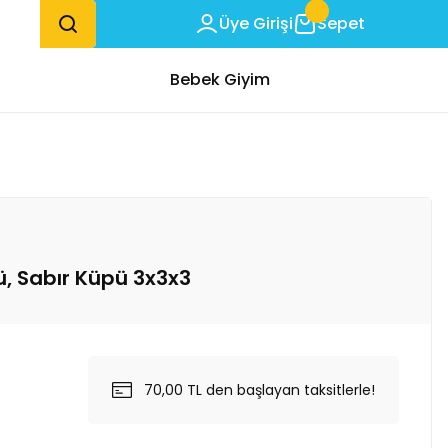
Üye Girişi
Sepet
Bebek Giyim
ü, Sabır Küpü 3x3x3
70,00 TL den başlayan taksitlerle!