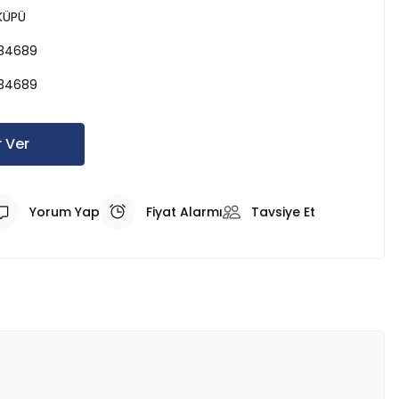
KÜPÜ
34689
34689
 Ver
Yorum Yap
Fiyat Alarmı
Tavsiye Et