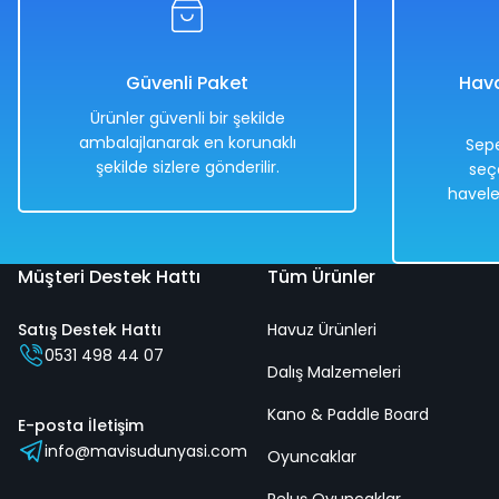
%50
%50
300,00 TL
395,00 TL
149,00 TL
199,00 TL
Güvenli Paket
Hava
Ürünler güvenli bir şekilde
ambalajlanarak en korunaklı
Sepe
şekilde sizlere gönderilir.
seç
Hızlı
Hızlı
havele
Teslimat
Teslimat
Müşteri Destek Hattı
Tüm Ürünler
Satış Destek Hattı
Havuz Ürünleri
0531 498 44 07
Dalış Malzemeleri
Kano & Paddle Board
E-posta İletişim
info@mavisudunyasi.com
Oyuncaklar