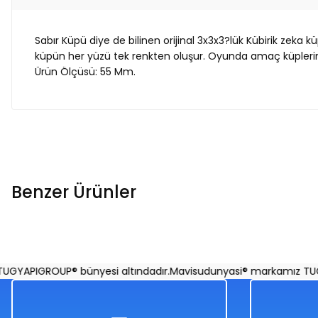
Sabır Küpü diye de bilinen orijinal 3x3x3?lük Kübirik zeka k
küpün her yüzü tek renkten oluşur. Oyunda amaç küplerin üze
Ürün Ölçüsü: 55 Mm.
Benzer Ürünler
Zeka Küpü Magic 3x3x3
Kutulu Zeka Küpü
YAPIGROUP® bünyesi altındadır.
Mavisudunyasi® markamız TUGYA