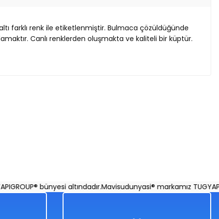
 altı farklı renk ile etiketlenmiştir. Bulmaca çözüldüğünde
amaktır. Canlı renklerden oluşmakta ve kaliteli bir küptür.
ROUP® bünyesi altındadır.
Mavisudunyasi® markamız TUGYAPIGRO