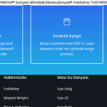
 Yatağı 294 Cm x 193 Cm
OUP® bünyesi altındadır.
Mavisudunyasi® markamız TUGYAPIGROU
n
Ücretsiz Kargo
e güvenli
Bütün ürünlerimizde 500 TL üzeri
. İdeasoft
alışveriş tutarı’ nın üstünde kargo
adır.
ücretsiz.
Hakkımızda
Mavi Su Dünyası
Politikalar
Üye Girişi
encereli Resim Desenli Deniz Yatağı 188 Cm x 89 Cm Mavi
Müşteri İletişim
Üye Ol