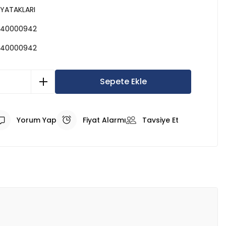
 YATAKLARI
40000942
40000942
Sepete Ekle
Yorum Yap
Fiyat Alarmı
Tavsiye Et