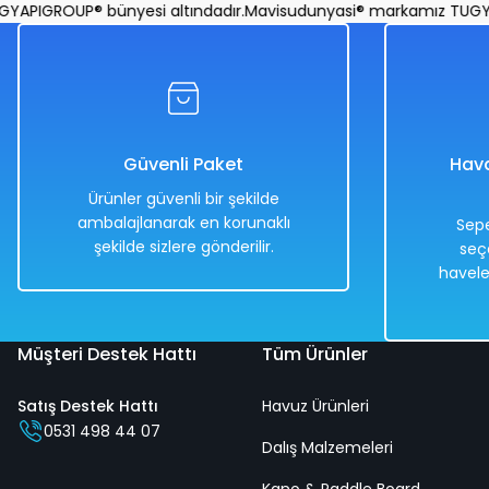
Fileli Deniz Yatağı 140 x 87 Cm
Kokteyl Şekilli 
PIGROUP® bünyesi altındadır.
Mavisudunyasi® markamız TUGYAPI
%50
%50
1.738,00 TL
3.598,00 TL
869,00 TL
1.799,00 TL
Güvenli Paket
Hava
Ürünler güvenli bir şekilde
ambalajlanarak en korunaklı
Sepe
şekilde sizlere gönderilir.
seç
Hızlı
Kargo
Hızlı
Kargo
havele
Teslimat
Bedava
Teslimat
Bedava
Müşteri Destek Hattı
Tüm Ürünler
Satış Destek Hattı
Havuz Ürünleri
Tattoo Şekilli Deniz Yatağı 198 Cm x 137 Cm
Kol
0531 498 44 07
Dalış Malzemeleri