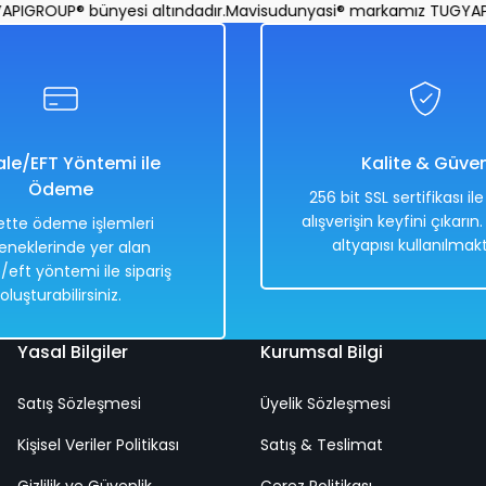
Deniz Yatağı 173 Cm x 160 Cm
Gökkuşağı Kelebek Deniz
GROUP® bünyesi altındadır.
Mavisudunyasi® markamız TUGYAPIGR
%50
5.198,00 TL
2.599,00 TL
le/EFT Yöntemi ile
Kalite & Güve
Ödeme
256 bit SSL sertifikası il
alışverişin keyfini çıkarın
tte ödeme işlemleri
altyapısı kullanılmakt
eneklerinde yer alan
Hızlı
Kargo
/eft yöntemi ile sipariş
Teslimat
Bedava
oluşturabilirsiniz.
Yasal Bilgiler
Kurumsal Bilgi
Satış Sözleşmesi
Üyelik Sözleşmesi
tuklu Yatak Bardaklıklı Deniz Yatağı 176 Cm x 107 Cm
P
Kişisel Veriler Politikası
Satış & Teslimat