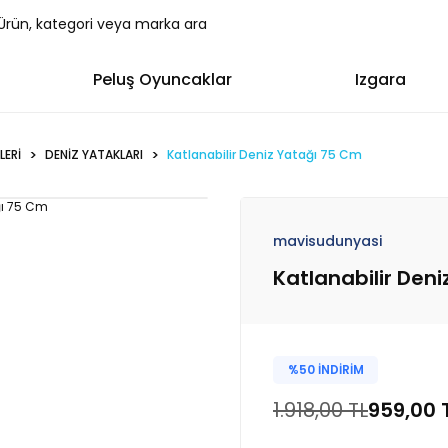
Peluş Oyuncaklar
Izgara
LERİ
DENİZ YATAKLARI
Katlanabilir Deniz Yatağı 75 Cm
mavisudunyasi
Katlanabilir Den
%50 İNDİRİM
1.918,00 TL
959,00 