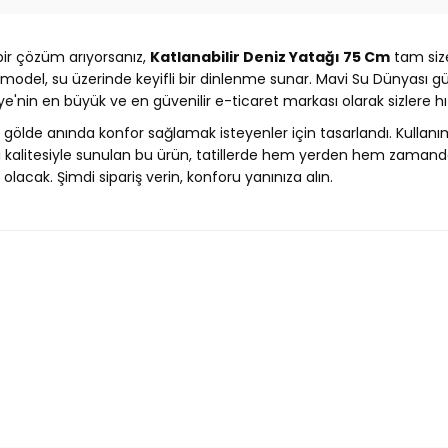
bir çözüm arıyorsanız,
Katlanabilir Deniz Yatağı 75 Cm
tam siz
el, su üzerinde keyifli bir dinlenme sunar. Mavi Su Dünyası güve
iye'nin en büyük ve en güvenilir e-ticaret markası olarak sizlere hı
a gölde anında konfor sağlamak isteyenler için tasarlandı. Kulla
sı kalitesiyle sunulan bu ürün, tatillerde hem yerden hem zamandan 
olacak. Şimdi sipariş verin, konforu yanınıza alın.
Ürün hakkında henüz soru sorulmamış.
Bu ürüne ilk yorumu siz yapın!
Yorum Yaz
Soru Sor