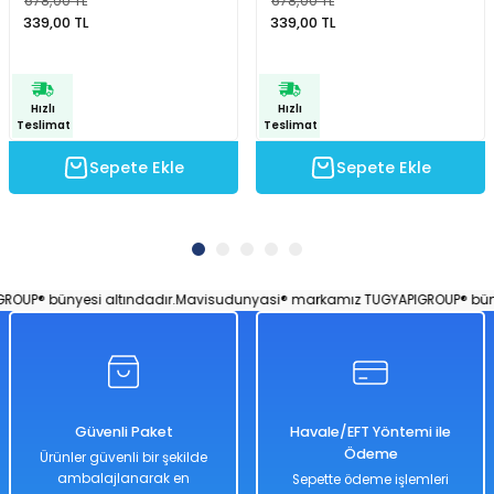
678,00 TL
678,00 TL
339,00 TL
339,00 TL
Hızlı
Hızlı
Teslimat
Teslimat
Sepete Ekle
Sepete Ekle
UP® bünyesi altındadır.
Mavisudunyasi® markamız TUGYAPIGROUP® bünyes
Güvenli Paket
Havale/EFT Yöntemi ile
Ödeme
Ürünler güvenli bir şekilde
ambalajlanarak en
Sepette ödeme işlemleri