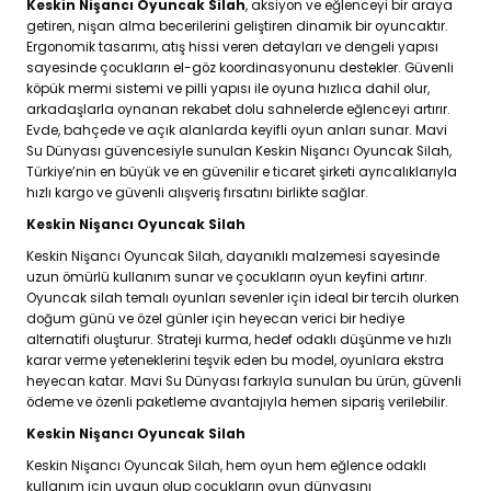
Keskin Nişancı Oyuncak Silah
, aksiyon ve eğlenceyi bir araya
getiren, nişan alma becerilerini geliştiren dinamik bir oyuncaktır.
Ergonomik tasarımı, atış hissi veren detayları ve dengeli yapısı
sayesinde çocukların el-göz koordinasyonunu destekler. Güvenli
köpük mermi sistemi ve pilli yapısı ile oyuna hızlıca dahil olur,
arkadaşlarla oynanan rekabet dolu sahnelerde eğlenceyi artırır.
Evde, bahçede ve açık alanlarda keyifli oyun anları sunar. Mavi
Su Dünyası güvencesiyle sunulan Keskin Nişancı Oyuncak Silah,
Türkiye’nin en büyük ve en güvenilir e ticaret şirketi ayrıcalıklarıyla
hızlı kargo ve güvenli alışveriş fırsatını birlikte sağlar.
Keskin Nişancı Oyuncak Silah
Keskin Nişancı Oyuncak Silah, dayanıklı malzemesi sayesinde
uzun ömürlü kullanım sunar ve çocukların oyun keyfini artırır.
Oyuncak silah temalı oyunları sevenler için ideal bir tercih olurken
doğum günü ve özel günler için heyecan verici bir hediye
alternatifi oluşturur. Strateji kurma, hedef odaklı düşünme ve hızlı
karar verme yeteneklerini teşvik eden bu model, oyunlara ekstra
heyecan katar. Mavi Su Dünyası farkıyla sunulan bu ürün, güvenli
ödeme ve özenli paketleme avantajıyla hemen sipariş verilebilir.
Keskin Nişancı Oyuncak Silah
Keskin Nişancı Oyuncak Silah, hem oyun hem eğlence odaklı
kullanım için uygun olup çocukların oyun dünyasını