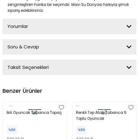
zenginleştiren harika bir seçimdir. Mavi Su Dünyası farkıyla şimdi
sipariş edebilirsiniz.
Yorumlar
Soru & Cevap
Bu ürüne ilk yorumu siz yapın!
Taksit Seçenekleri
Yorum Yaz
Ürün hakkında henüz soru sorulmamış.
Benzer Ürünler
Soru Sor
İkili Oyuncak Tabanca Topaç
Renkli Top Atan Tabanca 5
Toplu Oyuncak
%50
%50