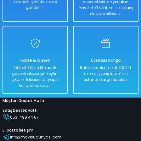
korunaklı şekilde sizlere
seçeneklerinde yer alan
gönderilir.
havele/eft yöntemi ile sipariş
oluşturabilirsiniz.
Kalite & Güven
Ücretsiz Kargo
256 bit SSL sertifikası ile
Bütün ürünlerimizde 500 TL
güvenli alışverişin keyfini
üzeri alışveriş tutarı’ nın
çıkarın. İdeasoft altyapısı
üstünde kargo ücretsiz.
kullanılmaktadır.
Müşteri Destek Hattı
Satış Destek Hattı
0531 498 44 07
E-posta İletişim
info@mavisudunyasi.com