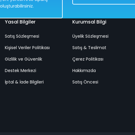
oluşturabilirsiniz.
Yasal Bilgiler
Kurumsal Bilgi
Satış Sözleşmesi
Üyelik Sözleşmesi
Havuzlu Dinazor Su Üzerinde Balık Yakalama Oyunu 13 Parça
Kişisel Veriler Politikası
Satış & Teslimat
Gizlilik ve Güvenlik
Çerez Politikası
%50
Destek Merkezi
838,00 TL
Hakkımızda
419,00 TL
İptal & İade Bilgileri
Satış Öncesi
Hızlı
Teslimat