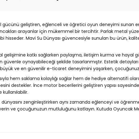
gücünü geliştiren, eğlenceli ve öğretici oyun deneyimi sunan en 
akları arayanlar için mükemmel bir tercihtir. Parlak metal yüze
bi hisseder. Mavi Su Dünyası güvencesiyle sunulan bu ürün, kalite v
 gelişimine katkı sağlarken paylaşma, iletişim kurma ve hayal gü
 güvenle oynayabileceği şekilde tasarlanmıştır. Estetik detayları
 en büyük ve en güvenilir e-ticaret deneyimini yaşarken, çocuğunuz
sıyla hem saklama kolaylığı sağlar hem de hediye alternatifi ol
sini destekler. İnce motor becerilerini geliştiren yapısı sayesind
kullanılabilir.
dünyasını zenginleştirirken aynı zamanda eğlenceyi ve öğrenmeyi 
 verin ve çocuğunuzun mutluluğunu katlayın. Kutuda Oyuncak Me