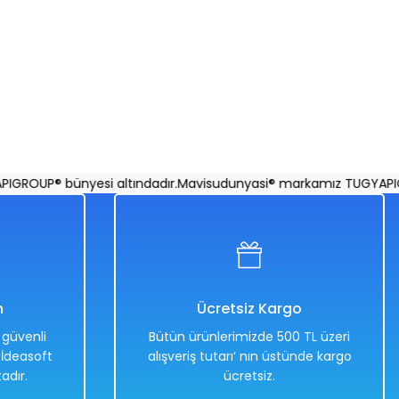
be Renkli
OUP® bünyesi altındadır.
Mavisudunyasi® markamız TUGYAPIGROU
n
Ücretsiz Kargo
e güvenli
Bütün ürünlerimizde 500 TL üzeri
. İdeasoft
alışveriş tutarı’ nın üstünde kargo
adır.
ücretsiz.