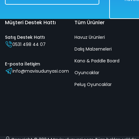
Müşteri Destek Hattı
Tüm Ürünler
Satış Destek Hattı
Havuz Ürünleri
Çevirmeli Oyuncak Telefon Araba Sürtmeli 18x16 Cm
0531 498 44 07
Dalış Malzemeleri
Kano & Paddle Board
%50
E-posta İletişim
info@mavisudunyasi.com
518,00 TL
Oyuncaklar
259,00 TL
Peluş Oyuncaklar
Hızlı
Teslimat