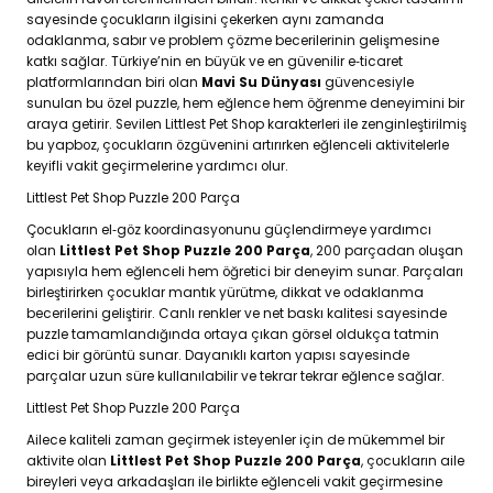
sayesinde çocukların ilgisini çekerken aynı zamanda
odaklanma, sabır ve problem çözme becerilerinin gelişmesine
katkı sağlar. Türkiye’nin en büyük ve en güvenilir e‑ticaret
platformlarından biri olan
Mavi Su Dünyası
güvencesiyle
sunulan bu özel puzzle, hem eğlence hem öğrenme deneyimini bir
araya getirir. Sevilen Littlest Pet Shop karakterleri ile zenginleştirilmiş
bu yapboz, çocukların özgüvenini artırırken eğlenceli aktivitelerle
keyifli vakit geçirmelerine yardımcı olur.
Littlest Pet Shop Puzzle 200 Parça
Çocukların el‑göz koordinasyonunu güçlendirmeye yardımcı
olan
Littlest Pet Shop Puzzle 200 Parça
, 200 parçadan oluşan
yapısıyla hem eğlenceli hem öğretici bir deneyim sunar. Parçaları
birleştirirken çocuklar mantık yürütme, dikkat ve odaklanma
becerilerini geliştirir. Canlı renkler ve net baskı kalitesi sayesinde
puzzle tamamlandığında ortaya çıkan görsel oldukça tatmin
edici bir görüntü sunar. Dayanıklı karton yapısı sayesinde
parçalar uzun süre kullanılabilir ve tekrar tekrar eğlence sağlar.
Littlest Pet Shop Puzzle 200 Parça
Ailece kaliteli zaman geçirmek isteyenler için de mükemmel bir
aktivite olan
Littlest Pet Shop Puzzle 200 Parça
, çocukların aile
bireyleri veya arkadaşları ile birlikte eğlenceli vakit geçirmesine