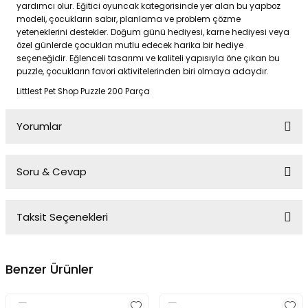
yardımcı olur. Eğitici oyuncak kategorisinde yer alan bu yapboz
modeli, çocukların sabır, planlama ve problem çözme
yeteneklerini destekler. Doğum günü hediyesi, karne hediyesi veya
özel günlerde çocukları mutlu edecek harika bir hediye
seçeneğidir. Eğlenceli tasarımı ve kaliteli yapısıyla öne çıkan bu
puzzle, çocukların favori aktivitelerinden biri olmaya adaydır.
Littlest Pet Shop Puzzle 200 Parça
Yorumlar
Soru & Cevap
Bu ürüne ilk yorumu siz yapın!
Taksit Seçenekleri
Yorum Yaz
Ürün hakkında henüz soru sorulmamış.
Benzer Ürünler
Soru Sor