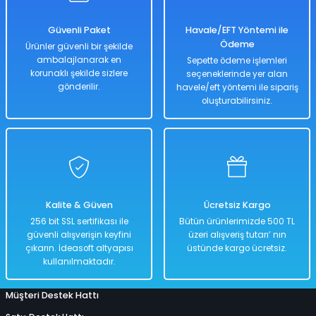
Güvenli Paket
Havale/EFT Yöntemi ile
Ödeme
Ürünler güvenli bir şekilde
ambalajlanarak en
Sepette ödeme işlemleri
korunaklı şekilde sizlere
seçeneklerinde yer alan
gönderilir.
havele/eft yöntemi ile sipariş
oluşturabilirsiniz.
Kalite & Güven
Ücretsiz Kargo
256 bit SSL sertifikası ile
Bütün ürünlerimizde 500 TL
güvenli alışverişin keyfini
üzeri alışveriş tutarı’ nın
çıkarın. İdeasoft altyapısı
üstünde kargo ücretsiz.
kullanılmaktadır.
Müşteri Destek Hattı