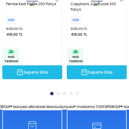
Pembe Kedi Puzzle 200 Parça
Capybara Juju Puzzle 200
Parça
%50
%50
838,00 TL
838,00 TL
419,00 TL
419,00 TL
Hızlı
Hızlı
Teslimat
Teslimat
Sepete Ekle
Sepete Ekle
UP® bünyesi altındadır.
Mavisudunyasi® markamız TUGYAPIGROUP® bünyes