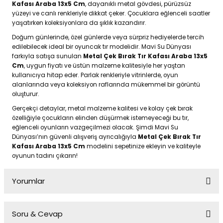
Kafası Araba 13x5 Cm
, dayanıklı metal gövdesi, pürüzsüz
yüzeyi ve canlı renkleriyle dikkat çeker. Çocuklara eğlenceli saatler
yaşatırken koleksiyonlara da şıklık kazandırır.
Doğum günlerinde, özel günlerde veya sürpriz hediyelerde tercih
edilebilecek ideal bir oyuncak tır modelidir. Mavi Su Dünyası
farkıyla satışa sunulan
Metal Çek Bırak Tır Kafası Araba 13x5
Cm
, uygun fiyatı ve üstün malzeme kalitesiyle her yaştan
kullanıcıya hitap eder. Parlak renkleriyle vitrinlerde, oyun
alanlarında veya koleksiyon raflarında mükemmel bir görüntü
oluşturur.
Gerçekçi detaylar, metal malzeme kalitesi ve kolay çek bırak
özelliğiyle çocukların elinden düşürmek istemeyeceği bu tır,
eğlenceli oyunların vazgeçilmezi olacak. Şimdi Mavi Su
Dünyası’nın güvenli alışveriş ayrıcalığıyla
Metal Çek Bırak Tır
Kafası Araba 13x5 Cm
modelini sepetinize ekleyin ve kaliteyle
oyunun tadını çıkarın!
Yorumlar
Soru & Cevap
Bu ürüne ilk yorumu siz yapın!