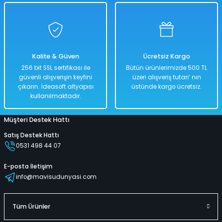
Sepete Ekle
Metal Çek Bırak Özellikli 16' lı Araba Seti
Kalite & Güven
Ücretsiz Kargo
256 bit SSL sertifikası ile
Bütün ürünlerimizde 500 TL
güvenli alışverişin keyfini
üzeri alışveriş tutarı’ nın
%50
çıkarın. İdeasoft altyapısı
üstünde kargo ücretsiz.
1.598,00 TL
kullanılmaktadır.
799,00 TL
Müşteri Destek Hattı
Satış Destek Hattı
Hızlı
Kargo
0531 498 44 07
Teslimat
Bedava
E-posta İletişim
Sepete Ekle
info@mavisudunyasi.com
Tüm Ürünler
İnşaat Araçları Seti 3 Parça Sarı Mavi Renkli 8 Cm