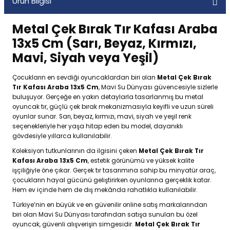
Ürün Bilgisi
Metal Çek Bırak Tır Kafası Araba
13x5 Cm (Sarı, Beyaz, Kırmızı,
Mavi, Siyah veya Yeşil)
Çocukların en sevdiği oyuncaklardan biri olan
Metal Çek Bırak
Tır Kafası Araba 13x5 Cm
, Mavi Su Dünyası güvencesiyle sizlerle
buluşuyor. Gerçeğe en yakın detaylarla tasarlanmış bu metal
oyuncak tır, güçlü çek bırak mekanizmasıyla keyifli ve uzun süreli
oyunlar sunar. Sarı, beyaz, kırmızı, mavi, siyah ve yeşil renk
seçenekleriyle her yaşa hitap eden bu model, dayanıklı
gövdesiyle yıllarca kullanılabilir.
Koleksiyon tutkunlarının da ilgisini çeken
Metal Çek Bırak Tır
Kafası Araba 13x5 Cm
, estetik görünümü ve yüksek kalite
işçiliğiyle öne çıkar. Gerçek tır tasarımına sahip bu minyatür araç,
çocukların hayal gücünü geliştirirken oyunlarına gerçeklik katar.
Hem ev içinde hem de dış mekânda rahatlıkla kullanılabilir.
Türkiye’nin en büyük ve en güvenilir online satış markalarından
biri olan Mavi Su Dünyası tarafından satışa sunulan bu özel
oyuncak, güvenli alışverişin simgesidir.
Metal Çek Bırak Tır