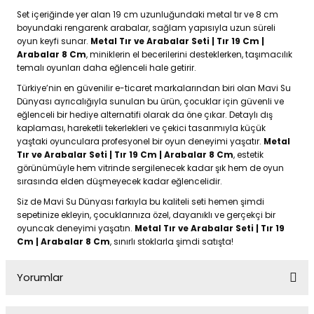
Set içeriğinde yer alan 19 cm uzunluğundaki metal tır ve 8 cm
boyundaki rengarenk arabalar, sağlam yapısıyla uzun süreli
oyun keyfi sunar.
Metal Tır ve Arabalar Seti | Tır 19 Cm |
Arabalar 8 Cm
, miniklerin el becerilerini desteklerken, taşımacılık
temalı oyunları daha eğlenceli hale getirir.
Türkiye’nin en güvenilir e-ticaret markalarından biri olan Mavi Su
Dünyası ayrıcalığıyla sunulan bu ürün, çocuklar için güvenli ve
eğlenceli bir hediye alternatifi olarak da öne çıkar. Detaylı dış
kaplaması, hareketli tekerlekleri ve çekici tasarımıyla küçük
yaştaki oyunculara profesyonel bir oyun deneyimi yaşatır.
Metal
Tır ve Arabalar Seti | Tır 19 Cm | Arabalar 8 Cm
, estetik
görünümüyle hem vitrinde sergilenecek kadar şık hem de oyun
sırasında elden düşmeyecek kadar eğlencelidir.
Siz de Mavi Su Dünyası farkıyla bu kaliteli seti hemen şimdi
sepetinize ekleyin, çocuklarınıza özel, dayanıklı ve gerçekçi bir
oyuncak deneyimi yaşatın.
Metal Tır ve Arabalar Seti | Tır 19
Cm | Arabalar 8 Cm
, sınırlı stoklarla şimdi satışta!
Yorumlar