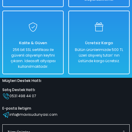
Hızlı
Kargo
Teslimat
Bedava
Sepete Ekle
Metal Çek Bırak Özellikli 16' lı Araba Seti
Kalite & Güven
Ücretsiz Kargo
256 bit SSL sertifikası ile
Bütün ürünlerimizde 500 TL
güvenli alışverişin keyfini
üzeri alışveriş tutarı’ nın
%50
çıkarın. İdeasoft altyapısı
üstünde kargo ücretsiz.
1.598,00 TL
kullanılmaktadır.
799,00 TL
Müşteri Destek Hattı
Satış Destek Hattı
Hızlı
Kargo
0531 498 44 07
Teslimat
Bedava
E-posta İletişim
Sepete Ekle
info@mavisudunyasi.com