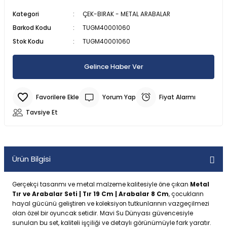
SU ALTI BIÇAĞI
CAN YELEKLERİ
PİLLİ ÇARPIŞAN DÖNEN ARABALAR
MODEL MANKEN BEBEKLER
MANYETİK BLOKLAR
TOMBALA
ŞİRİNLER OYUN SETLERİ
PALETLER
300 PARÇA PUZZLE
Kategori
ÇEK-BIRAK - METAL ARABALAR
Barkod Kodu
TUGM40001060
 ŞORTLARI
 VE KILIÇLAR
SU ALTI FENERİ
DENİZ TOPU
SOPALI OYUNCAKLAR
OYUN HALISI
OYUN HAMURU VE SİLİME
SPİDERMAN OYUN SETLERİ
SALINCAK
3D PUZZLE
Stok Kodu
TUGM40001060
 & HASIRLAR
YUNCAKLARI
SU ALTI KEŞİF EKİPMANLARI
DENİZ YATAKLARI
SÜRTMELİ ARABALAR
PORSELEN BEBEKLER
TETRİS
SU OYUN SETLERİ
SCOOTER PATEN VE KAYKAY
50 PARÇA PUZZLE
Gelince Haber Ver
CULARI
LAR
TEK MASKE DALIŞ GÖZLÜĞÜ
HAVUZLAR
UÇAK - HELİKOPTER VE DRONE
UYKU ARKADAŞI
YAZI TAHTASI - ABAKÜSLÜ
YEMEK OYUN SETLERİ
500 PARÇA PUZZLE
Yorum Yap
Fiyat Alarmı
KSESUARLARI
ZIPKIN EKİPMANLARI
PLAJ OYUNCAKLARI
ZEKA KÜPÜ
ÇOCUK PUZZLE VE YAPBOZLAR
Tavsiye Et
ERİ
ZIPKINLAR
POMPA
Ürün Bilgisi
Tİ MALZEMELERİ
Gerçekçi tasarımı ve metal malzeme kalitesiyle öne çıkan
Metal
Tır ve Arabalar Seti | Tır 19 Cm | Arabalar 8 Cm
, çocukların
hayal gücünü geliştiren ve koleksiyon tutkunlarının vazgeçilmezi
olan özel bir oyuncak setidir. Mavi Su Dünyası güvencesiyle
sunulan bu set, kaliteli işçiliği ve detaylı görünümüyle fark yaratır.