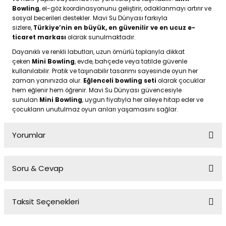
Bowling
, el-göz koordinasyonunu geliştirir, odaklanmayı artırır ve
sosyal becerileri destekler. Mavi Su Dünyası farkıyla
sizlere,
Türkiye’nin en büyük, en güvenilir ve en ucuz e-
ticaret markası
olarak sunulmaktadır.
Dayanıklı ve renkli labutları, uzun ömürlü toplarıyla dikkat
çeken
Mini Bowling
, evde, bahçede veya tatilde güvenle
kullanılabilir. Pratik ve taşınabilir tasarımı sayesinde oyun her
zaman yanınızda olur.
Eğlenceli bowling seti
olarak çocuklar
hem eğlenir hem öğrenir. Mavi Su Dünyası güvencesiyle
sunulan
Mini Bowling
, uygun fiyatıyla her aileye hitap eder ve
çocukların unutulmaz oyun anları yaşamasını sağlar.
Yorumlar
Soru & Cevap
Bu ürüne ilk yorumu siz yapın!
Taksit Seçenekleri
Yorum Yaz
Ürün hakkında henüz soru sorulmamış.