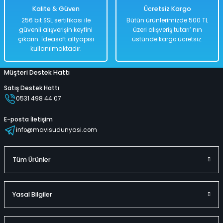
Kalite & Güven
Ücretsiz Kargo
%50
%50
256 bit SSL sertifikası ile
Bütün ürünlerimizde 500 TL
798,00 TL
1.318,00 TL
güvenli alışverişin keyfini
üzeri alışveriş tutarı’ nın
399,00 TL
659,00 TL
çıkarın. İdeasoft altyapısı
üstünde kargo ücretsiz.
kullanılmaktadır.
Müşteri Destek Hattı
Hızlı
Hızlı
Kargo
Teslimat
Teslimat
Bedava
Satış Destek Hattı
0531 498 44 07
Sepete Ekle
Sepete Ekle
E-posta İletişim
info@mavisudunyasi.com
Mickey Bowling Seti
Barbie Bowling Seti
Tüm Ürünler
%50
%50
1.238,00 TL
1.238,00 TL
Yasal Bilgiler
619,00 TL
619,00 TL