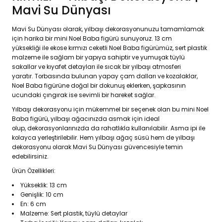
Mavi Su Dünyası
Mavi Su Dünyası olarak, yılbaşı dekorasyonunuzu tamamlamak
için harika bir mini Noel Baba figürü sunuyoruz. 13 cm
yüksekliği ile ekose kırmızı ceketli Noel Baba figürümüz, sert plastik
malzeme ile sağlam bir yapıya sahiptir ve yumuşak tüylü
sakallar ve kıyafet detayları ile sıcak bir yılbaşı atmosferi
yaratır. Torbasında bulunan yapay çam dalları ve kozalaklar,
Noel Baba figürüne doğal bir dokunuş eklerken, şapkasının
ucundaki çıngırak ise sevimli bir hareket sağlar.
Yılbaşı dekorasyonu için mükemmel bir seçenek olan bu mini Noel
Baba figürü, yılbaşı ağacınızda asmak için ideal
olup, dekorasyonlarınızda da rahatlıkla kullanılabilir. Asma ipi ile
kolayca yerleştirilebilir. Hem yılbaşı ağaç süsü hem de yılbaşı
dekorasyonu olarak Mavi Su Dünyası güvencesiyle temin
edebilirsiniz.
Ürün Özellikleri:
Yükseklik: 13 cm
Genişlik: 10 cm
En: 6 cm
Malzeme: Sert plastik, tüylü detaylar