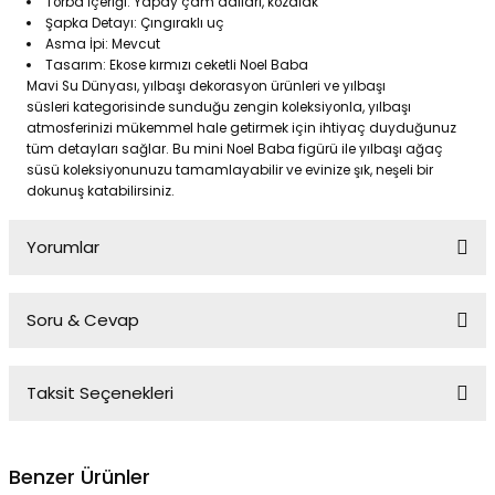
Torba İçeriği: Yapay çam dalları, kozalak
Şapka Detayı: Çıngıraklı uç
Asma İpi: Mevcut
Tasarım: Ekose kırmızı ceketli Noel Baba
Mavi Su Dünyası, yılbaşı dekorasyon ürünleri ve yılbaşı
süsleri kategorisinde sunduğu zengin koleksiyonla, yılbaşı
atmosferinizi mükemmel hale getirmek için ihtiyaç duyduğunuz
tüm detayları sağlar. Bu mini Noel Baba figürü ile yılbaşı ağaç
süsü koleksiyonunuzu tamamlayabilir ve evinize şık, neşeli bir
dokunuş katabilirsiniz.
Yorumlar
Soru & Cevap
Bu ürüne ilk yorumu siz yapın!
Taksit Seçenekleri
Yorum Yaz
Ürün hakkında henüz soru sorulmamış.
Benzer Ürünler
Soru Sor