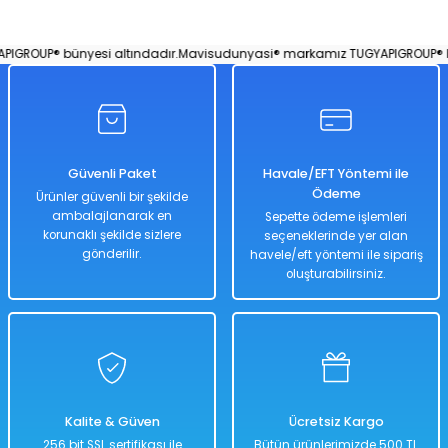
Bingo Yılbaşı Aile Oyunu 90 Numara 48 Kart
GROUP® bünyesi altındadır.
Mavisudunyasi® markamız TUGYAPIGROUP® bün
%50
1.974,00 TL
979,00 TL
Güvenli Paket
Havale/EFT Yöntemi ile
Ödeme
Ürünler güvenli bir şekilde
ambalajlanarak en
Sepette ödeme işlemleri
korunaklı şekilde sizlere
seçeneklerinde yer alan
Hızlı
Kargo
Teslimat
Bedava
gönderilir.
havele/eft yöntemi ile sipariş
oluşturabilirsiniz.
Sepete Ekle
Yılbaşı Süsü 30' lu 10 Cm Karışık 30 Adet Set
Kalite & Güven
Ücretsiz Kargo
%50
256 bit SSL sertifikası ile
Bütün ürünlerimizde 500 TL