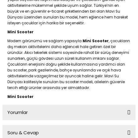
aktivitelerine mükemmel şekilde uyum sağlar. Türkiye’nin en
büyük ve en güvenilir e-ticaret şirketlerinden biri olan Mavi Su
Dünyası üzerinden sunulan bu model, hem eğlence hem hareket
isteyen çocuklar için harika bir seçenektir.
Mini Scooter
Modern görünümü ve sağlam yapısıyla
Mini Scooter
, çocukların
dış mekan aktivitelerini daha eğlenceli hale getiren özel bir
üründür. Akıcı tekerlek sistemi sayesinde rahat bir sürüş deneyimi
sunarken, güçlü gövdesi uzun süreli kullanım imkanı sağlar.
Çocukların enerjisini doğru şekilde kullanmasına yardımcı olan
bu scooter, park gezilerinde, bahçe oyunlarında ve açık hava
aktivitelerinde vazgeçilmez bir oyuncak haline gelir. Mavi Su
Dünyası kalitesiyle sunulan bu scooter modeli, ailelerin güvenle
tercih ettiği ürünler arasında yer almaktadır.
Mini Scooter
Yorumlar
Soru & Cevap
Bu ürüne ilk yorumu siz yapın!