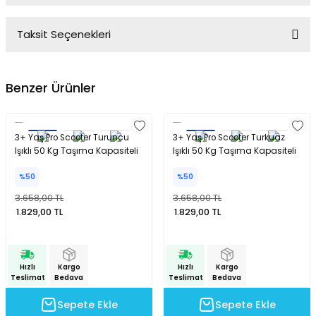
Taksit Seçenekleri
Yorum Yaz
Ürün hakkında henüz soru sorulmamış.
Benzer Ürünler
Soru Sor
3+ Yaş Pro Scooter Turuncu
3+ Yaş Pro Scooter Turkuaz
Işıklı 50 Kg Taşıma Kapasiteli
Işıklı 50 Kg Taşıma Kapasiteli
%50
%50
3.658,00 TL
3.658,00 TL
1.829,00 TL
1.829,00 TL
Hızlı
Kargo
Hızlı
Kargo
Teslimat
Bedava
Teslimat
Bedava
Sepete Ekle
Sepete Ekle