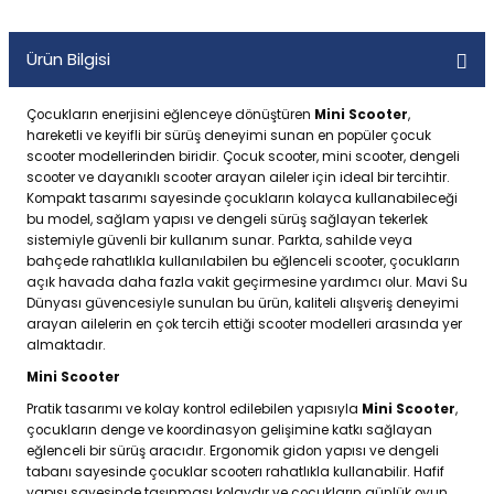
Ürün Bilgisi
Çocukların enerjisini eğlenceye dönüştüren
Mini Scooter
,
hareketli ve keyifli bir sürüş deneyimi sunan en popüler çocuk
scooter modellerinden biridir. Çocuk scooter, mini scooter, dengeli
scooter ve dayanıklı scooter arayan aileler için ideal bir tercihtir.
Kompakt tasarımı sayesinde çocukların kolayca kullanabileceği
bu model, sağlam yapısı ve dengeli sürüş sağlayan tekerlek
sistemiyle güvenli bir kullanım sunar. Parkta, sahilde veya
bahçede rahatlıkla kullanılabilen bu eğlenceli scooter, çocukların
açık havada daha fazla vakit geçirmesine yardımcı olur. Mavi Su
Dünyası güvencesiyle sunulan bu ürün, kaliteli alışveriş deneyimi
arayan ailelerin en çok tercih ettiği scooter modelleri arasında yer
almaktadır.
Mini Scooter
Pratik tasarımı ve kolay kontrol edilebilen yapısıyla
Mini Scooter
,
çocukların denge ve koordinasyon gelişimine katkı sağlayan
eğlenceli bir sürüş aracıdır. Ergonomik gidon yapısı ve dengeli
tabanı sayesinde çocuklar scooterı rahatlıkla kullanabilir. Hafif
yapısı sayesinde taşınması kolaydır ve çocukların günlük oyun