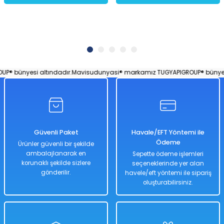
 bünyesi altındadır.
Mavisudunyasi® markamız TUGYAPIGROUP® bünyesi a
Güvenli Paket
Havale/EFT Yöntemi ile
Ödeme
Ürünler güvenli bir şekilde
ambalajlanarak en
Sepette ödeme işlemleri
korunaklı şekilde sizlere
seçeneklerinde yer alan
gönderilir.
havele/eft yöntemi ile sipariş
oluşturabilirsiniz.