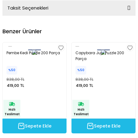
Taksit Seçenekleri
Yorum Yaz
Ürün hakkında henüz soru sorulmamış.
Benzer Ürünler
Soru Sor
Pembe Kedi Puzzle 200 Parça
Capybara Juju Puzzle 200
Parça
%50
%50
838,00 TL
838,00 TL
419,00 TL
419,00 TL
Hızlı
Hızlı
Teslimat
Teslimat
Sepete Ekle
Sepete Ekle