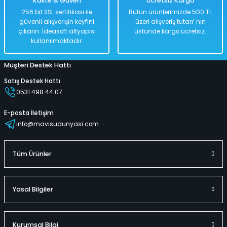
Kalite & Güven
Ücretsiz Kargo
256 bit SSL sertifikası ile
Bütün ürünlerimizde 500 TL
güvenli alışverişin keyfini
üzeri alışveriş tutarı’ nın
çıkarın. İdeasoft altyapısı
üstünde kargo ücretsiz.
kullanılmaktadır.
Müşteri Destek Hattı
Satış Destek Hattı
0531 498 44 07
E-posta İletişim
info@mavisudunyasi.com
Tüm Ürünler
Yasal Bilgiler
Kurumsal Bilgi