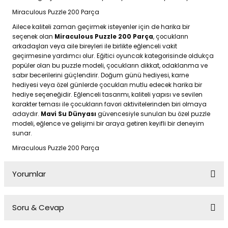
Miraculous Puzzle 200 Parça
Ailece kaliteli zaman geçirmek isteyenler için de harika bir
seçenek olan
Miraculous Puzzle 200 Parça
, çocukların
arkadaşları veya aile bireyleri ile birlikte eğlenceli vakit
geçirmesine yardımcı olur. Eğitici oyuncak kategorisinde oldukça
popüler olan bu puzzle modeli, çocukların dikkat, odaklanma ve
sabır becerilerini güçlendirir. Doğum günü hediyesi, karne
hediyesi veya özel günlerde çocukları mutlu edecek harika bir
hediye seçeneğidir. Eğlenceli tasarımı, kaliteli yapısı ve sevilen
karakter teması ile çocukların favori aktivitelerinden biri olmaya
adaydır.
Mavi Su Dünyası
güvencesiyle sunulan bu özel puzzle
modeli, eğlence ve gelişimi bir araya getiren keyifli bir deneyim
sunar.
Miraculous Puzzle 200 Parça
Yorumlar
Soru & Cevap
Bu ürüne ilk yorumu siz yapın!