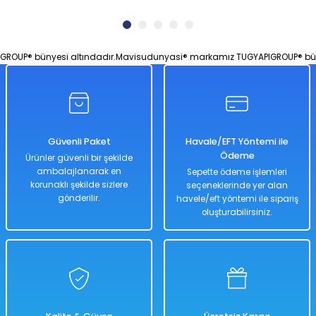
UP® bünyesi altındadır.
Mavisudunyasi® markamız TUGYAPIGROUP® bünye
Güvenli Paket
Havale/EFT Yöntemi ile
Ödeme
Ürünler güvenli bir şekilde
ambalajlanarak en
Sepette ödeme işlemleri
korunaklı şekilde sizlere
seçeneklerinde yer alan
gönderilir.
havele/eft yöntemi ile sipariş
oluşturabilirsiniz.