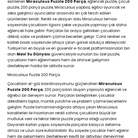
esinlenen
Miraculous Puzzle 200 Parça
, eğlenceli puzzle, çocuk
puzzle, 200 parça puzzle, Miraculous yapboz, eğitici oyuncak ve
zeka geliştirici oyuncaklar arasında en çok tercih edilen
ürünlerden biridir. Renkli ve aksiyon dolu Miraculous teması
sayesinde çocukların ilgisini çeker ve puzzle yapmayı çok daha
eğlenceli hale getirir. Parçaları bir araya getirirken çocukların
dikkat, sabır ve problem çözme becerileri gelişir. Canlı renkleri ve
kaliteli baskı sayesinde ortaya çıkan görsel oldukça etkileyicidir.
Türkiye’nin en büyük ve en güvenilir e-ticaret platformlarından biri
olan
Mavi Su Dünyası
güvencesiyle sunulan bu özel puzzle,
çocukların hem eğlenmesini hem de zihinsel gelişimini
destekleyen harika bir aktivite sunar.
Miraculous Puzzle 200 Parça
Çocukların el-göz koordinasyonunu güçlendiren
Miraculous
Puzzle 200 Parça
, 200 parçadan oluşan yapısıyla eğlenceli ve
öğretici bir deneyim sunar. Parçaları birleştirirken çocuklar
dikkatlerini toplar, mantık yürütme ve problem çözme becerilerini
geliştirir. Puzzle tamamlandığında ortaya çıkan Miraculous
karakterleri ile hazırlanan renkli sahne, çocuklara büyük bir
mutluluk verir ve tekrar tekrar puzzle yapma isteği uyandırır.
Dayanıklı karton yapısı sayesinde parçalar kolayca deforme
olmaz ve uzun süre kullanılabilir. Bu sayede çocuklar hem eğlenir
hem de gelişimlerini destekleyen keyifli bir aktiviteyi deneyimler.