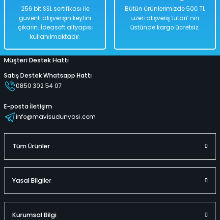
256 bit SSL sertifikası ile
Bütün ürünlerimizde 500 TL
güvenli alışverişin keyfini
üzeri alışveriş tutarı’ nın
%50
çıkarın. İdeasoft altyapısı
üstünde kargo ücretsiz.
1.598,00 TL
kullanılmaktadır.
799,00 TL
Müşteri Destek Hattı
Satış Destek Whatsapp Hattı
Hızlı
Kargo
0850 302 54 07
Teslimat
Bedava
E-posta İletişim
Sepete Ekle
info@mavisudunyasi.com
Tüm Ürünler
İnşaat Araçları Seti 3 Parça Sarı Mavi Renkli 8 Cm
%50
Yasal Bilgiler
1.098,00 TL
549,00 TL
Kurumsal Bilgi