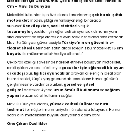
Motosiklet Şık Görünümlü Çek Bırak Işıklı ve Sesli Renkli 15
Cm – Mavi Su Dünyası
Motosiklet tutkunları için özel olarak tasarlanmış
çek bırak ışıltılı
motosiklet
modeli, şıklığı ve fonksiyonelliği bir arada
sunuyor!
Renkli ışıkları
,
sesli efektleri
ve
şık
tasarımıyla
çocuklar için eğlenceli bir oyuncak olmanın yanı
sıra, dekoratif bir obje olarak da evinizdeki her alana renk katacak.
Mavi Su Dünyası güvencesiyle
Türkiye'nin en güvenilir e-
ticaret sitesi
üzerinden satın alabileceğiniz bu motosiklet,
15 cm
boyutu
ile mükemmel bir hediye alternatifi.
Çek bırak özelliği sayesinde hareket etmeye başlayan motosiklet,
renkli ışıkları ve sesli efektleriyle
çocuklar için eğlenceli bir oyun
arkadaşı
olur.
Eğitici oyuncaklar
arayan aileler için ideal olan
bu motosiklet, küçük yaş grubundaki çocukların hayal gücünü
geliştirmesine yardımcı olurken,
görsel ve işitsel
gelişimi
destekler. Ayrıca
uzun ömürlü kullanımı
ve
sağlam
yapısı
ile uzun süreli kullanım sağlar.
Mavi Su Dünyası olarak,
yüksek kaliteli ürünler
ve
hızlı
teslimat
ile müşteri memnuniyetini ön planda tutuyoruz. Hemen
satın alın, motosikletin büyülü dünyasına adım atın!
Öne Çıkan Özellikler: