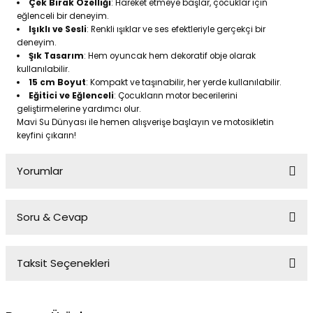
Çek Bırak Özelliği
: Hareket etmeye başlar, çocuklar için
eğlenceli bir deneyim.
Işıklı ve Sesli
: Renkli ışıklar ve ses efektleriyle gerçekçi bir
deneyim.
Şık Tasarım
: Hem oyuncak hem dekoratif obje olarak
kullanılabilir.
15 cm Boyut
: Kompakt ve taşınabilir, her yerde kullanılabilir.
Eğitici ve Eğlenceli
: Çocukların motor becerilerini
geliştirmelerine yardımcı olur.
Mavi Su Dünyası ile hemen alışverişe başlayın ve motosikletin
keyfini çıkarın!
Yorumlar
Soru & Cevap
Bu ürüne ilk yorumu siz yapın!
Taksit Seçenekleri
Yorum Yaz
Ürün hakkında henüz soru sorulmamış.