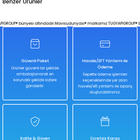
Benzer Ürünler
Soru Sor
Çek Bırak Özellikli Canavar Araba 15 Cm Kırmızı
ROUP® bünyesi altındadır.
Mavisudunyasi® markamız TUGYAPIGROUP® büny
Yeşil
Kırmızı
%50
Güvenli Paket
Havale/EFT Yöntemi ile
1.018,00 TL
Ödeme
Ürünler güvenli bir şekilde
509,00 TL
ambalajlanarak en
Sepette ödeme işlemleri
korunaklı şekilde sizlere
seçeneklerinde yer alan
gönderilir.
havele/eft yöntemi ile sipariş
oluşturabilirsiniz.
Hızlı
Kargo
Teslimat
Bedava
Sepete Ekle
Metal Çek Bırak Özellikli 16' lı Araba Seti
Kalite & Güven
Ücretsiz Kargo