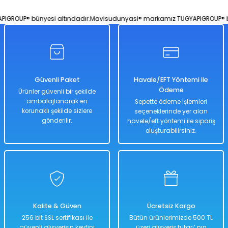
Meyve Desenli Telli Mini Gitar 35 Cm Kırmızı
ROUP® bünyesi altındadır.
Mavisudunyasi® markamız TUGYAPIGROUP® bün
Turuncu
Yeşil
Kırmızı
%50
Güvenli Paket
Havale/EFT Yöntemi ile
884,00 TL
Ödeme
Ürünler güvenli bir şekilde
442,00 TL
ambalajlanarak en
Sepette ödeme işlemleri
korunaklı şekilde sizlere
seçeneklerinde yer alan
gönderilir.
havele/eft yöntemi ile sipariş
oluşturabilirsiniz.
Hızlı
Teslimat
Sepete Ekle
Banjo Çocuk Gitar - Mavi Su Dünyası
Kalite & Güven
Ücretsiz Kargo
256 bit SSL sertifikası ile
Bütün ürünlerimizde 500 TL
güvenli alışverişin keyfini
üzeri alışveriş tutarı’ nın