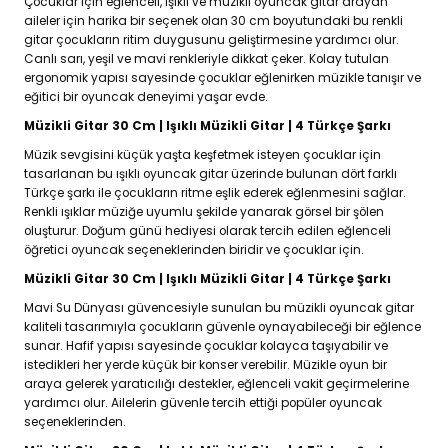
Çocuklar için eğlenceli, ışıklı ve müzikli oyuncak gitar arayan
aileler için harika bir seçenek olan 30 cm boyutundaki bu renkli
gitar çocukların ritim duygusunu geliştirmesine yardımcı olur.
Canlı sarı, yeşil ve mavi renkleriyle dikkat çeker. Kolay tutulan
ergonomik yapısı sayesinde çocuklar eğlenirken müzikle tanışır ve
eğitici bir oyuncak deneyimi yaşar evde.
Müzikli Gitar 30 Cm | Işıklı Müzikli Gitar | 4 Türkçe Şarkı
Müzik sevgisini küçük yaşta keşfetmek isteyen çocuklar için
tasarlanan bu ışıklı oyuncak gitar üzerinde bulunan dört farklı
Türkçe şarkı ile çocukların ritme eşlik ederek eğlenmesini sağlar.
Renkli ışıklar müziğe uyumlu şekilde yanarak görsel bir şölen
oluşturur. Doğum günü hediyesi olarak tercih edilen eğlenceli
öğretici oyuncak seçeneklerinden biridir ve çocuklar için.
Müzikli Gitar 30 Cm | Işıklı Müzikli Gitar | 4 Türkçe Şarkı
Mavi Su Dünyası güvencesiyle sunulan bu müzikli oyuncak gitar
kaliteli tasarımıyla çocukların güvenle oynayabileceği bir eğlence
sunar. Hafif yapısı sayesinde çocuklar kolayca taşıyabilir ve
istedikleri her yerde küçük bir konser verebilir. Müzikle oyun bir
araya gelerek yaratıcılığı destekler, eğlenceli vakit geçirmelerine
yardımcı olur. Ailelerin güvenle tercih ettiği popüler oyuncak
seçeneklerinden.