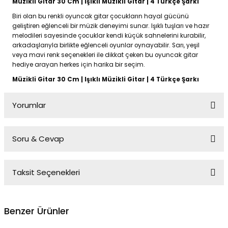
Müzikli Gitar 30 Cm | Işıklı Müzikli Gitar | 4 Türkçe Şarkı
Biri olan bu renkli oyuncak gitar çocukların hayal gücünü
geliştiren eğlenceli bir müzik deneyimi sunar. Işıklı tuşları ve hazır
melodileri sayesinde çocuklar kendi küçük sahnelerini kurabilir,
arkadaşlarıyla birlikte eğlenceli oyunlar oynayabilir. Sarı, yeşil
veya mavi renk seçenekleri ile dikkat çeken bu oyuncak gitar
hediye arayan herkes için harika bir seçim.
Müzikli Gitar 30 Cm | Işıklı Müzikli Gitar | 4 Türkçe Şarkı
Yorumlar
Soru & Cevap
Bu ürüne ilk yorumu siz yapın!
Taksit Seçenekleri
Yorum Yaz
Ürün hakkında henüz soru sorulmamış.
Benzer Ürünler
Soru Sor