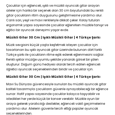
Çocuklar için eğlenceli, ışıklı ve müzikli oyuncak gitar arayan
aileler için harika bir seçenek olan 30 cm boyutundaki bu renkli
gitar çocukların ritim duygusunu geliştirmesine yardımcı olur.
Canlı sarı, yeşil ve mavi renkleriyle dikkat çeker. Kolay tutulan
ergonomik yapısı sayesinde çocuklar eğlenirken müzikle tanışır ve
eğitici bir oyuncak deneyimi yaşar evde.
Müzikli Gitar 30 Cm | Işıklı Müzikli Gitar | 4 Türkçe Şarkı
Müzik sevgisini küçük yaşta keşfetmek isteyen çocuklar için
tasarlanan bu ışıklı oyuncak gitar üzerinde bulunan dört farklı
Türkçe şarkı ile çocukların ritme eşlik ederek eğlenmesini sağlar.
Renkli ışıklar müziğe uyumlu şekilde yanarak görsel bir şölen
oluşturur. Doğum günü hediyesi olarak tercih edilen eğlenceli
öğretici oyuncak seçeneklerinden biridir ve çocuklar için.
Müzikli Gitar 30 Cm | Işıklı Müzikli Gitar | 4 Türkçe Şarkı
Mavi Su Dünyası güvencesiyle sunulan bu müzikli oyuncak gitar
kaliteli tasarımıyla çocukların güvenle oynayabileceği bir eğlence
sunar. Hafif yapısı sayesinde çocuklar kolayca taşıyabilir ve
istedikleri her yerde küçük bir konser verebilir. Müzikle oyun bir
araya gelerek yaratıcılığı destekler, eğlenceli vakit geçirmelerine
yardımcı olur. Ailelerin güvenle tercih ettiği popüler oyuncak
seçeneklerinden.