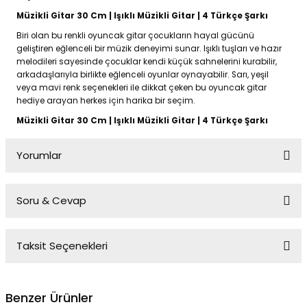
Müzikli Gitar 30 Cm | Işıklı Müzikli Gitar | 4 Türkçe Şarkı
Biri olan bu renkli oyuncak gitar çocukların hayal gücünü
geliştiren eğlenceli bir müzik deneyimi sunar. Işıklı tuşları ve hazır
melodileri sayesinde çocuklar kendi küçük sahnelerini kurabilir,
arkadaşlarıyla birlikte eğlenceli oyunlar oynayabilir. Sarı, yeşil
veya mavi renk seçenekleri ile dikkat çeken bu oyuncak gitar
hediye arayan herkes için harika bir seçim.
Müzikli Gitar 30 Cm | Işıklı Müzikli Gitar | 4 Türkçe Şarkı
Yorumlar
Soru & Cevap
Bu ürüne ilk yorumu siz yapın!
Taksit Seçenekleri
Yorum Yaz
Ürün hakkında henüz soru sorulmamış.
Benzer Ürünler
Soru Sor