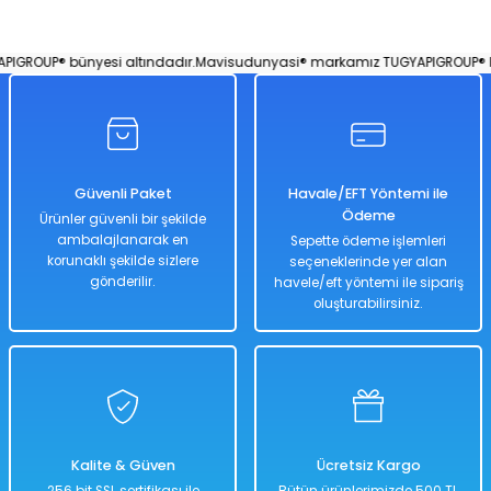
Meyve Desenli Telli Mini Gitar 35 Cm Kırmızı
GROUP® bünyesi altındadır.
Mavisudunyasi® markamız TUGYAPIGROUP® bün
Turuncu
Yeşil
Kırmızı
%50
Güvenli Paket
Havale/EFT Yöntemi ile
884,00 TL
Ödeme
Ürünler güvenli bir şekilde
442,00 TL
ambalajlanarak en
Sepette ödeme işlemleri
korunaklı şekilde sizlere
seçeneklerinde yer alan
gönderilir.
havele/eft yöntemi ile sipariş
oluşturabilirsiniz.
Hızlı
Teslimat
Sepete Ekle
Banjo Çocuk Gitar - Mavi Su Dünyası
Kalite & Güven
Ücretsiz Kargo
256 bit SSL sertifikası ile
Bütün ürünlerimizde 500 TL