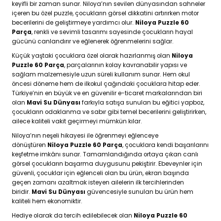
keyifli bir zaman sunar. Niloya’nın sevilen dünyasından sahneler
içeren bu özel puzzle, çocukların görsel dikkatini artırırken motor
becerilerini de geliştirmeye yardımcı olur.
Niloya Puzzle 60
Parça
, renkli ve sevimli tasarımı sayesinde çocukların hayal
gücünü canlandırır ve eğlenerek öğrenmelerini sağlar.
Küçük yaştaki çocuklara özel olarak hazırlanmış olan
Niloya
Puzzle 60 Parça
, parçalarının kolay kavranabilir yapısı ve
sağlam malzemesiyle uzun süreli kullanım sunar. Hem okul
öncesi döneme hem de ilkokul çağındaki çocuklara hitap eder.
Türkiye’nin en büyük ve en güvenilir e-ticaret markalarından biri
olan
Mavi Su Dünyası
farkıyla satışa sunulan bu eğitici yapboz,
çocukların odaklanma ve sabır gibi temel becerilerini geliştirirken,
ailece kaliteli vakit geçirmeyi mümkün kılar.
Niloya’nın neşeli hikayesi ile öğrenmeyi eğlenceye
dönüştüren
Niloya Puzzle 60 Parça
, çocuklara kendi başarılarını
keşfetme imkânı sunar. Tamamlandığında ortaya çıkan canlı
görsel çocukların başarma duygusunu pekiştirir. Ebeveynler için
güvenli, çocuklar için eğlenceli olan bu ürün, ekran başında
geçen zamanı azaltmak isteyen ailelerin ilk tercihlerinden
biridir.
Mavi Su Dünyası
güvencesiyle sunulan bu ürün hem
kaliteli hem ekonomiktir.
Hediye olarak da tercih edilebilecek olan
Niloya Puzzle 60