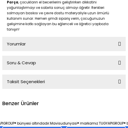
Parça
, çocukların el becerilerini geliştirirken dikkatini
yoğunlaştırmayı ve sabırla sonuç almayı öğretir. Renkleri
solmayan baskısı ve çevre dostu materyaliyle uzun ömürlü
kullanım sunar. Hemen şimdi sipariş verin, çocuğunuzun
gelişimine katkı sağlayan bu eğlenceli ve öğretici yapbozla
tanışın!
Yorumlar
Soru & Cevap
Bu ürüne ilk yorumu siz yapın!
Taksit Seçenekleri
Yorum Yaz
Ürün hakkında henüz soru sorulmamış.
Benzer Ürünler
Soru Sor
My Little Pony Puzzle 200 Parça
ROUP® bünyesi altındadır.
Mavisudunyasi® markamız TUGYAPIGROUP® büny