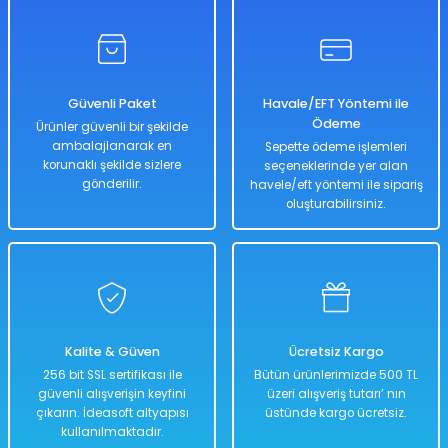
%50
858,00 TL
429,00 TL
Güvenli Paket
Havale/EFT Yöntemi ile
Ödeme
Ürünler güvenli bir şekilde
ambalajlanarak en
Sepette ödeme işlemleri
korunaklı şekilde sizlere
seçeneklerinde yer alan
Hızlı
Teslimat
gönderilir.
havele/eft yöntemi ile sipariş
oluşturabilirsiniz.
Sepete Ekle
Transformers Puzzle 200 Parça
True Puzzle 100 Parça
Kalite & Güven
Ücretsiz Kargo
%50
%50
256 bit SSL sertifikası ile
Bütün ürünlerimizde 500 TL
858,00 TL
858,00 TL
güvenli alışverişin keyfini
üzeri alışveriş tutarı’ nın
429,00 TL
429,00 TL
çıkarın. İdeasoft altyapısı
üstünde kargo ücretsiz.
kullanılmaktadır.