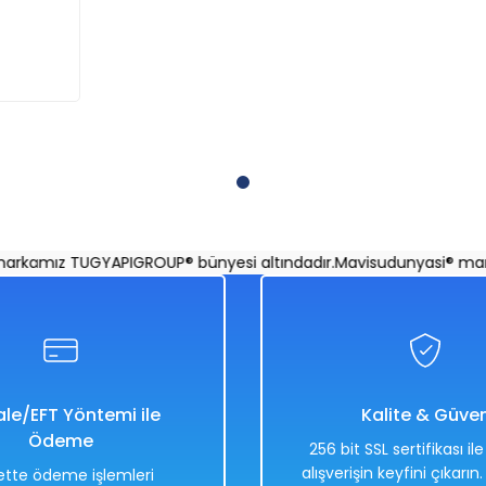
amız TUGYAPIGROUP® bünyesi altındadır.
Mavisudunyasi® markam
le/EFT Yöntemi ile
Kalite & Güve
Ödeme
256 bit SSL sertifikası il
alışverişin keyfini çıkarın
tte ödeme işlemleri