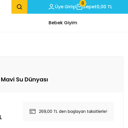
0
Üye Girişi
Sepet
0,00 TL
Bebek Giyim
- Mavi Su Dünyası
269,00 TL den başlayan taksitlerle!
L