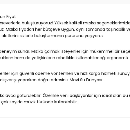
un Fiyat
kseverlerle buluşturuyoruz! Yüksek kaliteli mızıka seçeneklerimiz
Mızıka fiyatları her bütçeye uygun, aynı zamanda taşınabilir ve k
ik aletlerini sizlerle buluşturmanın gururunu yaşıyoruz.
ir deneyim sunar. Mızıka çalmak isteyenler için mükemmel bir se
cukların hem de yetişkinlerin rahatlıkla kullanabileceği ergonomik 
yenler için güvenli ödeme yöntemleri ve hızlı kargo hizmeti sunuy
alışverişi yaparken doğru adresiniz Mavi Su Dünyası.
olayca götürülebilir. Özellikle yeni başlayanlar için ideal olan bu
 çok sayıda müzik türünde kullanılabilir.