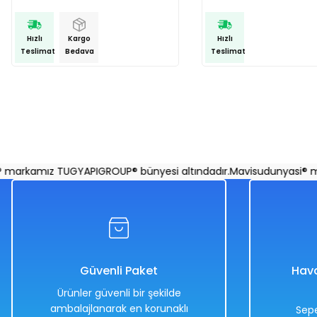
Hızlı
Kargo
Hızlı
Teslimat
Bedava
Teslimat
rkamız TUGYAPIGROUP® bünyesi altındadır.
Mavisudunyasi® mark
Güvenli Paket
Hava
Ürünler güvenli bir şekilde
ambalajlanarak en korunaklı
Sepe