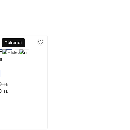
Tükendi
Tef - Mavi Su
ı
0 TL
0 TL