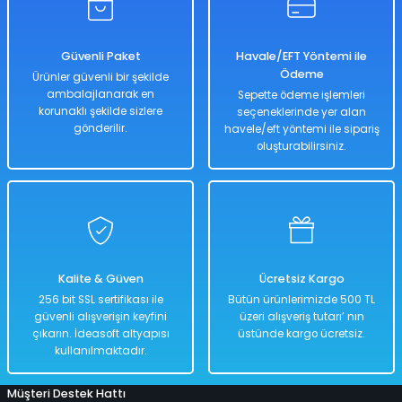
Güvenli Paket
Havale/EFT Yöntemi ile
Ödeme
Ürünler güvenli bir şekilde
ambalajlanarak en
Sepette ödeme işlemleri
korunaklı şekilde sizlere
seçeneklerinde yer alan
gönderilir.
havele/eft yöntemi ile sipariş
oluşturabilirsiniz.
Kalite & Güven
Ücretsiz Kargo
256 bit SSL sertifikası ile
Bütün ürünlerimizde 500 TL
güvenli alışverişin keyfini
üzeri alışveriş tutarı’ nın
çıkarın. İdeasoft altyapısı
üstünde kargo ücretsiz.
kullanılmaktadır.
Müşteri Destek Hattı