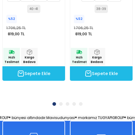
40-41
38-39
%52
%52
1.706,25 TL
1.706,25 TL
819,00 TL
819,00 TL
Hızlı
Kargo
Hızlı
Kargo
Teslimat
Bedava
Teslimat
Bedava
Sepete Ekle
Sepete Ekle
P® bünyesi altındadır.
Mavisudunyasi® markamız TUGYAPIGROUP® bünyesi