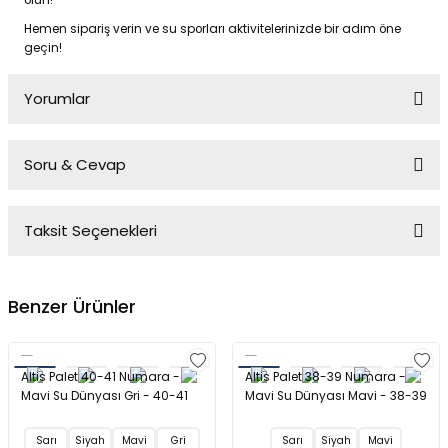
olun!
Hemen sipariş verin ve su sporları aktivitelerinizde bir adım öne
geçin!
Yorumlar
Soru & Cevap
Bu ürüne ilk yorumu siz yapın!
Taksit Seçenekleri
Yorum Yaz
Ürün hakkında henüz soru sorulmamış.
Benzer Ürünler
Soru Sor
Altis Palet 40-41 Numara -
Altis Palet 38-39 Numara -
Mavi Su Dünyası Gri - 40-41
Mavi Su Dünyası Mavi - 38-39
Sarı
Siyah
Mavi
Gri
Sarı
Siyah
Mavi