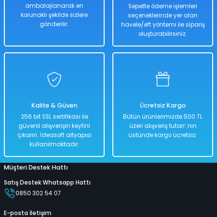
ambalajlanarak en
Sepette ödeme işlemleri
korunaklı şekilde sizlere
seçeneklerinde yer alan
gönderilir.
havele/eft yöntemi ile sipariş
oluşturabilirsiniz.
Kalite & Güven
Ücretsiz Kargo
256 bit SSL sertifikası ile
Bütün ürünlerimizde 500 TL
güvenli alışverişin keyfini
üzeri alışveriş tutarı’ nın
çıkarın. İdeasoft altyapısı
üstünde kargo ücretsiz.
kullanılmaktadır.
Müşteri Destek Hattı
Satış Destek Whatsapp Hattı
0850 302 54 07
E-posta İletişim