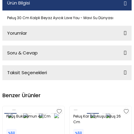
Ürün Bilgisi
Peluş 30 Cm Kalpli Beyaz Ayıcık Love You - Mavi Su Dünyası
Yorumlar
Soru & Cevap
Bu ürüne ilk yorumu siz yapın!
Taksit Seçenekleri
Yorum Yaz
Ürün hakkında henüz soru sorulmamış.
Benzer Ürünler
Soru Sor
Peluş Bukalemun 40 Cm
Peluş Kar Baykuşu Peluş 26
Cm
%50
%50