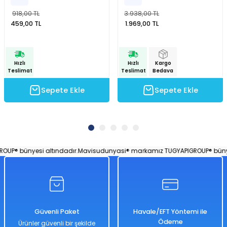
918,00 TL
3.938,00 TL
459,00 TL
1.969,00 TL
Hızlı
Hızlı
Kargo
Teslimat
Teslimat
Bedava
Sepete Ekle
Sepete Ekle
P® bünyesi altındadır.
Mavisudunyasi® markamız TUGYAPIGROUP® bünyesi
Güvenli Paket
Havale/EFT Yöntemi ile
Ödeme
Ürünler güvenli bir şekilde