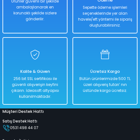
Ödeme
Ürünler güvenli bir şekilde
ambalajlanarak en
Sepette ödeme işlemleri
korunaklı şekilde sizlere
seçeneklerinde yer alan
Hızlı
Hızlı
Kargo
Teslimat
Teslimat
Bedava
gönderilir.
havele/eft yöntemi ile sipariş
oluşturabilirsiniz.
Sepete Ekle
Sepete Ekle
Peluş Pokemon Charmander Peluş 20 Cm
Kalite & Güven
Ücretsiz Kargo
%50
256 bit SSL sertifikası ile
Bütün ürünlerimizde 500 TL
3.698,00 TL
güvenli alışverişin keyfini
üzeri alışveriş tutarı’ nın
1.849,00 TL
çıkarın. İdeasoft altyapısı
üstünde kargo ücretsiz.
kullanılmaktadır.
Müşteri Destek Hattı
Hızlı
Kargo
Teslimat
Bedava
Satış Destek Hattı
0531 498 44 07
Sepete Ekle