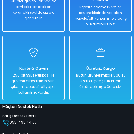
Ödeme
Ürünler güvenli bir şekilde
ambalajlanarak en
Sepette ödeme işlemleri
korunaklı şekilde sizlere
seçeneklerinde yer alan
Hızlı
Hızlı
Kargo
Teslimat
Teslimat
Bedava
gönderilir.
havele/eft yöntemi ile sipariş
oluşturabilirsiniz.
Sepete Ekle
Sepete Ekle
Peluş Pokemon Charmander Peluş 20 Cm
Kalite & Güven
Ücretsiz Kargo
%50
256 bit SSL sertifikası ile
Bütün ürünlerimizde 500 TL
3.698,00 TL
güvenli alışverişin keyfini
üzeri alışveriş tutarı’ nın
1.849,00 TL
çıkarın. İdeasoft altyapısı
üstünde kargo ücretsiz.
kullanılmaktadır.
Müşteri Destek Hattı
Hızlı
Kargo
Teslimat
Bedava
Satış Destek Hattı
0531 498 44 07
Sepete Ekle