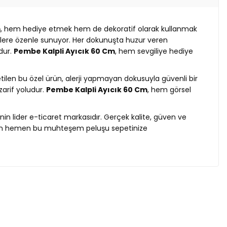
m
, hem hediye etmek hem de dekoratif olarak kullanmak
izlere özenle sunuyor. Her dokunuşta huzur veren
dur.
Pembe Kalpli Ayıcık 60 Cm
, hem sevgiliye hediye
retilen bu özel ürün, alerji yapmayan dokusuyla güvenli bir
zarif yoludur.
Pembe Kalpli Ayıcık 60 Cm
, hem görsel
n lider e-ticaret markasıdır. Gerçek kalite, güven ve
k için hemen bu muhteşem peluşu sepetinize