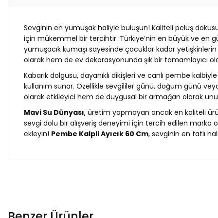
Sevginin en yumuşak haliyle buluşun! Kaliteli peluş dokus
için mükemmel bir tercihtir. Türkiye’nin en büyük ve en g
yumuşacık kumaşı sayesinde çocuklar kadar yetişkinlerin d
olarak hem de ev dekorasyonunda şık bir tamamlayıcı o
Kabarık dolgusu, dayanıklı dikişleri ve canlı pembe kalbiyl
kullanım sunar. Özellikle sevgililer günü, doğum günü vey
olarak etkileyici hem de duygusal bir armağan olarak unu
Mavi Su Dünyası
, üretim yapmayan ancak en kaliteli ürü
sevgi dolu bir alışveriş deneyimi için tercih edilen mar
ekleyin!
Pembe Kalpli Ayıcık 60 Cm
, sevginin en tatlı ha
Benzer Ürünler