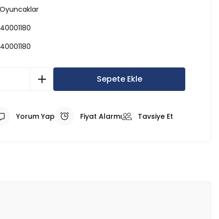
 Oyuncaklar
40001180
40001180
Sepete Ekle
Yorum Yap
Fiyat Alarmı
Tavsiye Et