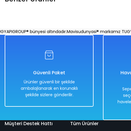
Peluş Bukalemun 40 Cm
Peluş Kar Baykuşu Pe
APIGROUP® bünyesi altındadır.
Mavisudunyasi® markamız TUGYAPI
%50
%50
918,00 TL
3.938,00 TL
459,00 TL
1.969,00 TL
Güvenli Paket
Hava
Ürünler güvenli bir şekilde
ambalajlanarak en korunaklı
Sepe
şekilde sizlere gönderilir.
seç
Hızlı
Hızlı
Kargo
havele
Teslimat
Teslimat
Bedava
Müşteri Destek Hattı
Tüm Ürünler