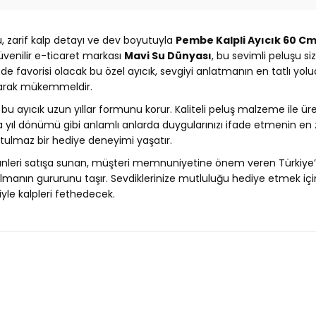
u, zarif kalp detayı ve dev boyutuyla
Pembe Kalpli Ayıcık 60 C
üvenilir e-ticaret markası
Mavi Su Dünyası
, bu sevimli peluşu s
e favorisi olacak bu özel ayıcık, sevgiyi anlatmanın en tatlı yolu
larak mükemmeldir.
e bu ayıcık uzun yıllar formunu korur. Kaliteli peluş malzeme ile ü
a yıl dönümü gibi anlamlı anlarda duygularınızı ifade etmenin en 
tulmaz bir hediye deneyimi yaşatır.
nleri satışa sunan, müşteri memnuniyetine önem veren Türkiye’ni
ka olmanın gururunu taşır. Sevdiklerinize mutluluğu hediye etme
liyle kalpleri fethedecek.
Ürün hakkında henüz soru sorulmamış.
Bu ürüne ilk yorumu siz yapın!