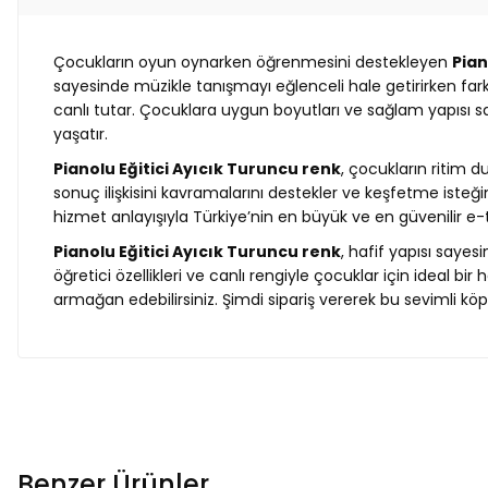
Çocukların oyun oynarken öğrenmesini destekleyen
Pian
sayesinde müzikle tanışmayı eğlenceli hale getirirken farkl
canlı tutar. Çocuklara uygun boyutları ve sağlam yapısı 
yaşatır.
Pianolu Eğitici Ayıcık Turuncu renk
, çocukların ritim 
sonuç ilişkisini kavramalarını destekler ve keşfetme isteğini
hizmet anlayışıyla Türkiye’nin en büyük ve en güvenilir e-tic
Pianolu Eğitici Ayıcık Turuncu renk
, hafif yapısı saye
öğretici özellikleri ve canlı rengiyle çocuklar için ideal bi
armağan edebilirsiniz. Şimdi sipariş vererek bu sevimli 
Benzer Ürünler