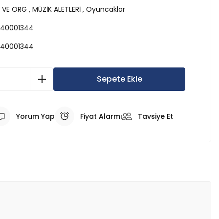
 VE ORG
,
MÜZİK ALETLERİ
,
Oyuncaklar
40001344
40001344
Sepete Ekle
Yorum Yap
Fiyat Alarmı
Tavsiye Et