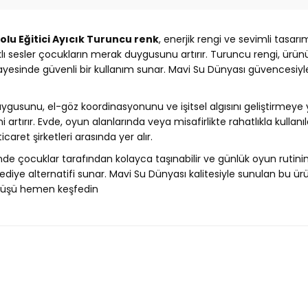
olu Eğitici Ayıcık Turuncu renk
, enerjik rengi ve sevimli tasarı
ı sesler çocukların merak duygusunu artırır. Turuncu rengi, ürünü g
sayesinde güvenli bir kullanım sunar. Mavi Su Dünyası güvencesiy
duygusunu, el-göz koordinasyonunu ve işitsel algısını geliştirmeye 
 artırır. Evde, oyun alanlarında veya misafirlikte rahatlıkla kullan
aret şirketleri arasında yer alır.
sinde çocuklar tarafından kolayca taşınabilir ve günlük oyun rutini
r hediye alternatifi sunar. Mavi Su Dünyası kalitesiyle sunulan bu ü
köpüşü hemen keşfedin
Ürün hakkında henüz soru sorulmamış.
Bu ürüne ilk yorumu siz yapın!