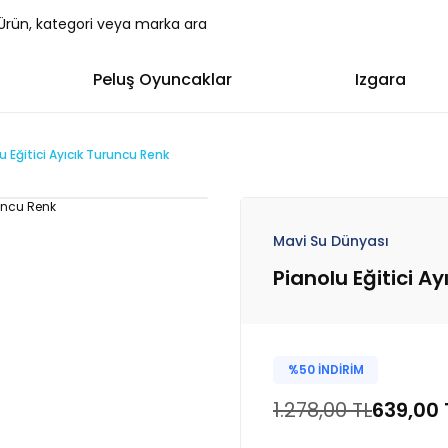
Peluş Oyuncaklar
Izgara
u Eğitici Ayıcık Turuncu Renk
Mavi Su Dünyası
Pianolu Eğitici A
%50 İNDİRİM
1.278,00 TL
639,00 