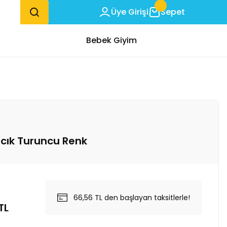
Üye Girişi
Sepet
Bebek Giyim
yıcık Turuncu Renk
66,56 TL den başlayan taksitlerle!
TL