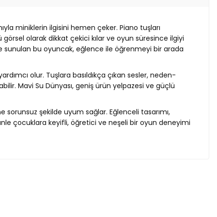
mıyla miniklerin ilgisini hemen çeker. Piano tuşları
örsel olarak dikkat çekici kılar ve oyun süresince ilgiyi
le sunulan bu oyuncak, eğlence ile öğrenmeyi bir arada
yardımcı olur. Tuşlara basıldıkça çıkan sesler, neden-
ılabilir. Mavi Su Dünyası, geniş ürün yelpazesi ve güçlü
ne sorunsuz şekilde uyum sağlar. Eğlenceli tasarımı,
rünle çocuklara keyifli, öğretici ve neşeli bir oyun deneyimi