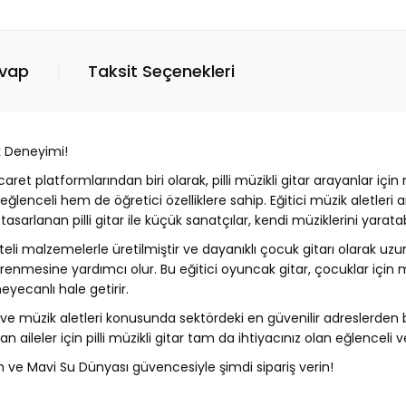
evap
Taksit Seçenekleri
ik Deneyimi!
caret platformlarından biri olarak, pilli müzikli gitar arayanlar 
 eğlenceli hem de öğretici özelliklere sahip. Eğitici müzik aletler
tasarlanan pilli gitar ile küçük sanatçılar, kendi müziklerini yaratabi
liteli malzemelerle üretilmiştir ve dayanıklı çocuk gitarı olara
de öğrenmesine yardımcı olur. Bu eğitici oyuncak gitar, çocuklar içi
heyecanlı hale getirir.
 ve müzik aletleri konusunda sektördeki en güvenilir adreslerden bi
 aileler için pilli müzikli gitar tam da ihtiyacınız olan eğlenceli v
ırın ve Mavi Su Dünyası güvencesiyle şimdi sipariş verin!