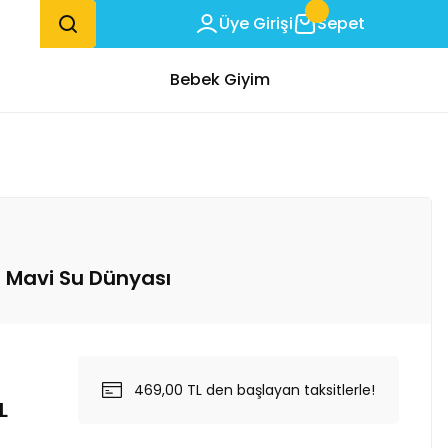
Üye Girişi
Sepet
Bebek Giyim
r - Mavi Su Dünyası
469,00 TL den başlayan taksitlerle!
L