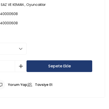
 SAZ VE KEMAN
,
Oyuncaklar
40000608
40000608
Sepete Ekle
Yorum Yap
Tavsiye Et