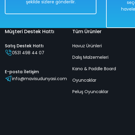
şekilde sizlere gönderilir.
seç
Hızlı
havele
Teslim
Hızlı
Teslimat
Müşteri Destek Hattı
Tüm Ürünler
Satış Destek Hattı
Havuz Ürünleri
0531 498 44 07
Dalış Malzemeleri
Nini Baby Lion Işıklı Sesli Müzikli Çocuk Gitar - Mavi Su Düny
Kano & Paddle Board
E-posta İletişim
info@mavisudunyasi.com
Oyuncaklar
%50
Peluş Oyuncaklar
1.478,00 TL
739,00 TL
Hızlı
Kargo