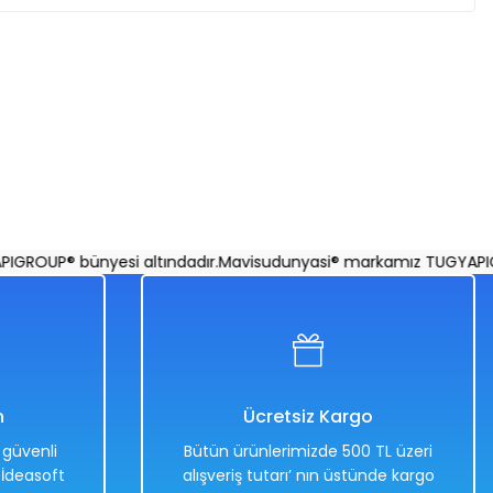
klı Sesli Müzikli Gitar - Mavi Su Dünyası
OUP® bünyesi altındadır.
Mavisudunyasi® markamız TUGYAPIGROU
n
Ücretsiz Kargo
e güvenli
Bütün ürünlerimizde 500 TL üzeri
. İdeasoft
alışveriş tutarı’ nın üstünde kargo