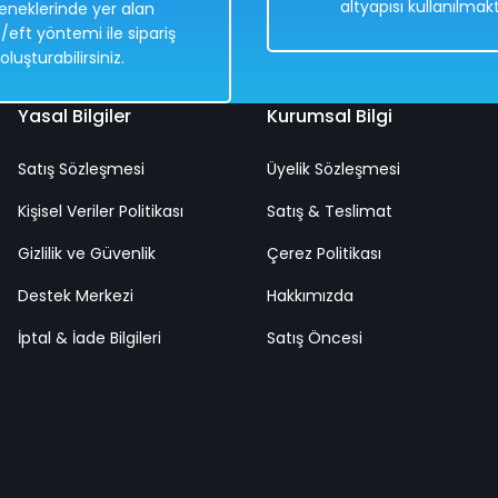
altyapısı kullanılmakt
eneklerinde yer alan
Hızlı
Kargo
/eft yöntemi ile sipariş
at
Teslimat
Bedava
oluşturabilirsiniz.
Yasal Bilgiler
Kurumsal Bilgi
Satış Sözleşmesi
Üyelik Sözleşmesi
Kişisel Veriler Politikası
Satış & Teslimat
ası
Efsane Çocuk Gitar - Mavi Su Dünyası
İ
Gizlilik ve Güvenlik
Çerez Politikası
Destek Merkezi
Hakkımızda
%50
İptal & İade Bilgileri
Satış Öncesi
898,00 TL
1
449,00 TL
Hızlı
Hı