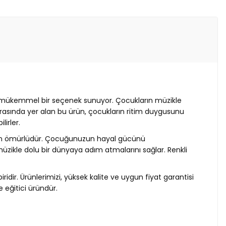
için mükemmel bir seçenek sunuyor. Çocukların müzikle
i arasında yer alan bu ürün, çocukların ritim duygusunu
lirler.
k uzun ömürlüdür. Çocuğunuzun hayal gücünü
n müzikle dolu bir dünyaya adım atmalarını sağlar. Renkli
ridir. Ürünlerimizi, yüksek kalite ve uygun fiyat garantisi
e eğitici üründür.