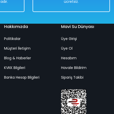
adır.
ücretsiz.
Hakkımızda
Mavi Su Dünyası
Politikalar
Üye Girişi
Müşteri İletişim
Üye Ol
spanyol Çocuk Gitar Aslan - Mavi Su Dünyası
Blog & Haberler
Hesabım
KVKK Bilgileri
Havale Bildirim
%50
Banka Hesap Bilgileri
Sipariş Takibi
.058,00 TL
529,00 TL
zlı
Kargo