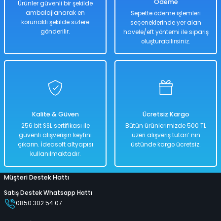
Ödeme
Ürünler güvenli bir şekilde
ambalajlanarak en
Sepette ödeme işlemleri
korunaklı şekilde sizlere
seçeneklerinde yer alan
Hızlı
Teslimat
gönderilir.
havele/eft yöntemi ile sipariş
oluşturabilirsiniz.
Sepete Ekle
4 lü Set Plaj El Küreği, Tırmık, Yengeç, Deniz Kalıpları
Kalite & Güven
Ücretsiz Kargo
%50
256 bit SSL sertifikası ile
Bütün ürünlerimizde 500 TL
598,00 TL
güvenli alışverişin keyfini
üzeri alışveriş tutarı’ nın
299,00 TL
çıkarın. İdeasoft altyapısı
üstünde kargo ücretsiz.
kullanılmaktadır.
Müşteri Destek Hattı
Hızlı
Teslimat
Satış Destek Whatsapp Hattı
0850 302 54 07
Sepete Ekle