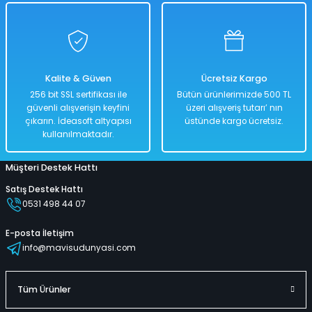
Princess Kolluk 23 Cm x 15 Cm
Kalite & Güven
Ücretsiz Kargo
%50
256 bit SSL sertifikası ile
Bütün ürünlerimizde 500 TL
400,00 TL
güvenli alışverişin keyfini
üzeri alışveriş tutarı’ nın
199,00 TL
çıkarın. İdeasoft altyapısı
üstünde kargo ücretsiz.
kullanılmaktadır.
Müşteri Destek Hattı
Hızlı
Teslimat
Satış Destek Hattı
0531 498 44 07
Sepete Ekle
E-posta İletişim
info@mavisudunyasi.com
Balık Desenli Kolluk 30 Cm x 15 Cm
Tüm Ürünler
%50