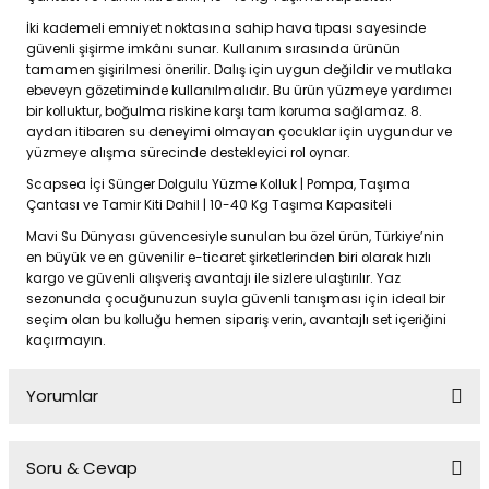
İki kademeli emniyet noktasına sahip hava tıpası sayesinde
güvenli şişirme imkânı sunar. Kullanım sırasında ürünün
tamamen şişirilmesi önerilir. Dalış için uygun değildir ve mutlaka
ebeveyn gözetiminde kullanılmalıdır. Bu ürün yüzmeye yardımcı
bir kolluktur, boğulma riskine karşı tam koruma sağlamaz. 8.
aydan itibaren su deneyimi olmayan çocuklar için uygundur ve
yüzmeye alışma sürecinde destekleyici rol oynar.
Scapsea İçi Sünger Dolgulu Yüzme Kolluk | Pompa, Taşıma
Çantası ve Tamir Kiti Dahil | 10-40 Kg Taşıma Kapasiteli
Mavi Su Dünyası güvencesiyle sunulan bu özel ürün, Türkiye’nin
en büyük ve en güvenilir e-ticaret şirketlerinden biri olarak hızlı
kargo ve güvenli alışveriş avantajı ile sizlere ulaştırılır. Yaz
sezonunda çocuğunuzun suyla güvenli tanışması için ideal bir
seçim olan bu kolluğu hemen sipariş verin, avantajlı set içeriğini
kaçırmayın.
Yorumlar
Soru & Cevap
Bu ürüne ilk yorumu siz yapın!