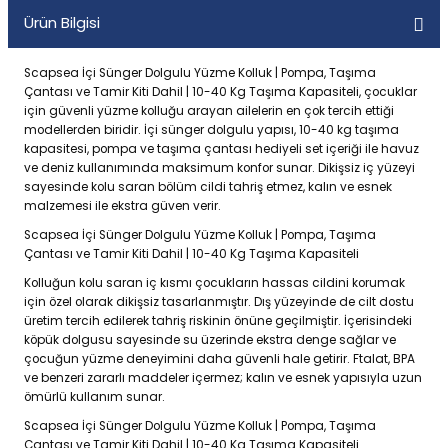
Ürün Bilgisi
Scapsea İçi Sünger Dolgulu Yüzme Kolluk | Pompa, Taşıma
Çantası ve Tamir Kiti Dahil | 10-40 Kg Taşıma Kapasiteli, çocuklar
için güvenli yüzme kolluğu arayan ailelerin en çok tercih ettiği
modellerden biridir. İçi sünger dolgulu yapısı, 10-40 kg taşıma
kapasitesi, pompa ve taşıma çantası hediyeli set içeriği ile havuz
ve deniz kullanımında maksimum konfor sunar. Dikişsiz iç yüzeyi
sayesinde kolu saran bölüm cildi tahriş etmez, kalın ve esnek
malzemesi ile ekstra güven verir.
Scapsea İçi Sünger Dolgulu Yüzme Kolluk | Pompa, Taşıma
Çantası ve Tamir Kiti Dahil | 10-40 Kg Taşıma Kapasiteli
Kolluğun kolu saran iç kısmı çocukların hassas cildini korumak
için özel olarak dikişsiz tasarlanmıştır. Dış yüzeyinde de cilt dostu
üretim tercih edilerek tahriş riskinin önüne geçilmiştir. İçerisindeki
köpük dolgusu sayesinde su üzerinde ekstra denge sağlar ve
çocuğun yüzme deneyimini daha güvenli hale getirir. Ftalat, BPA
ve benzeri zararlı maddeler içermez; kalın ve esnek yapısıyla uzun
ömürlü kullanım sunar.
Scapsea İçi Sünger Dolgulu Yüzme Kolluk | Pompa, Taşıma
Çantası ve Tamir Kiti Dahil | 10-40 Kg Taşıma Kapasiteli