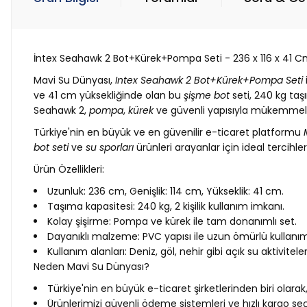
İntex Seahawk 2 Bot+Kürek+Pompa Seti - 236 x 116 x 41 Cm
Mavi Su Dünyası,
Intex Seahawk 2 Bot+Kürek+Pompa Seti
ve 41 cm yüksekliğinde olan bu
şişme bot
seti, 240 kg taş
Seahawk 2,
pompa
,
kürek
ve güvenli yapısıyla mükemmel 
Türkiye'nin en büyük ve en güvenilir e-ticaret platformu
bot seti
ve
su sporları
ürünleri arayanlar için ideal tercihler
Ürün Özellikleri:
Uzunluk: 236 cm, Genişlik: 114 cm, Yükseklik: 41 cm.
Taşıma kapasitesi: 240 kg, 2 kişilik kullanım imkanı.
Kolay şişirme: Pompa ve kürek ile tam donanımlı set.
Dayanıklı malzeme: PVC yapısı ile uzun ömürlü kullanım
Kullanım alanları: Deniz, göl, nehir gibi açık su aktivitele
Neden Mavi Su Dünyası?
Türkiye'nin en büyük e-ticaret şirketlerinden biri olar
Ürünlerimizi güvenli ödeme sistemleri ve hızlı kargo seç