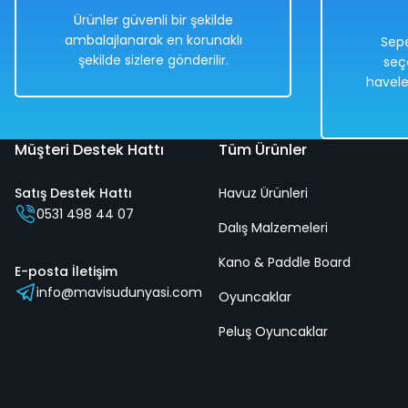
Ürünler güvenli bir şekilde
ambalajlanarak en korunaklı
Sepe
şekilde sizlere gönderilir.
seç
Hızlı
Kargo
havele
Teslimat
Bedava
Müşteri Destek Hattı
Tüm Ürünler
Satış Destek Hattı
Havuz Ürünleri
İntex Explorer 200 Şişme Bot (Bot, Kürek ve Pompa) 185x
0531 498 44 07
Dalış Malzemeleri
Kano & Paddle Board
%50
E-posta İletişim
info@mavisudunyasi.com
4.598,00 TL
Oyuncaklar
2.299,00 TL
Peluş Oyuncaklar
Hızlı
Kargo