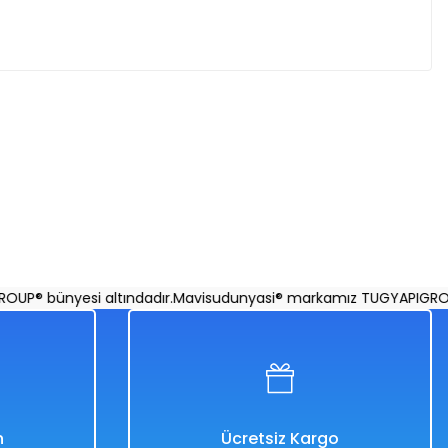
Bestway Turuncu Bot 1000 (Sadece Bot) 155x97 Cm
® bünyesi altındadır.
Mavisudunyasi® markamız TUGYAPIGROUP® b
%50
2.518,00 TL
1.259,00 TL
n
Ücretsiz Kargo