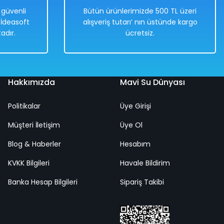
e güvenli
Bütün ürünlerimizde 500 TL üzeri
. İdeasoft
alışveriş tutarı’ nın üstünde kargo
adır.
ücretsiz.
Hızlı
Kargo
Teslimat
Bedava
Hakkımızda
Mavi Su Dünyası
Politikalar
Üye Girişi
pa) 155x97 Cm
Müşteri İletişim
Üye Ol
Blog & Haberler
Hesabım
KVKK Bilgileri
Havale Bildirim
Banka Hesap Bilgileri
Sipariş Takibi