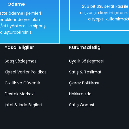
Ödeme
256 bit SSL sertifikası il
alışverişin keyfini çıkarın
tte ödeme işlemleri
altyapısı kullanılmakt
eneklerinde yer alan
Hızlı
Kargo
/eft yöntemi ile sipariş
Teslimat
Bedava
oluşturabilirsiniz.
Yasal Bilgiler
Kurumsal Bilgi
Satış Sözleşmesi
Üyelik Sözleşmesi
94x41 Cm
Bestway 1000 Şişme Bot (Bot, Kürek ve Pom
Kişisel Veriler Politikası
Satış & Teslimat
Gizlilik ve Güvenlik
Çerez Politikası
%50
Destek Merkezi
4.118,00 TL
Hakkımızda
2.059,00 TL
İptal & İade Bilgileri
Satış Öncesi
Hızlı
Kargo