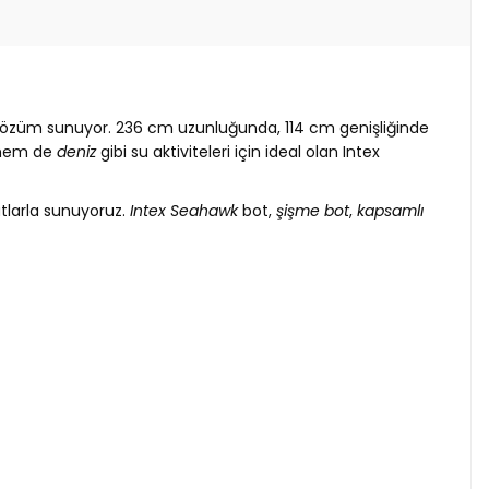
bir çözüm sunuyor. 236 cm uzunluğunda, 114 cm genişliğinde
em de
deniz
gibi su aktiviteleri için ideal olan Intex
atlarla sunuyoruz.
Intex Seahawk
bot,
şişme bot
,
kapsamlı