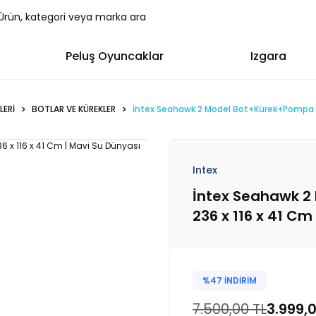
Peluş Oyuncaklar
Izgara
LERİ
BOTLAR VE KÜREKLER
İntex Seahawk 2 Model Bot+Kürek+Pompa Se
Intex
İntex Seahawk 2
236 x 116 x 41 Cm
%47 İNDİRİM
7.500,00 TL
3.999,0