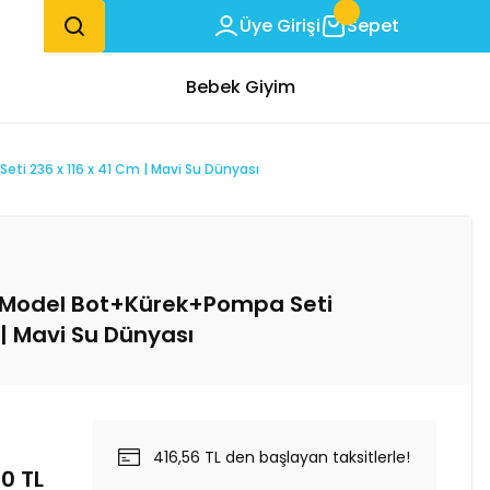
Üye Girişi
Sepet
Bebek Giyim
ti 236 x 116 x 41 Cm | Mavi Su Dünyası
 Model Bot+Kürek+Pompa Seti
 | Mavi Su Dünyası
416,56 TL den başlayan taksitlerle!
0 TL