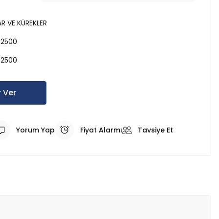
R VE KÜREKLER
02500
02500
 Ver
Yorum Yap
Fiyat Alarmı
Tavsiye Et