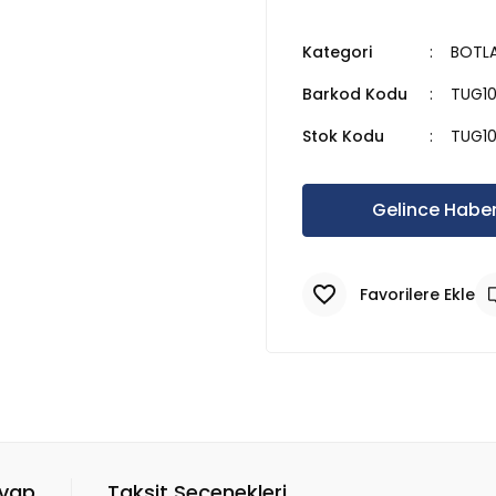
Kategori
BOTLA
Barkod Kodu
TUG1
Stok Kodu
TUG1
Gelince Haber
evap
Taksit Seçenekleri