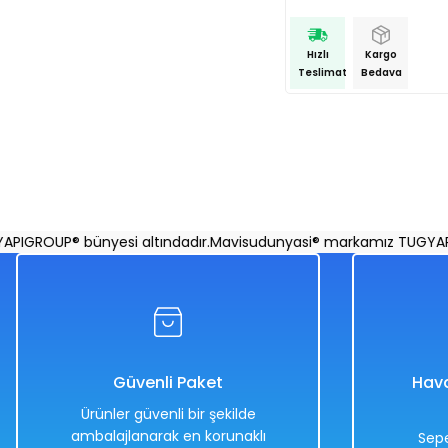
Hızlı
Kargo
Teslimat
Bedava
ROUP® bünyesi altındadır.
Mavisudunyasi® markamız TUGYAPIGRO
Güvenli Paket
Hava
Ürünler güvenli bir şekilde
ambalajlanarak en korunaklı
Sepe