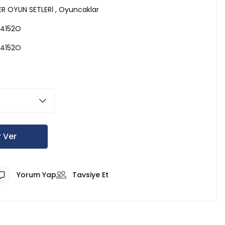
LER OYUN SETLERİ
,
Oyuncaklar
4152O
4152O
 Ver
Yorum Yap
Tavsiye Et