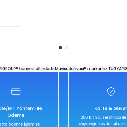
UP® bünyesi altındadır.
Mavisudunyasi® markamız TUGYAPIGROUP
le/EFT Yöntemi ile
Kalite & Güve
Ödeme
256 bit SSL sertifikası il
alışverişin keyfini çıkarın
tte ödeme işlemleri