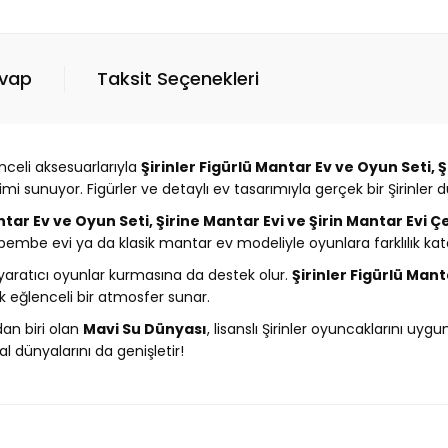
evap
Taksit Seçenekleri
enceli aksesuarlarıyla
Şirinler Figürlü Mantar Ev ve Oyun Seti, Ş
 sunuyor. Figürler ve detaylı ev tasarımıyla gerçek bir Şirinler d
ntar Ev ve Oyun Seti, Şirine Mantar Evi ve Şirin Mantar Evi Çe
n pembe evi ya da klasik mantar ev modeliyle oyunlara farklılık katab
e yaratıcı oyunlar kurmasına da destek olur.
Şirinler Figürlü Mant
k eğlenceli bir atmosfer sunar.
dan biri olan
Mavi Su Dünyası
, lisanslı Şirinler oyuncaklarını uyg
dünyalarını da genişletir!