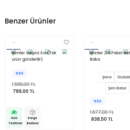
Benzer Ürünler
Şirinler Sürpriz Evi (Tek
Şirinler 2' li Paket Set
ürün gönderilir)
Baba
%50
Şirine
Gözlük
1.598,00 TL
Şirin Baba
799,00 TL
%50
1.677,00 TL
Hızlı
Kargo
838,50 TL
Teslimat
Bedava