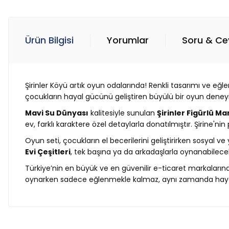
Ürün Bilgisi
Yorumlar
Soru & C
Şirinler Köyü artık oyun odalarında! Renkli tasarımı ve eğl
çocukların hayal gücünü geliştiren büyülü bir oyun deneyimi
Mavi Su Dünyası
kalitesiyle sunulan
Şirinler Figürlü Ma
ev, farklı karaktere özel detaylarla donatılmıştır. Şirine'ni
Oyun seti, çocukların el becerilerini geliştirirken sosyal v
Evi Çeşitleri
, tek başına ya da arkadaşlarla oynanabilece
Türkiye’nin en büyük ve en güvenilir e-ticaret markaların
oynarken sadece eğlenmekle kalmaz, aynı zamanda hayal 