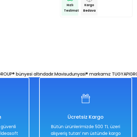
Hızlı
Kargo
Teslimat
Bedava
® bünyesi altındadır.
Mavisudunyasi® markamız TUGYAPIGROUP® b
n
Ücretsiz Kargo
e güvenli
Bütün ürünlerimizde 500 TL üzeri
. İdeasoft
alışveriş tutarı’ nın üstünde kargo