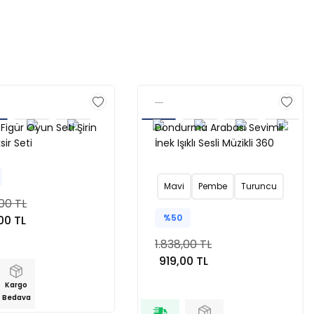
r Figür Oyun Seti Şirin
Dondurma Arabası Sevimli
sir Seti
İnek Işıklı Sesli Müzikli 360
Derece Dönen Hareketli
Araba Turuncu
Mavi
Pembe
Turuncu
00 TL
%50
00 TL
1.838,00 TL
919,00 TL
Kargo
Bedava